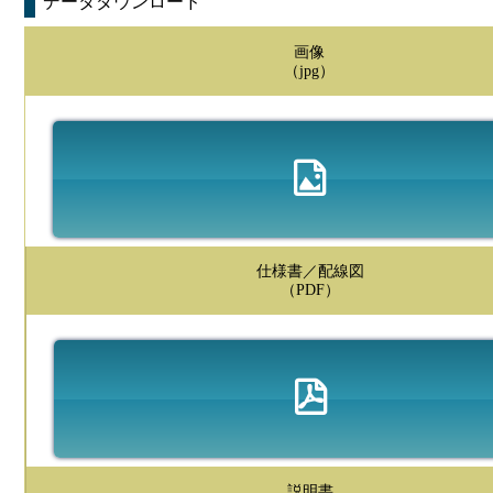
データダウンロード
画像
（jpg）
仕様書／配線図
（PDF）
説明書