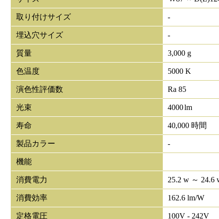
取り付けサイズ
-
埋込穴サイズ
-
質量
3,000 g
色温度
5000 K
演色性評価数
Ra 85
光束
4000
lm
寿命
40,000 時間
製品カラー
-
機能
消費電力
25.2 w ～ 24.6 
消費効率
162.6 lm/W
定格電圧
100V - 242V