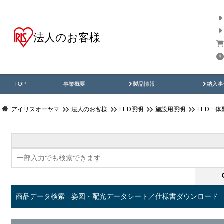
法人のお客様
商品データ検索
用途別から探す
納入
製品動画
納入
TOP
事業概要
製品情報
納入事
アイリスオーヤマ
法人のお客様
LED照明
施設用照明
LED一
商品データ検索 - 姿図・配光データシート／仕様書ダウンロード