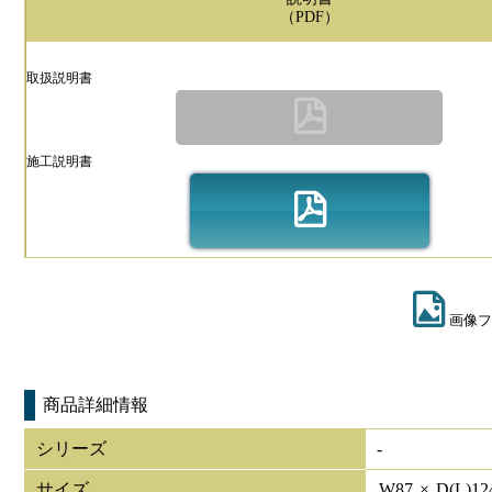
（PDF）
取扱説明書
施工説明書
画像フ
商品詳細情報
シリーズ
-
サイズ
W
87
×
D(L)
12