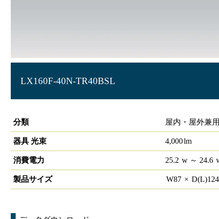
LX160F-40N-TR40BSL
ラインルクス トラフ型 非調光 40形 防雨･防湿形 ｽﾃﾝﾚｽタイ
分類
屋内・屋外兼用
器具 光束
4,000
lm
消費電力
25.2
w
～ 24.6
製品サイズ
W
87
×
D(L)
12