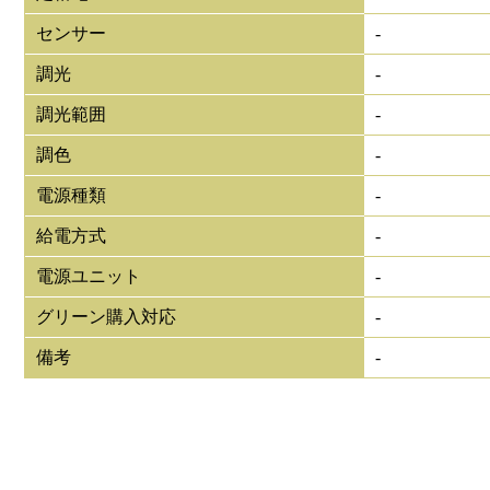
センサー
-
調光
-
調光範囲
-
調色
-
電源種類
-
給電方式
-
電源ユニット
-
グリーン購入対応
-
備考
-