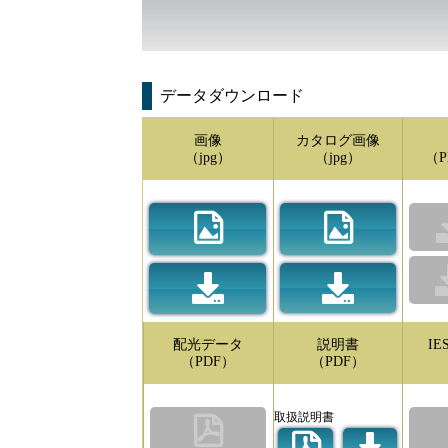
データダウンロード
画像
カタログ画像
（jpg）
（jpg）
（P
配光データ
説明書
I
（PDF）
（PDF）
取扱説明書