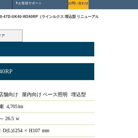
安全にご使用いただくために
お客様サポート
お問い合わせ
190-47D-UK40-W240RP（ラインルクス 埋込型 リニューアルタイプ 非調光 40形 幅2
リア
40RP
ルタイプ 非調光 40形 幅220
店舗向け 屋内向け ベース照明 埋込型
束
4,705
lm
～ 26.5
w
×
D(L)
1254
×
H
107
mm