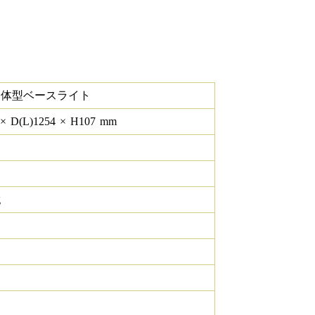
一体型ベースライト
×
D(L)
1254
×
H
107
mm
g