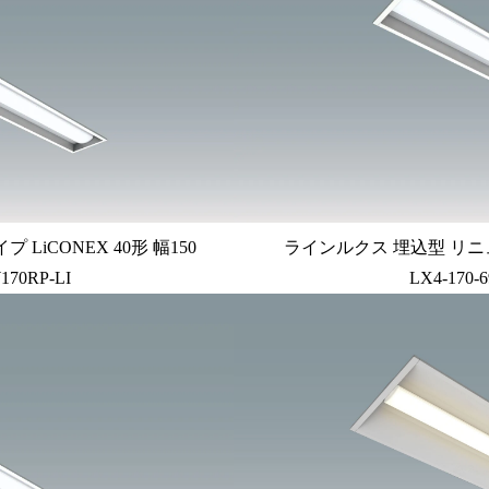
iCONEX 40形 幅150
ラインルクス 埋込型 リニュ
170RP-LI
LX4-170-