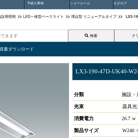
画
納入事例動画
納入事例
ショールーム
カタログ
LX3-
施設用照明
LED一体型ベースライト
埋込型 リニューアルタイプ
検索
ク
仕様書ダウンロード
LX3-190-47D-UK40-W2
ラインルクス 埋込型 リニューア
分類
施設・
光束
器具光
消費電力
26.7
w
製品サイズ
W
240