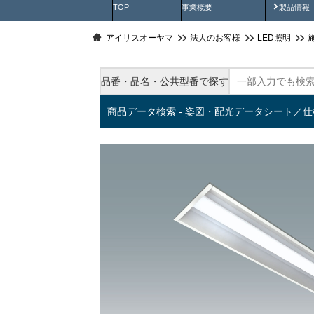
製品動
TOP
事業概要
製品情報
アイリスオーヤマ
法人のお客様
LED照明
品番・品名・公共型番で探す
商品データ検索 - 姿図・配光データシート／