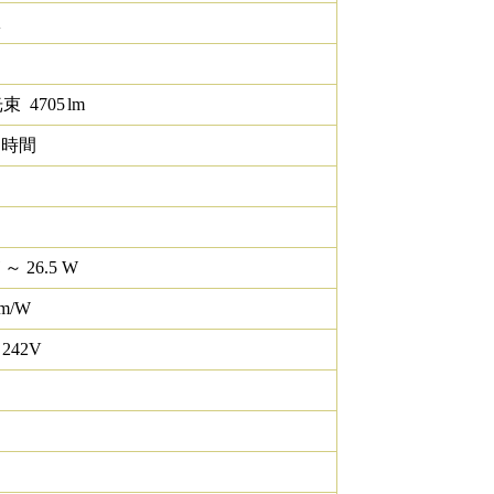
K
光束
4705
lm
0 時間
 ～ 26.5 W
lm/W
 242V