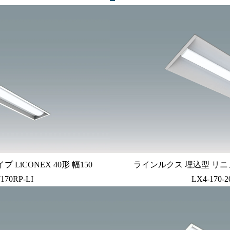
iCONEX 40形 幅150
ラインルクス 埋込型 リニュ
170RP-LI
LX4-170-