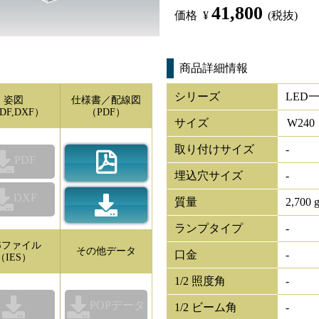
41,800
価格
¥
(税抜)
商品詳細情報
シリーズ
LED
姿図
仕様書／配線図
DF,DXF）
（PDF）
サイズ
W
240
取り付けサイズ
-
PDF
埋込穴サイズ
-
DXF
質量
2,700 
ランプタイプ
-
ESファイル
その他データ
口金
-
（IES）
1/2 照度角
-
POPデータ
1/2 ビーム角
-