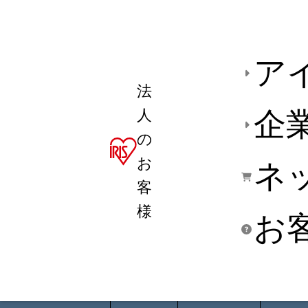
ア
法
人
企
の
お
ネ
客
様
お
商品デ
用途別