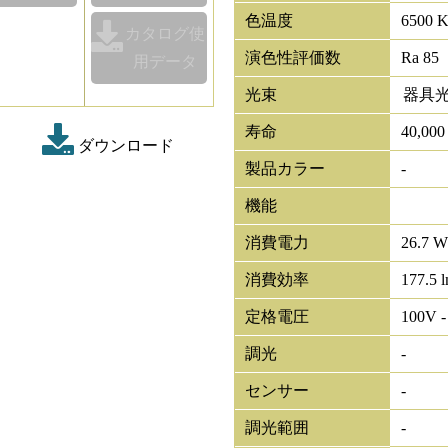
色温度
6500 
カタログ使
演色性評価数
Ra 85
用データ
光束
器具
寿命
40,00
ダウンロード
製品カラー
-
機能
消費電力
26.7 W
消費効率
177.5 
定格電圧
100V -
調光
-
センサー
-
調光範囲
-