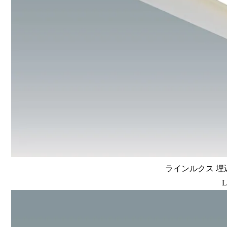
ラインルクス 埋込
L