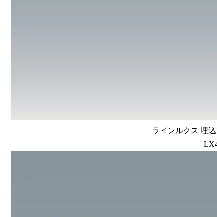
ラインルクス 埋込型
LX4