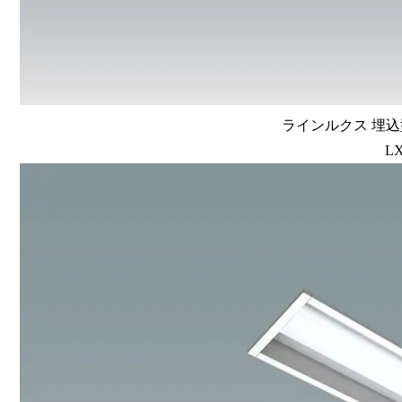
ラインルクス 埋込型
LX