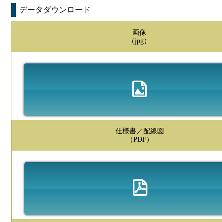
データダウンロード
画像
（jpg）
仕様書／配線図
（PDF）