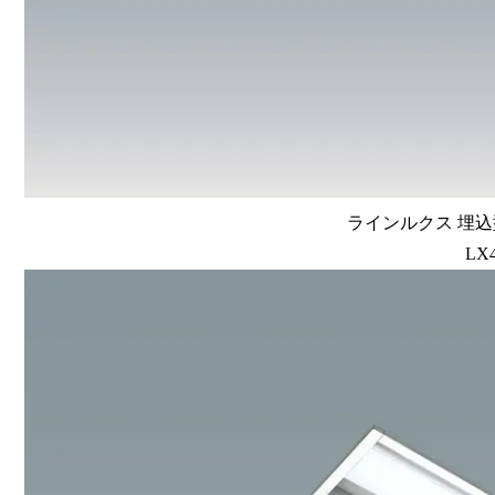
ラインルクス 埋込型
LX4