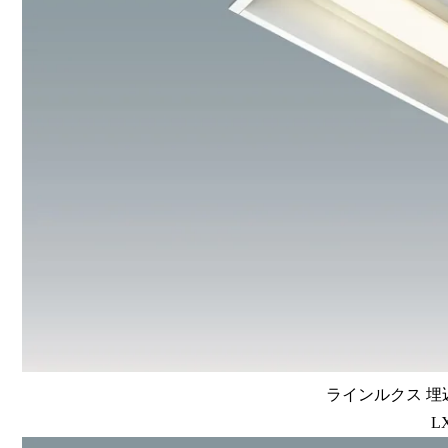
ラインルクス 埋込
L