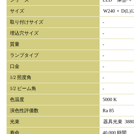
サイズ
W
240
×
D(L)
1
取り付けサイズ
-
埋込穴サイズ
-
質量
-
ランプタイプ
-
口金
-
1/2 照度角
-
1/2 ビーム角
-
色温度
5000 K
演色性評価数
Ra 85
光束
器具光束
388
寿命
40,000 時間