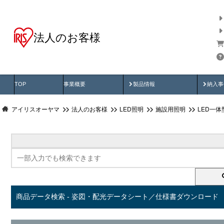
法人のお客様
商品データ検索
用途別から探す
納入
製品動画
納入
TOP
事業概要
製品情報
納入事
アイリスオーヤマ
法人のお客様
LED照明
施設用照明
LED一
商品データ検索 - 姿図・配光データシート／仕様書ダウンロード