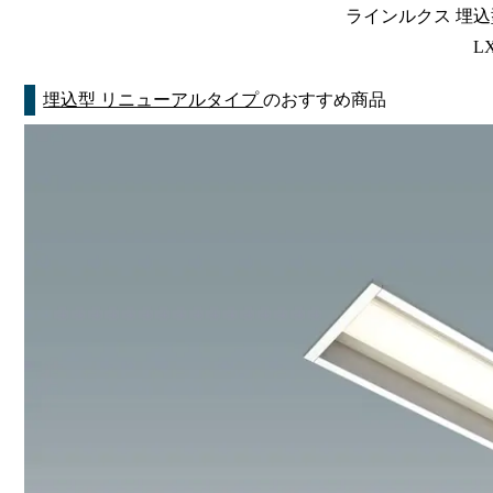
ラインルクス 埋込型
LX
埋込型 リニューアルタイプ
のおすすめ商品