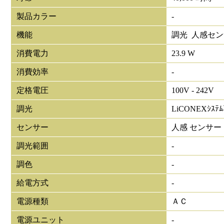
製品カラー
-
機能
調光 人感セ
消費電力
23.9 W
消費効率
-
定格電圧
100V - 242V
調光
LiCONEXｼｽﾃ
センサー
人感 センサー
調光範囲
-
調色
-
給電方式
-
電源種類
ＡＣ
電源ユニット
-