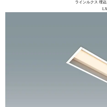
ラインルクス 埋込型
LX