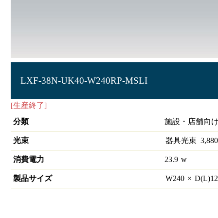
LXF-38N-UK40-W240RP-MSLI
[生産終了]
ラインルクス 埋込型 リニューアルタイプ 人感セ
分類
施設・店舗向け
光束
器具光束
3,880
消費電力
23.9
w
製品サイズ
W
240
×
D(L)
1