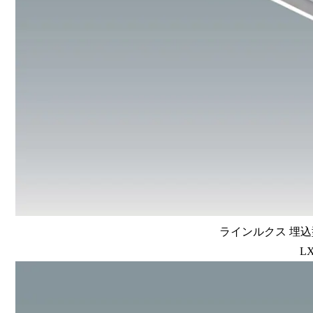
ラインルクス 埋込型
LX