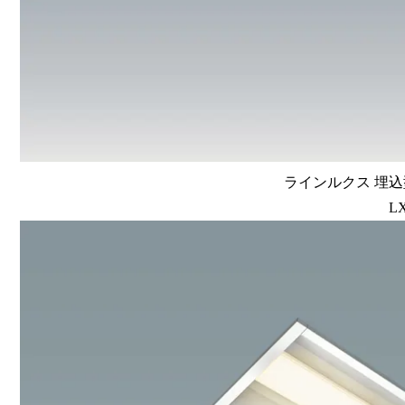
ラインルクス 埋込型
LX