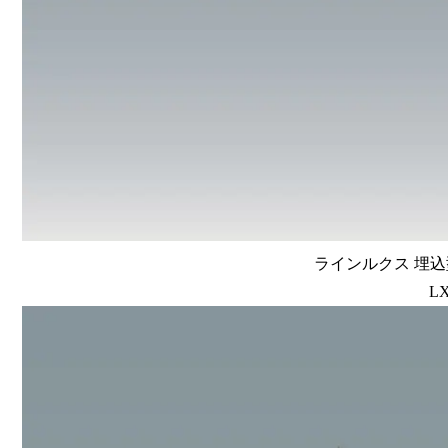
ラインルクス 埋込型
LX