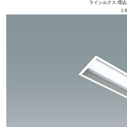
ラインルクス 埋込型
LX