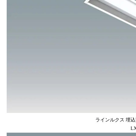
ラインルクス 埋込型
LX