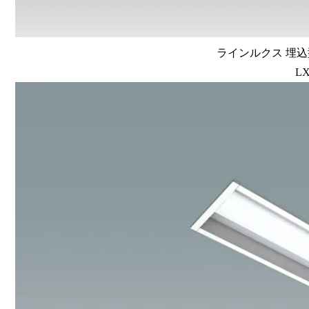
ラインルクス 埋込型
LX