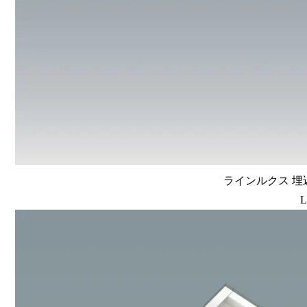
ラインルクス 埋込
L