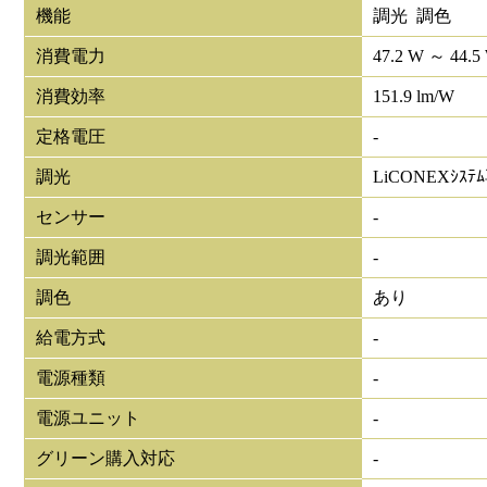
機能
調光 調色
消費電力
47.2 W ～ 44.5
消費効率
151.9 lm/W
定格電圧
-
調光
LiCONEXｼｽﾃ
センサー
-
調光範囲
-
調色
あり
給電方式
-
電源種類
-
電源ユニット
-
グリーン購入対応
-