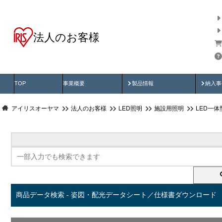
法人のお客様
商品データ検索
用途別から探す
納入
製品動画
納入
TOP
事業概要
製品情報
納入事
アイリスオーヤマ
法人のお客様
LED照明
施設用照明
LED一
商品データ検索 - 姿図・配光データシート／仕様書ダウンロード