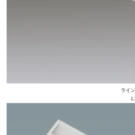
ラインル
L