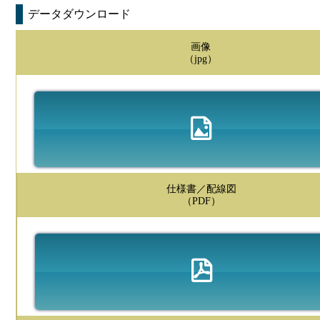
データダウンロード
画像
（jpg）
仕様書／配線図
（PDF）