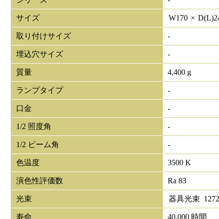
サイズ
W
170
×
D(L)
2
取り付けサイズ
-
埋込穴サイズ
-
質量
4,400 g
ランプタイプ
-
口金
-
1/2 照度角
-
1/2 ビーム角
-
色温度
3500 K
演色性評価数
Ra 83
光束
器具光束
1272
寿命
40,000 時間