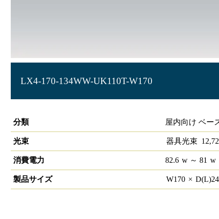
LX4-170-134WW-UK110T-W170
ラインルクス 埋込型 非調光 110形 幅150
分類
屋内向け ベー
光束
器具光束
12,72
消費電力
82.6
w
～ 81
w
製品サイズ
W
170
×
D(L)
2