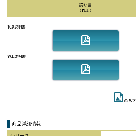
説明書
（PDF）
取扱説明書
施工説明書
画像フ
商品詳細情報
シリーズ
-