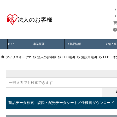
法人のお客様
商品データ検索
用途別から探す
納入
製品動画
納入
TOP
事業概要
製品情報
納入事
アイリスオーヤマ
法人のお客様
LED照明
施設用照明
LED一
商品データ検索 - 姿図・配光データシート／仕様書ダウンロード