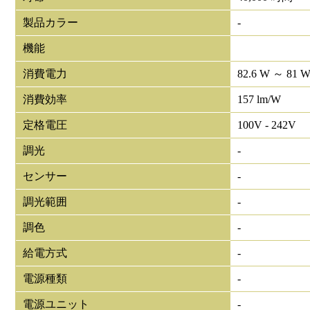
製品カラー
-
機能
消費電力
82.6 W ～ 81 
消費効率
157 lm/W
定格電圧
100V - 242V
調光
-
センサー
-
調光範囲
-
調色
-
給電方式
-
電源種類
-
電源ユニット
-