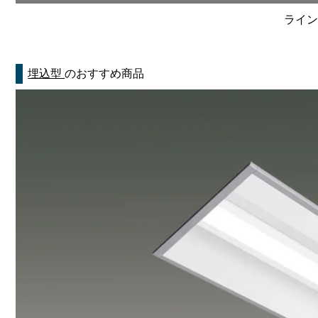
ライン
埋込型
のおすすめ商品