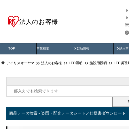
法人のお客様
商品データ検索
用途別から探す
納入
製品動画
納入
TOP
事業概要
製品情報
納入事
アイリスオーヤマ
法人のお客様
LED照明
施設用照明
LED誘導
商品データ検索 - 姿図・配光データシート／仕様書ダウンロード