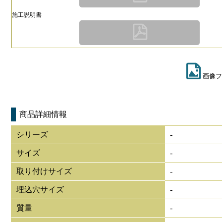
施工説明書
画像フ
商品詳細情報
シリーズ
-
サイズ
-
取り付けサイズ
-
埋込穴サイズ
-
質量
-