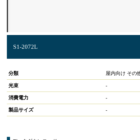
S1-2072L
誘導灯表示板
分類
屋内向け その
光束
-
消費電力
-
製品サイズ
-