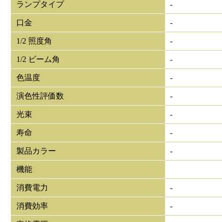
ランプタイプ
-
口金
-
1/2 照度角
-
1/2 ビーム角
-
色温度
-
演色性評価数
-
光束
-
寿命
-
製品カラー
-
機能
消費電力
-
消費効率
-