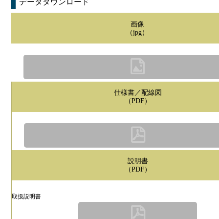
データダウンロード
画像
（jpg）
仕様書／配線図
（PDF）
説明書
（PDF）
取扱説明書