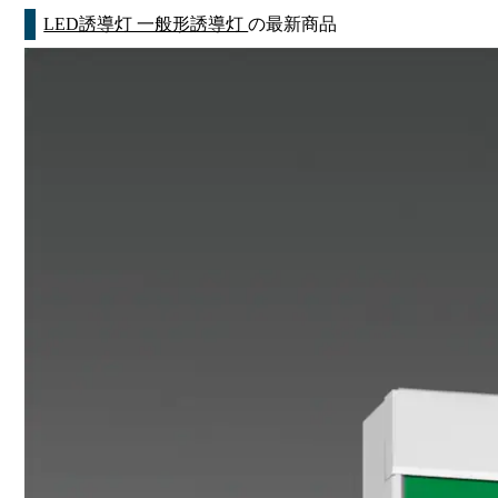
LED誘導灯 一般形誘導灯
の最新商品