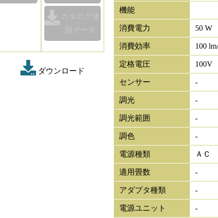
機能
カタログ使
消費電力
50 W
用データ
消費効率
100 lm
定格電圧
100V
ダウンロード
センサー
-
調光
-
調光範囲
-
調色
-
電源種類
ＡＣ
適用畳数
-
アダプタ種類
-
電源ユニット
-