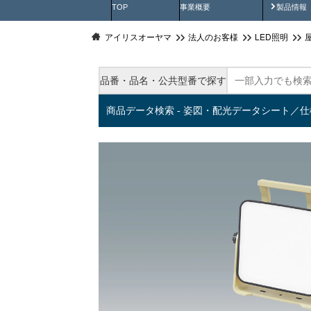
製品動
TOP
事業概要
製品情報
アイリスオーヤマ
法人のお客様
LED照明
品番・品名・公共型番で探す
商品データ検索 - 姿図・配光データシート／