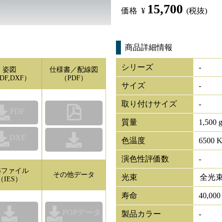
15,700
価格
¥
(税抜)
商品詳細情報
シリーズ
-
姿図
仕様書／配線図
DF,DXF）
（PDF）
サイズ
-
取り付けサイズ
-
PDF
質量
1,500 
DXF
色温度
6500 
演色性評価数
-
ESファイル
その他データ
光束
全光
（IES）
寿命
40,00
POPデータ
製品カラー
-