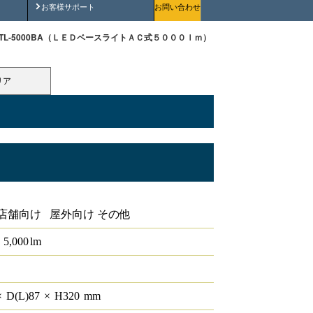
安全にご使用いただくために
お客様サポート
お問い合わせ
WTL-5000BA（ＬＥＤベースライトＡＣ式５０００ｌｍ）
リア
トＡＣ式５０００ｌｍ
店舗向け 屋外向け その他
5,000
lm
×
D(L)
87
×
H
320
mm