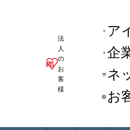
ア
法
人
企
の
お
ネ
客
様
お
商品デ
用途別