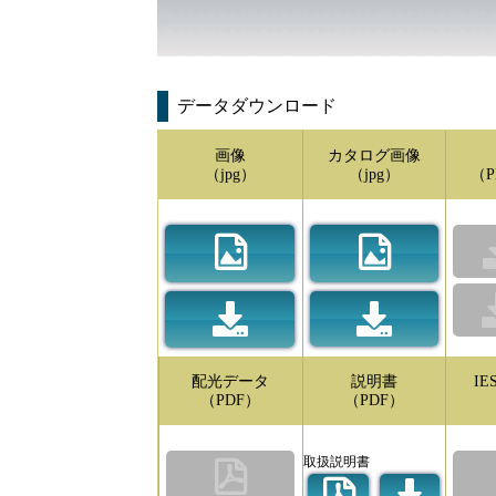
データダウンロード
画像
カタログ画像
（jpg）
（jpg）
（P
配光データ
説明書
I
（PDF）
（PDF）
取扱説明書