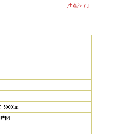
[生産終了]
g
K
束
5000
lm
0 時間