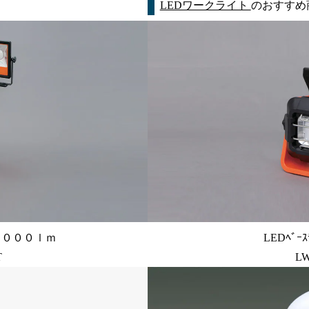
LEDワークライト
のおすすめ
００００ｌｍ
LEDﾍﾞｰ
T
LW