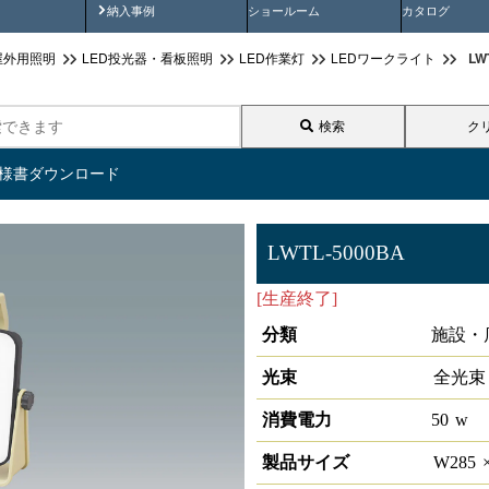
画
納入事例動画
納入事例
ショールーム
カタログ
L
屋外用照明
LED投光器・看板照明
LED作業灯
LEDワークライト
検索
ク
仕様書ダウンロード
LWTL-5000BA
[生産終了]
ＬＥＤベースライ
分類
施設・
光束
全光束
消費電力
50
w
製品サイズ
W
285