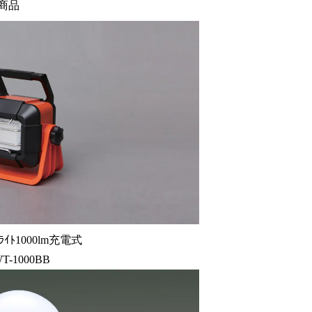
商品
ｽﾗｲﾄ1000lm充電式
T-1000BB