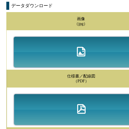
データダウンロード
画像
（jpg）
仕様書／配線図
（PDF）