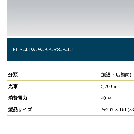
FLS-40W-W-K3-R8-B-LI
サイン照明 角型投光器 HW-S
分類
施設・店舗向け
光束
5,700
lm
消費電力
40
w
製品サイズ
W
205
×
D(L)
8