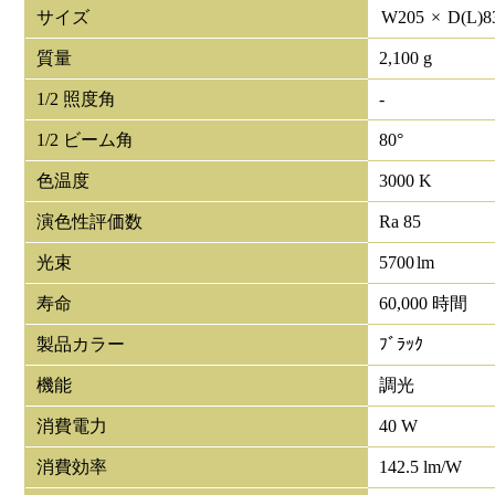
サイズ
W
205
×
D(L)
8
質量
2,100 g
1/2 照度角
-
1/2 ビーム角
80°
色温度
3000 K
演色性評価数
Ra 85
光束
5700
lm
寿命
60,000 時間
製品カラー
ﾌﾞﾗｯｸ
機能
調光
消費電力
40 W
消費効率
142.5 lm/W