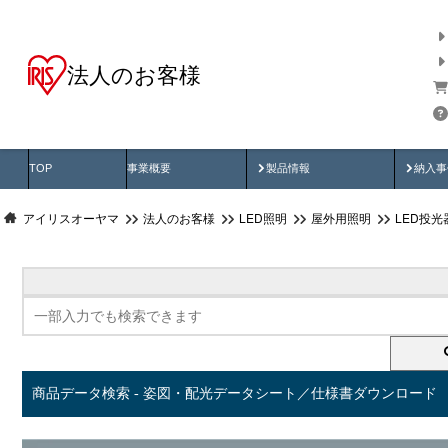
法人のお客様
商品データ検索
用途別から探す
納入
製品動画
納入
TOP
事業概要
製品情報
納入事
アイリスオーヤマ
法人のお客様
LED照明
屋外用照明
LED投
商品データ検索 - 姿図・配光データシート／仕様書ダウンロード