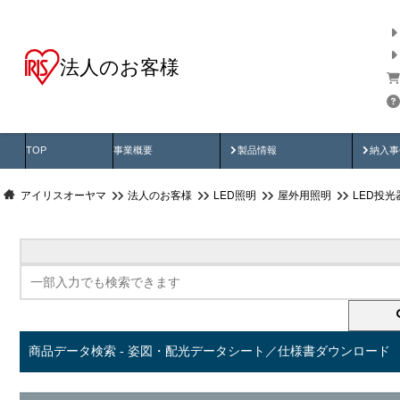
法人のお客様
商品データ検索
用途別から探す
納入
製品動画
納入
TOP
事業概要
製品情報
納入事
アイリスオーヤマ
法人のお客様
LED照明
屋外用照明
LED投
商品データ検索 - 姿図・配光データシート／仕様書ダウンロード