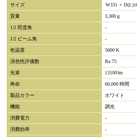
サイズ
W
331
×
D(L)
1
質量
3,300 g
1/2 照度角
-
1/2 ビーム角
-
色温度
5000 K
演色性評価数
Ra 75
光束
13100
lm
寿命
60,000 時間
製品カラー
ホワイト
機能
調光
消費電力
-
消費効率
-