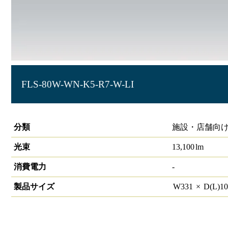
FLS-80W-WN-K5-R7-W-LI
サイン照明 角型投光器 HW-S
分類
施設・店舗向け
光束
13,100
lm
消費電力
-
製品サイズ
W
331
×
D(L)
1