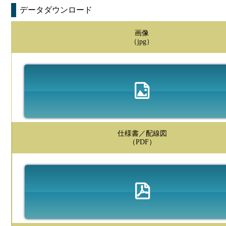
データダウンロード
画像
（jpg）
仕様書／配線図
（PDF）