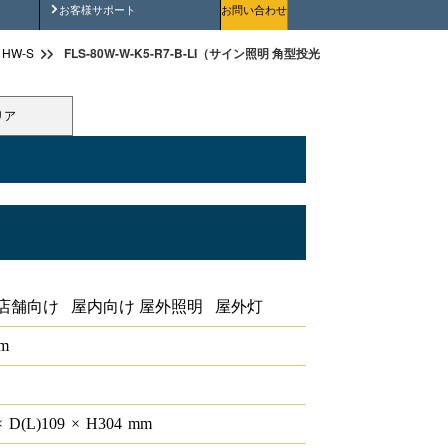
安全にご使用いただくために
お客様サポート
お問い合わせ
FLS-80W-W-K5-R7-B-LI（サイン照明 角型投光器 HW-S）
HW-S
リア
店舗向け 屋内向け 屋外照明 屋外灯
lm
×
D(L)
109
×
H
304
mm