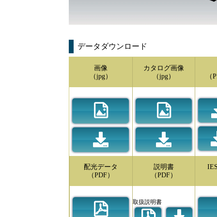
データダウンロード
画像
カタログ画像
（jpg）
（jpg）
（P
配光データ
説明書
I
（PDF）
（PDF）
取扱説明書