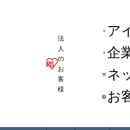
ア
法
人
企
の
お
ネ
客
様
お
商品デ
用途別