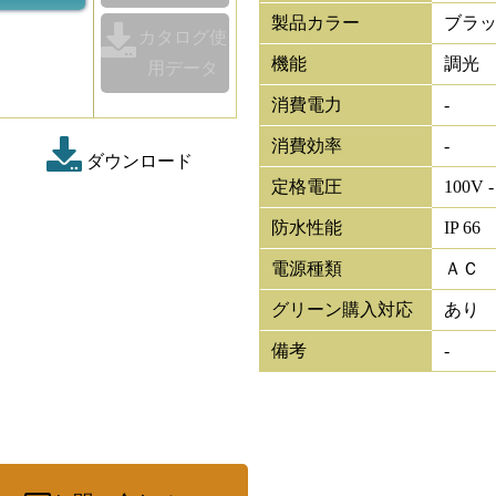
製品カラー
ブラ
カタログ使
機能
調光
用データ
消費電力
-
消費効率
-
ダウンロード
定格電圧
100V -
防水性能
IP 66
電源種類
ＡＣ
グリーン購入対応
あり
備考
-