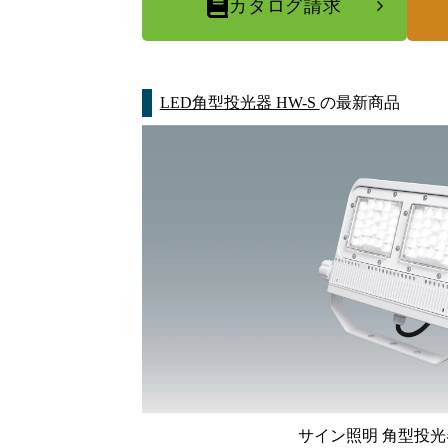
カタログ請求
LED角型投光器 HW-S
の最新商品
サイン照明 角型投光器