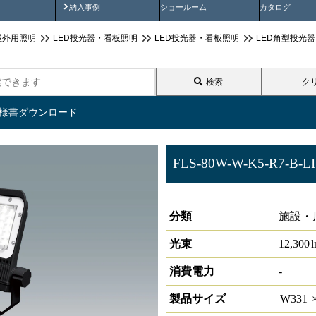
画
納入事例動画
納入事例
ショールーム
カタログ
屋外用照明
LED投光器・看板照明
LED投光器・看板照明
LED角型投光器 
検索
ク
仕様書ダウンロード
FLS-80W-W-K5-R7-B-LI
サイン照明 角型投光器 HW-S
分類
施設・
光束
12,300
消費電力
-
製品サイズ
W
331