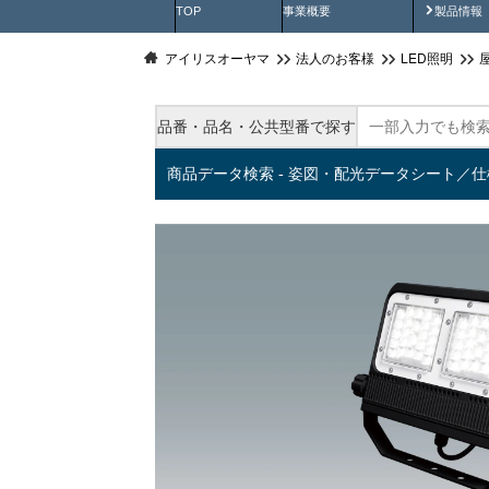
製品動
TOP
事業概要
製品情報
アイリスオーヤマ
法人のお客様
LED照明
品番・品名・公共型番で探す
商品データ検索 - 姿図・配光データシート／