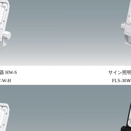
 HW-S
サイン照明 
7-W-H
FLS-30Ｗ