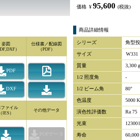
95,600
価格
¥
(税抜)
商品詳細情報
シリーズ
角型投
姿図
仕様書／配線図
DF,DXF）
（PDF）
サイズ
W
331
質量
3,300 
PDF
1/2 照度角
-
DXF
1/2 ビーム角
80°
色温度
5000 
ESファイル
その他データ
演色性評価数
Ra 75
（IES）
光束
12300
POPデータ
寿命
60,00