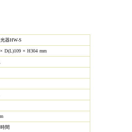
光器HW-S
×
D(L)
109
×
H
304
mm
g
K
lm
0 時間