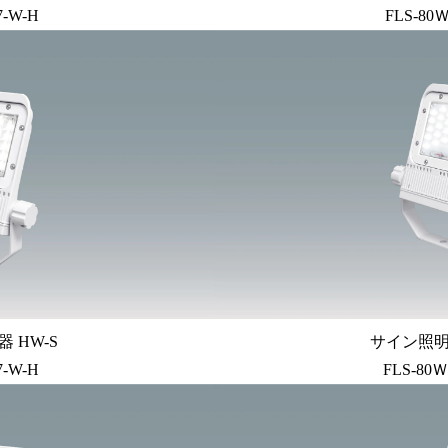
7-W-H
FLS-80Ｗ
 HW-S
サイン照明 
7-W-H
FLS-80Ｗ