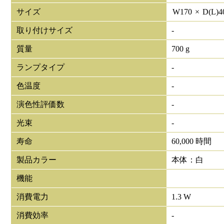
サイズ
W
170
×
D(L)
4
取り付けサイズ
-
質量
700 g
ランプタイプ
-
色温度
-
演色性評価数
-
光束
-
寿命
60,000 時間
製品カラー
本体：白
機能
消費電力
1.3 W
消費効率
-