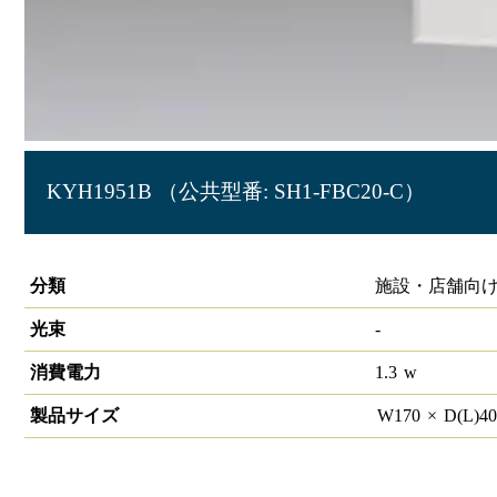
KYH1951B （公共型番: SH1-FBC20-C）
LED誘導灯 壁埋込形C級(10形)片面灯
分類
施設・店舗向け
光束
-
消費電力
1.3
w
製品サイズ
W
170
×
D(L)
4