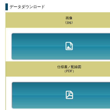
データダウンロード
画像
（jpg）
仕様書／配線図
（PDF）