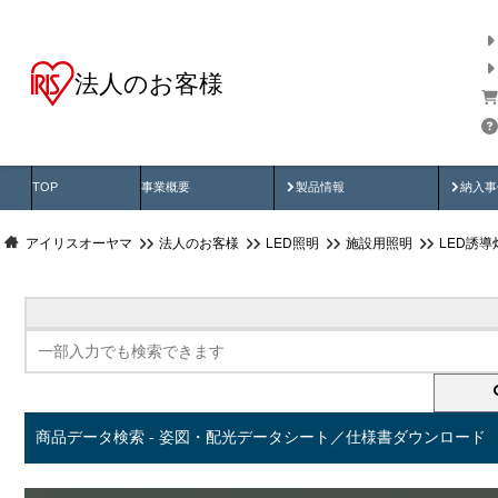
法人のお客様
商品データ検索
用途別から探す
納入
製品動画
納入
TOP
事業概要
製品情報
納入事
アイリスオーヤマ
法人のお客様
LED照明
施設用照明
LED誘導
商品データ検索 - 姿図・配光データシート／仕様書ダウンロード