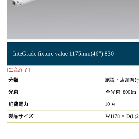
InteGrade fixture value 1175mm(46") 830
[生産終了]
棚下照明Integrade Fixture（レールセット） 1200
分類
施設・店舗向け
光束
全光束
800
lm
消費電力
10
w
製品サイズ
W
1178
×
D(L)