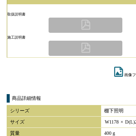
取扱説明書
施工説明書
画像フ
商品詳細情報
シリーズ
棚下照明
サイズ
W
1178
×
D(L)
質量
400 g