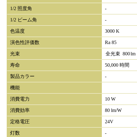
1/2 照度角
-
1/2 ビーム角
-
色温度
3000 K
演色性評価数
Ra 85
光束
全光束
800
lm
寿命
50,000 時間
製品カラー
-
機能
消費電力
10 W
消費効率
80 lm/W
定格電圧
24V
灯数
-