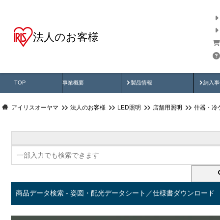
法人のお客様
商品データ検索
用途別から探す
納入
製品動画
納入
TOP
事業概要
製品情報
納入事
アイリスオーヤマ
法人のお客様
LED照明
店舗用照明
什器・冷
商品データ検索 - 姿図・配光データシート／仕様書ダウンロード