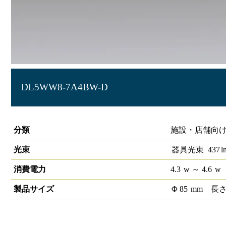
DL5WW8-7A4BW-D
LEDベースダウンライトφ75 PWM
分類
施設・店舗向け
光束
器具光束
437
l
消費電力
4.3
w
～ 4.6
w
製品サイズ
Φ
85
mm
長