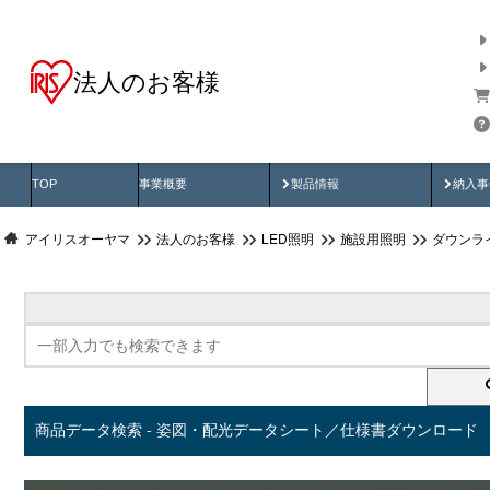
法人のお客様
商品データ検索
用途別から探す
納入
製品動画
納入
TOP
事業概要
製品情報
納入事
アイリスオーヤマ
法人のお客様
LED照明
施設用照明
ダウンラ
商品データ検索 - 姿図・配光データシート／仕様書ダウンロード