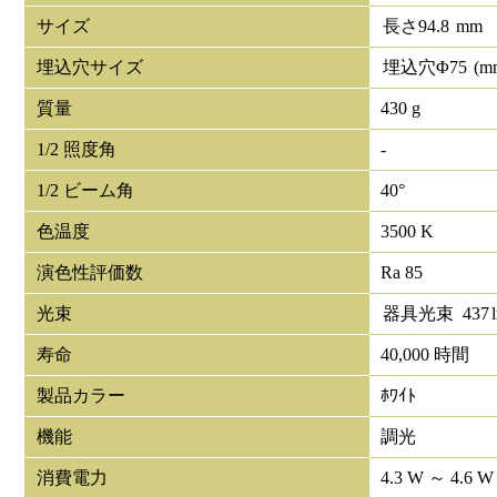
サイズ
長さ
94.8
mm
埋込穴サイズ
埋込穴Φ
75
(m
質量
430 g
1/2 照度角
-
1/2 ビーム角
40°
色温度
3500 K
演色性評価数
Ra 85
光束
器具光束
437
寿命
40,000 時間
製品カラー
ﾎﾜｲﾄ
機能
調光
消費電力
4.3 W ～ 4.6 W