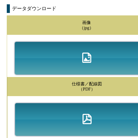
データダウンロード
画像
（jpg）
仕様書／配線図
（PDF）