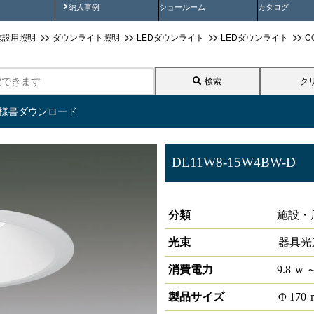
画
納入事例動画
納入事例
ショールーム
カタログ
施設用照明
ダウンライト照明
LEDダウンライト
LEDダウンライト
C
検索
ク
仕様書ダウンロード
DL11W8-15W4BW-D
LEDベースダウンライトφ150 
分類
施設・
光束
器具光
消費電力
9.8
w
～
製品サイズ
Φ
170