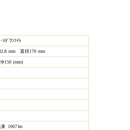
ｰｽﾀﾞｳﾝﾗｲﾄ
32.8
mm
直径
170
mm
Φ
150
(mm)
K
光束
1067
lm