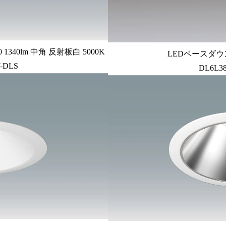
340lm 中角 反射板白 5000K
LEDベースダウン
-DLS
DL6L3