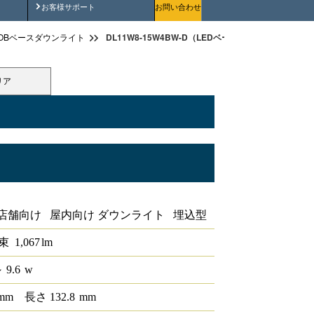
安全にご使用いただくために
お客様サポート
お問い合わせ
DL11W8-15W4BW-D（LEDベースダウンライトφ150
OBベースダウンライト
リア
PWM
店舗向け 屋内向け ダウンライト 埋込型
束
1,067
lm
 9.6
w
mm
長さ
132.8
mm