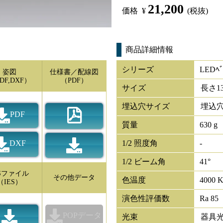
21,200
価格
¥
(税抜)
商品詳細情報
シリーズ
LEDﾍﾞ
姿図
仕様書／配線図
DF,DXF）
（PDF）
サイズ
長さ
1
埋込穴サイズ
埋込穴
PDF
質量
630 g
DXF
1/2 照度角
-
1/2 ビーム角
41°
ESファイル
その他データ
色温度
4000 
（IES）
演色性評価数
Ra 85
POPデータ
光束
器具