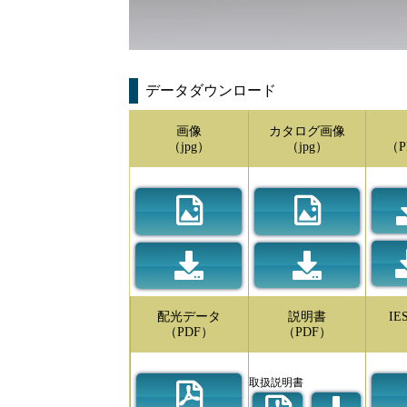
データダウンロード
画像
カタログ画像
（jpg）
（jpg）
（P
配光データ
説明書
I
（PDF）
（PDF）
取扱説明書