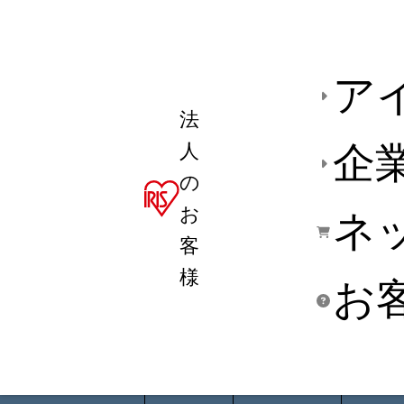
ア
法
人
企
の
お
ネ
客
様
お
商品デ
用途別