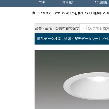
製品動
TOP
事業概要
製品情報
アイリスオーヤマ
法人のお客様
LED照明
品番・品名・公共型番で探す
商品データ検索 - 姿図・配光データシート／