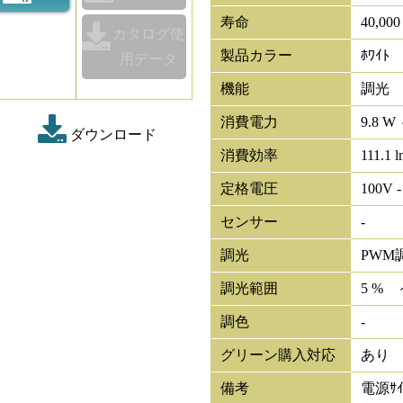
寿命
40,00
カタログ使
製品カラー
ﾎﾜｲﾄ
用データ
機能
調光
消費電力
9.8 W 
ダウンロード
消費効率
111.1 
定格電圧
100V -
センサー
-
調光
PWM
調光範囲
5 % 
調色
-
グリーン購入対応
あり
備考
電源ｻｲ