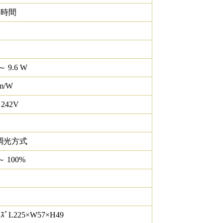
0 時間
～ 9.6 W
lm/W
 242V
調光方式
～ 100%
ｽﾞL225×W57×H49