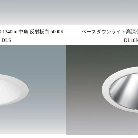
340lm 中角 反射板白 5000K
ベースダウンライト高演色 P
-DLS
DL18