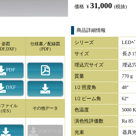
31,000
価格
¥
(税抜)
商品詳細情報
シリーズ
LEDﾍﾞ
姿図
仕様書／配線図
DF,DXF）
（PDF）
サイズ
長さ
1
埋込穴サイズ
埋込穴
PDF
質量
770 g
DXF
1/2 照度角
48°
1/2 ビーム角
62°
ESファイル
その他データ
色温度
5000 
（IES）
演色性評価数
Ra 85
POPデータ
光束
器具