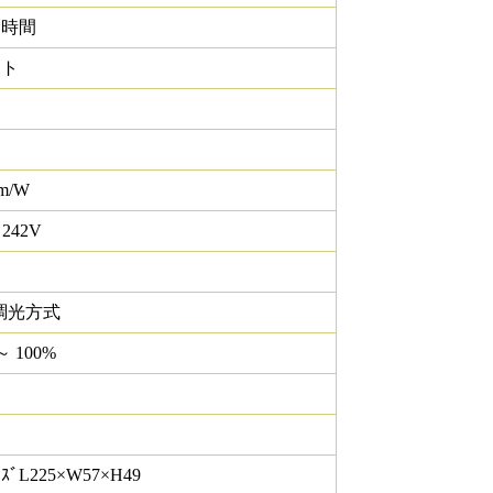
0 時間
イト
lm/W
 242V
調光方式
～ 100%
ｽﾞL225×W57×H49