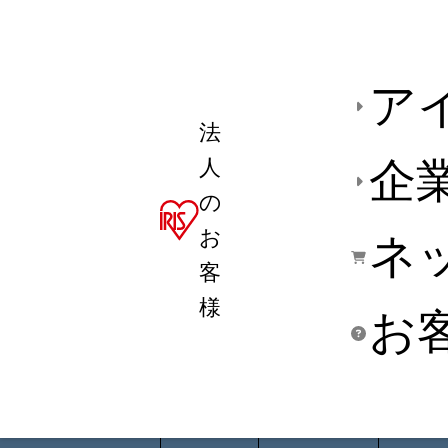
ア
法
人
企
の
お
ネ
客
様
お
商品デ
用途別