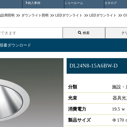
画
納入事例動画
納入事例
ショールーム
カタログ
施設用照明
ダウンライト照明
LEDダウンライト
LEDダウンライト
C
検索
ク
仕様書ダウンロード
DL24N8-15A6BW-D
LEDベースダウンライトφ150 
分類
施設・
光束
器具光
消費電力
19.5
w
製品サイズ
Φ
170