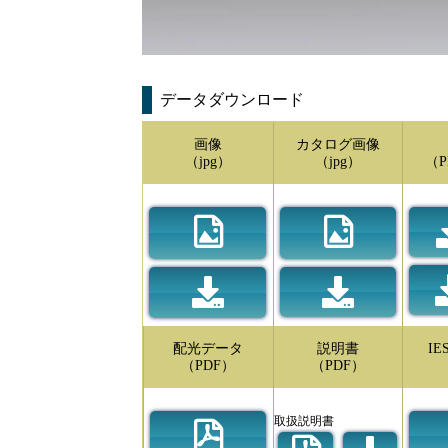
データダウンロード
画像
カタログ画像
（jpg）
（jpg）
（P
配光データ
説明書
I
（PDF）
（PDF）
取扱説明書