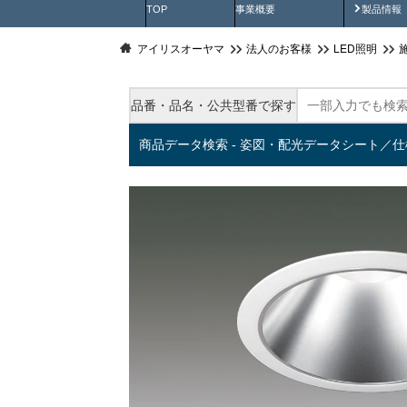
製品動
TOP
事業概要
製品情報
アイリスオーヤマ
法人のお客様
LED照明
品番・品名・公共型番で探す
商品データ検索 - 姿図・配光データシート／