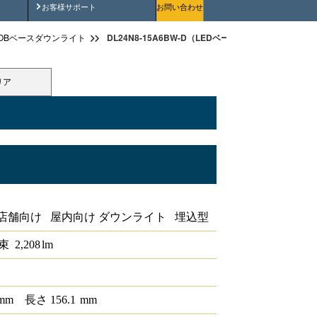
安全にご使用いただくために
お客様サポート
お問い合わせ
DL24N8-15A6BW-D（LEDベースダウンライトφ150 
OBベースダウンライト
リア
PWM
店舗向け 屋内向け ダウンライト 埋込型
束
2,208
lm
mm
長さ
156.1
mm