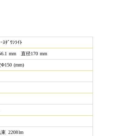
ｰｽﾀﾞｳﾝﾗｲﾄ
56.1
mm
直径
170
mm
Φ
150
(mm)
K
光束
2208
lm