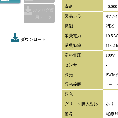
寿命
40,00
カタログ使
製品カラー
ホワ
用データ
機能
調光
消費電力
19.5 W
ダウンロード
消費効率
113.2 
定格電圧
100V -
センサー
-
調光
PWM
調光範囲
5 % 
調色
-
グリーン購入対応
あり
備考
電源ｻｲ