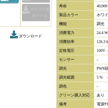
寿命
40,00
カタログ使
製品カラー
ホワ
用データ
機能
調光
消費電力
24.4 W
ダウンロード
消費効率
126.3 
定格電圧
100V -
センサー
-
調光
PWM
調光範囲
5 % 
調色
-
グリーン購入対応
あり
備考
電源ｻｲ