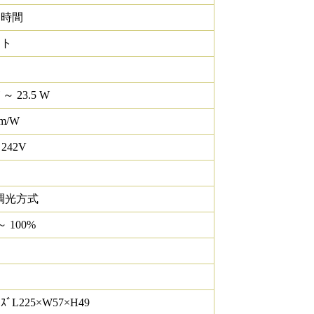
0 時間
イト
 ～ 23.5 W
lm/W
 242V
調光方式
～ 100%
ｽﾞL225×W57×H49