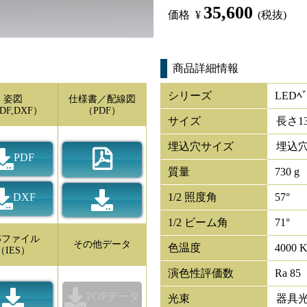
35,600
価格
¥
(税抜)
商品詳細情報
シリーズ
LEDﾍﾞ
姿図
仕様書／配線図
DF,DXF）
（PDF）
サイズ
長さ
1
埋込穴サイズ
埋込穴
PDF
質量
730 g
DXF
1/2 照度角
57°
1/2 ビーム角
71°
ESファイル
その他データ
色温度
4000 
（IES）
演色性評価数
Ra 85
POPデータ
光束
器具