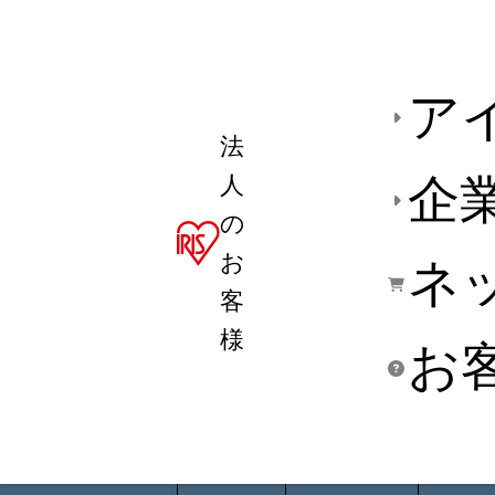
ア
法
人
企
の
お
ネ
客
様
お
商品デ
用途別