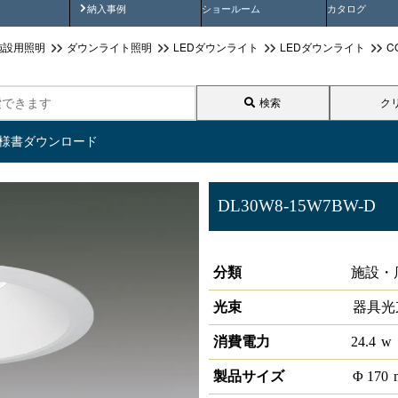
画
納入事例動画
納入事例
ショールーム
カタログ
施設用照明
ダウンライト照明
LEDダウンライト
LEDダウンライト
C
検索
ク
仕様書ダウンロード
DL30W8-15W7BW-D
LEDベースダウンライトφ150 
分類
施設・
光束
器具光
消費電力
24.4
w
製品サイズ
Φ
170