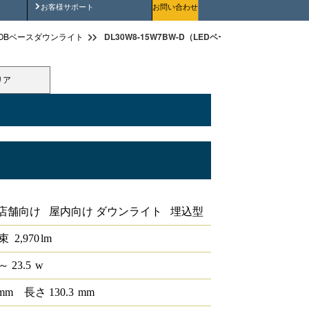
安全にご使用いただくために
お客様サポート
お問い合わせ
DL30W8-15W7BW-D（LEDベースダウンライトφ150
OBベースダウンライト
リア
PWM
店舗向け 屋内向け ダウンライト 埋込型
束
2,970
lm
～ 23.5
w
mm
長さ
130.3
mm