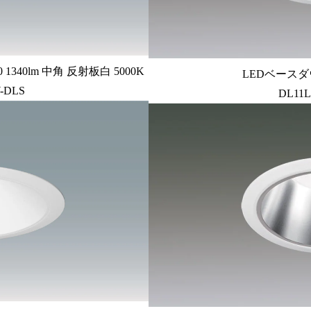
340lm 中角 反射板白 5000K
LEDベースダ
-DLS
DL11L