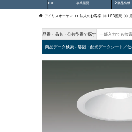
製品動
TOP
事業概要
製品情報
アイリスオーヤマ
法人のお客様
LED照明
品番・品名・公共型番で探す
商品データ検索 - 姿図・配光データシート／