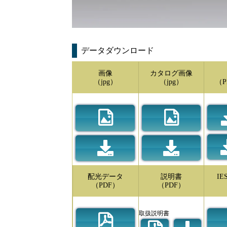
データダウンロード
画像
カタログ画像
（jpg）
（jpg）
（P
配光データ
説明書
I
（PDF）
（PDF）
取扱説明書