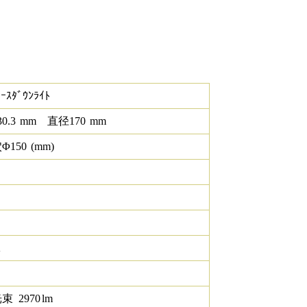
ｰｽﾀﾞｳﾝﾗｲﾄ
30.3
mm
直径
170
mm
Φ
150
(mm)
K
光束
2970
lm