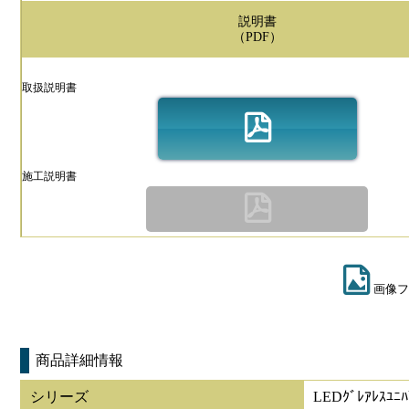
説明書
（PDF）
取扱説明書
施工説明書
画像フ
商品詳細情報
シリーズ
LEDｸﾞﾚｱﾚｽﾕﾆﾊ