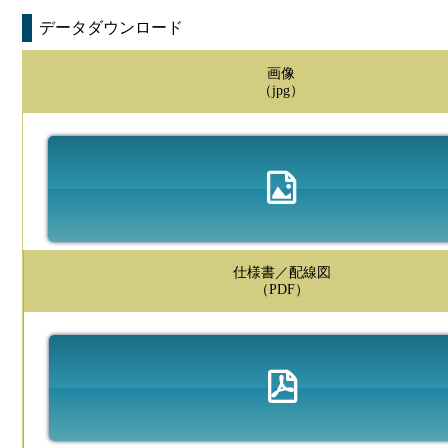
データダウンロード
画像
（jpg）
仕様書／配線図
（PDF）