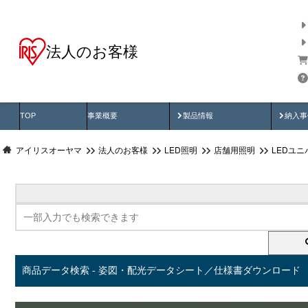
法人のお客様
商品データ検索
用途別から探す
納入
製品動画
納入
TOP
事業概要
製品情報
納入事
アイリスオーヤマ
法人のお客様
LED照明
店舗用照明
LEDユ
商品データ検索 - 姿図・配光データシート／仕様書ダウンロード