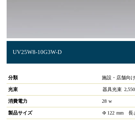
UV25W8-10G3W-D
LEDグレアレスユニバーサルダウンライト
分類
施設・店舗向け
光束
器具光束
2,550
消費電力
28
w
製品サイズ
Φ
122
mm
長