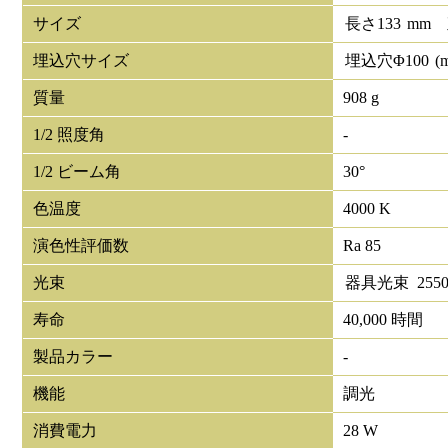
サイズ
長さ
133
mm
埋込穴サイズ
埋込穴Φ
100
(
質量
908 g
1/2 照度角
-
1/2 ビーム角
30°
色温度
4000 K
演色性評価数
Ra 85
光束
器具光束
255
寿命
40,000 時間
製品カラー
-
機能
調光
消費電力
28 W