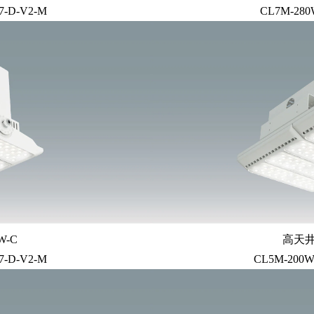
7-D-V2-M
CL7M-280
-C
高天井
7-D-V2-M
CL5M-200W