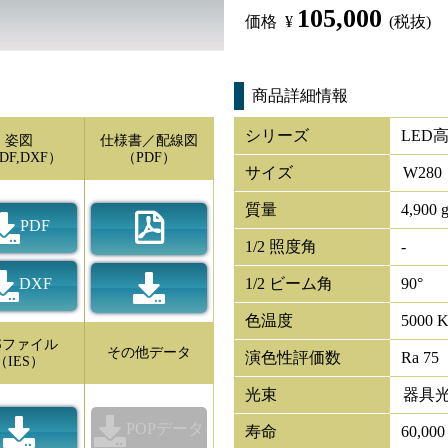
105,000
価格
¥
(税抜)
商品詳細情報
シリーズ
LED
姿図
仕様書／配線図
DF,DXF）
（PDF）
サイズ
W
280
質量
4,900 
PDF
1/2 照度角
-
DXF
1/2 ビーム角
90°
色温度
5000 
ESファイル
その他データ
演色性評価数
Ra 75
（IES）
光束
器具
POPデータ
寿命
60,00