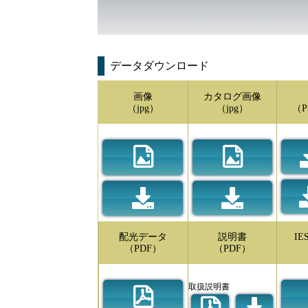
データダウンロード
画像
カタログ画像
（jpg）
（jpg）
（P
配光データ
説明書
I
（PDF）
（PDF）
取扱説明書