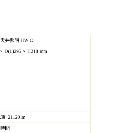
高天井照明 HW-C
×
D(L)
295
×
H
218
mm
g
K
光束
21120
lm
0 時間