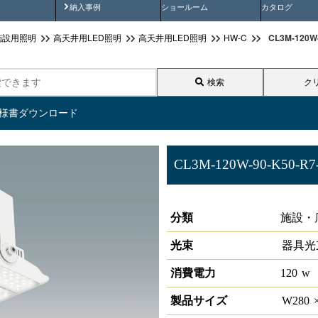
画
納入事例動画
納入事例
ショールーム
カタログ
CL3M-120
施設用照明
高天井用LED照明
高天井用LED照明
HW-C
検索
ク
仕様書ダウンロード
CL3M-120W-90-K50-R7
高天井用LED照明 HW-C
分類
施設・
光束
器具光
消費電力
120
w
製品サイズ
W
280