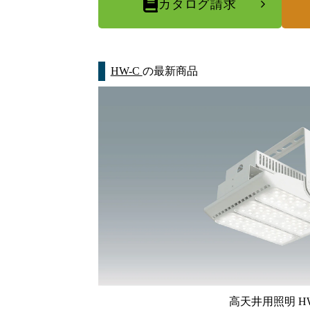
カタログ請求
HW-C
の最新商品
高天井用照明 HW