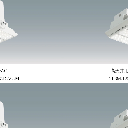
-C
高天井用
7-D-V2-M
CL3M-12