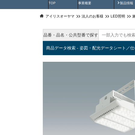
製品動
TOP
事業概要
製品情報
アイリスオーヤマ
法人のお客様
LED照明
品番・品名・公共型番で探す
商品データ検索 - 姿図・配光データシート／