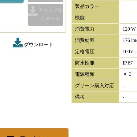
製品カラー
-
カタログ使
機能
用データ
消費電力
120 W
消費効率
176 lm
ダウンロード
定格電圧
100V -
防水性能
IP 67
電源種類
ＡＣ
グリーン購入対応
-
備考
-