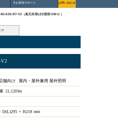
安全にご使用いただくために
お客様サポート
お問い合わせ
W-90-K50-R7-V2（高天井用LED照明 HW-C ）
リア
-V2
店舗向け 屋内・屋外兼用 屋外照明
束
21,120
lm
×
D(L)
295
×
H
218
mm