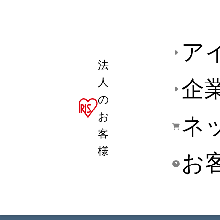
ア
法
人
企
の
お
ネ
客
様
お
商品デ
用途別