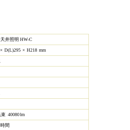
高天井照明 HW-C
×
D(L)
295
×
H
218
mm
g
K
光束
40080
lm
0 時間