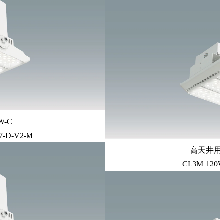
-C
7-D-V2-M
高天井用
CL3M-120