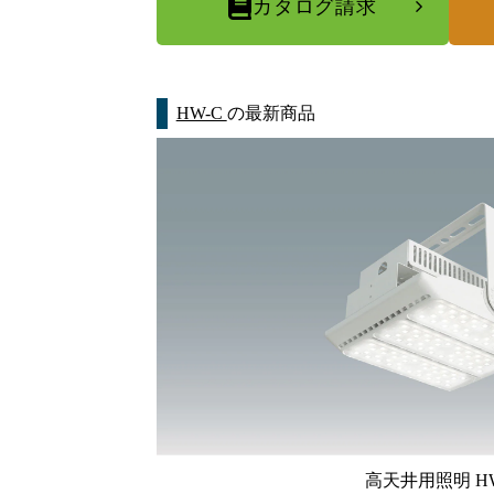
カタログ請求
HW-C
の最新商品
高天井用照明 HW