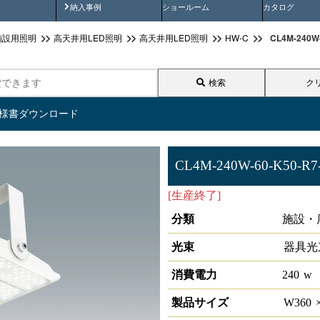
画
納入事例動画
納入事例
ショールーム
カタログ
CL4M-240
施設用照明
高天井用LED照明
高天井用LED照明
HW-C
検索
ク
仕様書ダウンロード
CL4M-240W-60-K50-R7
[生産終了]
LED高天井照明 HW
分類
施設・
光束
器具光
消費電力
240
w
製品サイズ
W
360