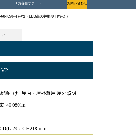
安全にご使用いただくために
お客様サポート
お問い合わせ
W-60-K50-R7-V2（LED高天井照明 HW-C ）
リア
-V2
-C
店舗向け 屋内・屋外兼用 屋外照明
束
40,080
lm
×
D(L)
295
×
H
218
mm