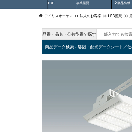
製品動
TOP
事業概要
製品情報
アイリスオーヤマ
法人のお客様
LED照明
品番・品名・公共型番で探す
商品データ検索 - 姿図・配光データシート／