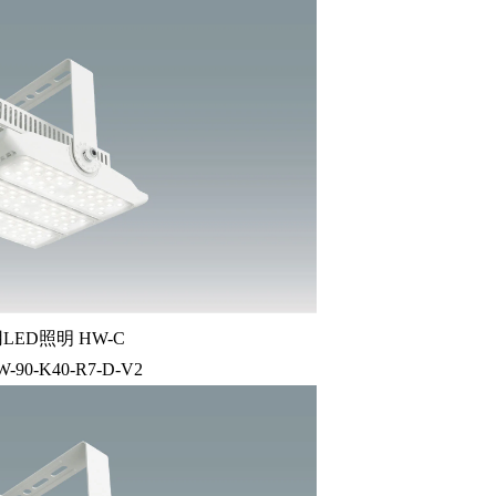
LED照明 HW-C
W-90-K40-R7-D-V2