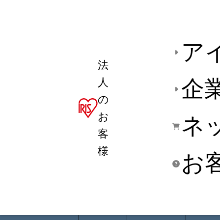
ア
法
人
企
の
お
ネ
客
様
お
商品デ
用途別