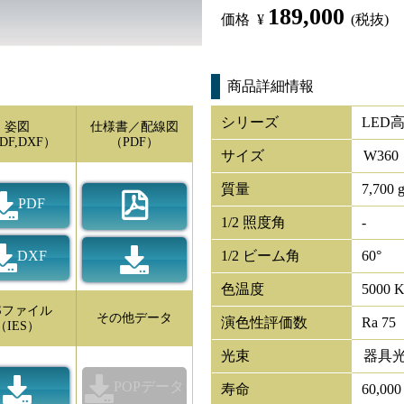
189,000
価格
¥
(税抜)
商品詳細情報
シリーズ
LED
姿図
仕様書／配線図
DF,DXF）
（PDF）
サイズ
W
360
質量
7,700 
PDF
1/2 照度角
-
DXF
1/2 ビーム角
60°
色温度
5000 
ESファイル
その他データ
演色性評価数
Ra 75
（IES）
光束
器具
POPデータ
寿命
60,00