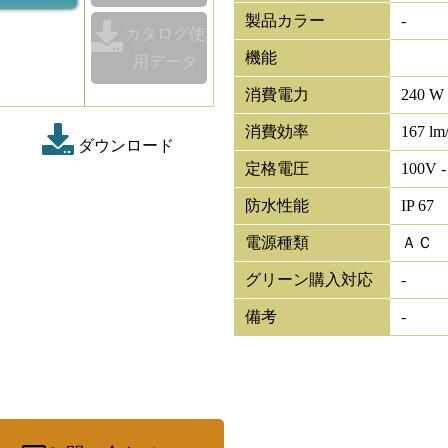
製品カラー
-
カタログ使
機能
用データ
消費電力
240 W
消費効率
167 lm
ダウンロード
定格電圧
100V -
防水性能
IP 67
電源種類
ＡＣ
グリーン購入対応
-
備考
-