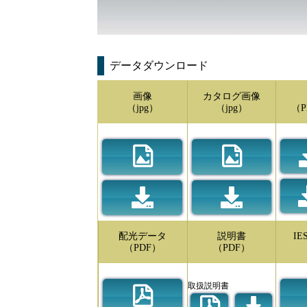
データダウンロード
画像
カタログ画像
（jpg）
（jpg）
（P
配光データ
説明書
I
（PDF）
（PDF）
取扱説明書