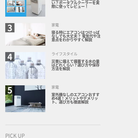
い？ポータブルクーラーを実
際に使ってレビュー！
家電
寝る時にエアコンはつけっぱ
なしでも大丈夫？ 電気代や注
意点をわかりやすく解説
ライフスタイル
災害に備えて備蓄する水の量
はどれくらい？選び方や保存
方法を解説
家電
室外機なしのエアコンおすす
め4選！メリットやデメリッ
ト、選び方も徹底解説
PICK UP