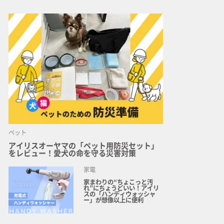
ペット
アイリスオーヤマの「ペット用防災セット」
をレビュー！愛犬の命を守る災害対策
家電
家まわりの“ちょこっと汚
れ”にちょうどいい！アイリ
スの「ハンディウォッシャ
ー」が想像以上に便利