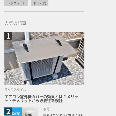
ドッグフード
ドラム式
人気の記事
ライフスタイル
エアコン室外機カバーの効果とは？メリッ
ト・デメリットから必要性を検証
家電
設置はカンタン？本当に涼し