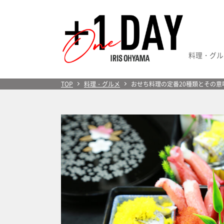
料理・グル
＋1 Day
TOP
料理・グルメ
おせち料理の定番20種類とその