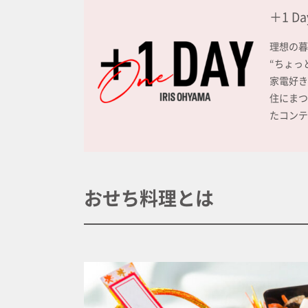
＋1 D
理想の暮
“ちょっ
家電好き
住にまつ
たコンテ
おせち料理とは