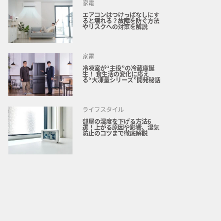
家電
エアコンはつけっぱなしにす
ると壊れる？故障を防ぐ方法
やリスクへの対策を解説
家電
冷凍室が“主役”の冷蔵庫誕
生！ 食生活の変化に応え
る“大凍量シリーズ”開発秘話
ライフスタイル
部屋の湿度を下げる方法6
選！上がる原因や影響、湿気
防止のコツまで徹底解説