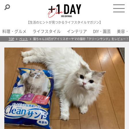
【生活のヒントが見つかるライフスタイルマガジン】
料理・グルメ
ライフスタイル
インテリア
DIY・園芸
美容・
＋1 Day
TOP
ペット
猫ちゃん18匹がアイリスオーヤマの猫砂「クリーンサンド」をレビュー！