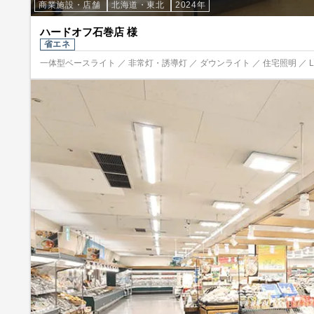
商業施設・店舗
北海道・東北
2024年
ハードオフ石巻店 様
省エネ
一体型ベースライト ／ 非常灯・誘導灯 ／ ダウンライト ／ 住宅照明 ／ 