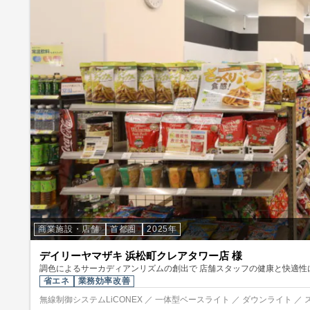
商業施設・店舗
首都圏
2025年
デイリーヤマザキ 浜松町クレアタワー店 様
調色によるサーカディアンリズムの創出で 店舗スタッフの健康と快適性
省エネ
業務効率改善
無線制御システムLiCONEX ／ 一体型ベースライト ／ ダウンライト ／ 