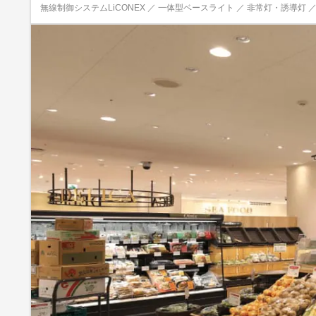
無線制御システムLiCONEX ／ 一体型ベースライト ／ 非常灯・誘導灯 