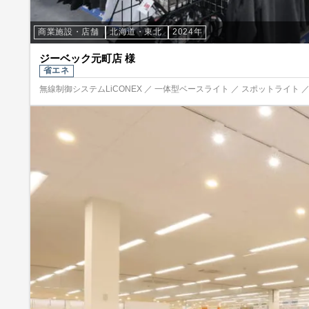
商業施設・店舗
北海道・東北
2024年
ジーベック元町店 様
省エネ
無線制御システムLiCONEX ／ 一体型ベースライト ／ スポットライト 