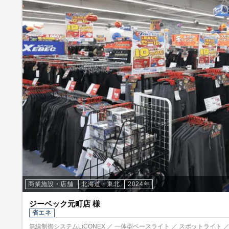
商業施設・店舗
北海道・東北
2024年
ジーベック元町店 様
省エネ
無線制御システムLiCONEX ／ 一体型ベースライト ／ スポットライト 