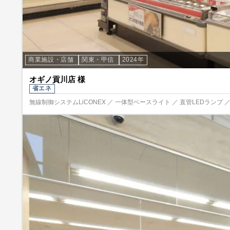
商業施設・店舗
関東・甲信
2024年
オギノ貢川店 様
省エネ
無線制御システムLiCONEX ／ 一体型ベースライト ／ 直管LEDランプ ／