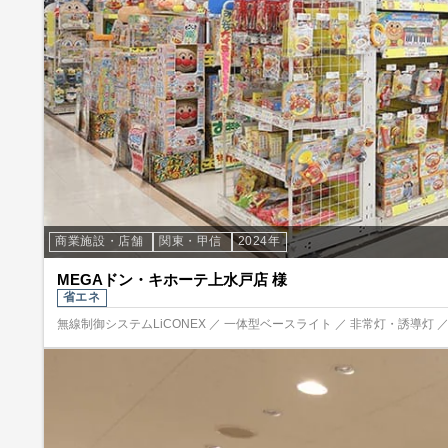
商業施設・店舗
関東・甲信
2024年
MEGAドン・キホーテ上水戸店 様
省エネ
無線制御システムLiCONEX ／ 一体型ベースライト ／ 非常灯・誘導灯 