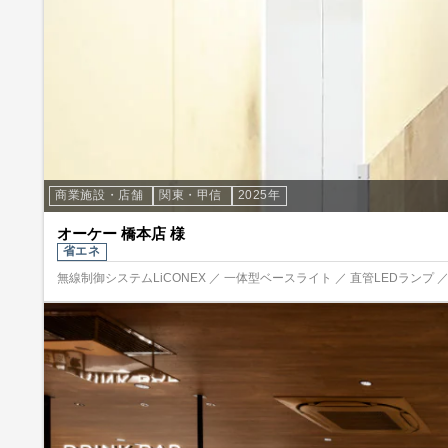
商業施設・店舗
関東・甲信
2025年
オーケー 橋本店 様
省エネ
無線制御システムLiCONEX ／ 一体型ベースライト ／ 直管LEDランプ 