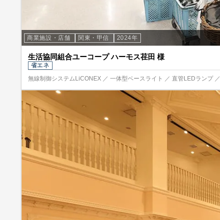
商業施設・店舗
関東・甲信
2024年
生活協同組合ユーコープ ハーモス荏田 様
省エネ
無線制御システムLiCONEX ／ 一体型ベースライト ／ 直管LEDランプ 