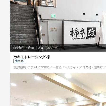
商業施設・店舗
近畿
2024年
カキモトレーシング 様
省エネ
無線制御システムLiCONEX ／ 一体型ベースライト ／ 非常灯・誘導灯 ／