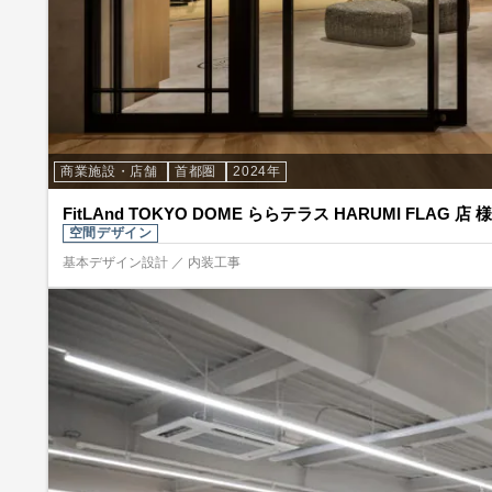
商業施設・店舗
首都圏
2024年
FitLAnd TOKYO DOME ららテラス HARUMI FLAG 店 様
空間デザイン
基本デザイン設計 ／ 内装工事