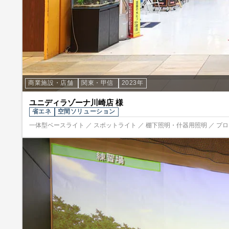
商業施設・店舗
関東・甲信
2023年
ユニディラゾーナ川崎店 様
省エネ
空間ソリューション
一体型ベースライト ／ スポットライト ／ 棚下照明・什器用照明 ／ プ