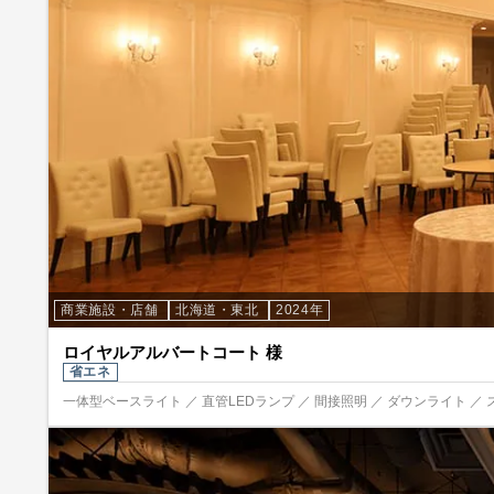
商業施設・店舗
北海道・東北
2024年
ロイヤルアルバートコート 様
省エネ
一体型ベースライト ／ 直管LEDランプ ／ 間接照明 ／ ダウンライト ／ 