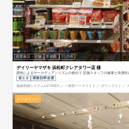
商業施設・店舗
首都圏
2025年
デイリーヤマザキ 浜松町クレアタワー店 様
調色によるサーカディアンリズムの創出で 店舗スタッフの健康と快適性
省エネ
業務効率改善
無線制御システムLiCONEX ／ 一体型ベースライト ／ ダウンライト ／ 
インタビュー