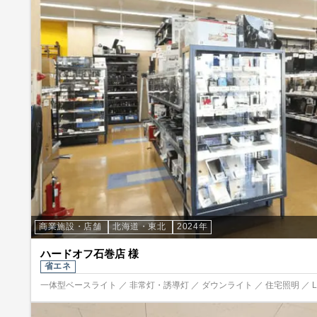
商業施設・店舗
北海道・東北
2024年
ハードオフ石巻店 様
省エネ
一体型ベースライト ／ 非常灯・誘導灯 ／ ダウンライト ／ 住宅照明 ／ 