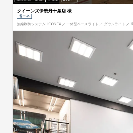
クイーンズ伊勢丹十条店 様
省エネ
無線制御システムLiCONEX ／ 一体型ベースライト ／ ダウンライト ／ 高