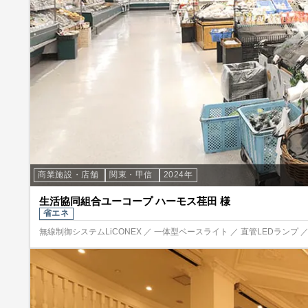
商業施設・店舗
関東・甲信
2024年
生活協同組合ユーコープ ハーモス荏田 様
省エネ
無線制御システムLiCONEX ／ 一体型ベースライト ／ 直管LEDランプ 