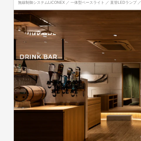
無線制御システムLiCONEX ／ 一体型ベースライト ／ 直管LEDランプ 