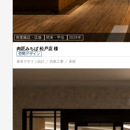
商業施設・店舗
関東・甲信
2024年
肉匠みちば 松戸店 様
空間デザイン
基本デザイン設計 ／ 内装工事 ／ 床材