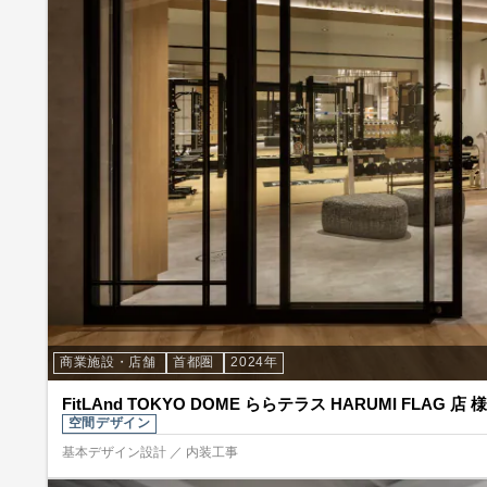
商業施設・店舗
首都圏
2024年
FitLAnd TOKYO DOME ららテラス HARUMI FLAG 店 様
空間デザイン
基本デザイン設計 ／ 内装工事