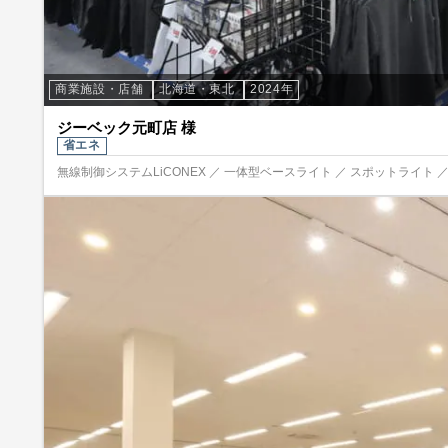
商業施設・店舗
北海道・東北
2024年
ジーベック元町店 様
省エネ
無線制御システムLiCONEX ／ 一体型ベースライト ／ スポットライト 