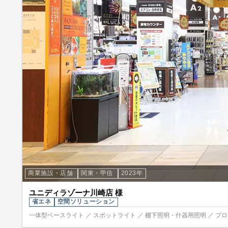
商業施設・店舗
関東・甲信
2023年
ユニディラゾーナ川崎店 様
省エネ
空間ソリューション
一体型ベースライト ／ スポットライト ／ 棚下照明・什器用照明 ／ プ