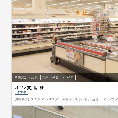
商業施設・店舗
関東・甲信
2024年
オギノ貢川店 様
省エネ
無線制御システムLiCONEX ／ 一体型ベースライト ／ 直管LEDランプ ／