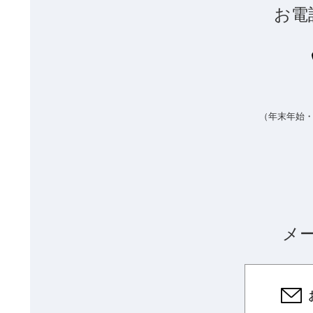
お電
（年末年始
メ