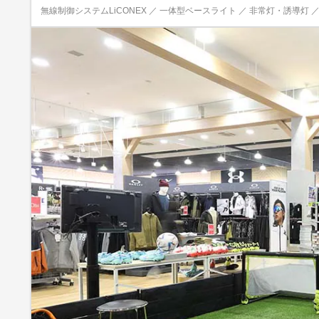
無線制御システムLiCONEX ／ 一体型ベースライト ／ 非常灯・誘導灯 ／