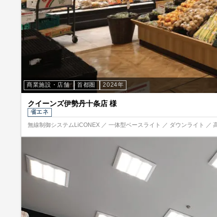
商業施設・店舗
首都圏
2024年
クイーンズ伊勢丹十条店 様
省エネ
無線制御システムLiCONEX ／ 一体型ベースライト ／ ダウンライト ／ 高