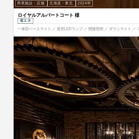
商業施設・店舗
北海道・東北
2024年
ロイヤルアルバートコート 様
省エネ
一体型ベースライト ／ 直管LEDランプ ／ 間接照明 ／ ダウンライト ／ 