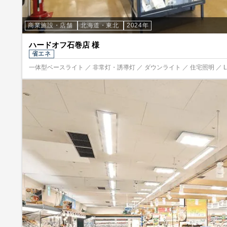
商業施設・店舗
北海道・東北
2024年
ハードオフ石巻店 様
省エネ
一体型ベースライト ／ 非常灯・誘導灯 ／ ダウンライト ／ 住宅照明 ／ 