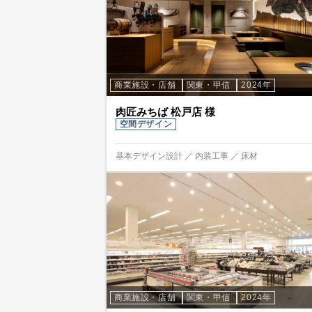
商業施設・店舗
関東・甲信
2024年
肉匠みちば 松戸店 様
空間デザイン
基本デザイン設計 ／ 内装工事 ／ 床材
商業施設・店舗
関東・甲信
2024年