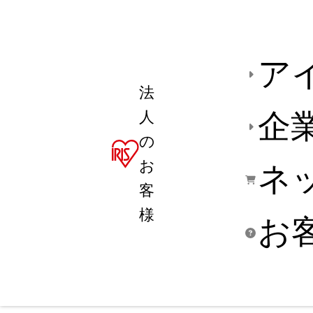
ア
法
人
企
の
お
ネ
客
様
お