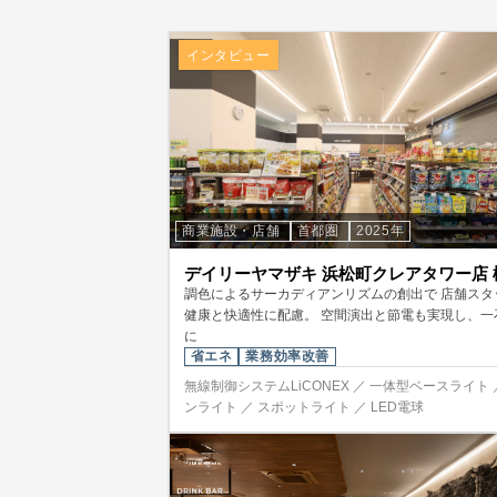
インタビュー
商業施設・店舗
首都圏
2025年
デイリーヤマザキ 浜松町クレアタワー店 
調色によるサーカディアンリズムの創出で 店舗スタ
健康と快適性に配慮。 空間演出と節電も実現し、一
に
省エネ
業務効率改善
無線制御システムLiCONEX ／ 一体型ベースライト 
ンライト ／ スポットライト ／ LED電球