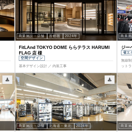
商業施設・店舗
首都圏
2024年
商業
FitLAnd TOKYO DOME ららテラス HARUMI
ジー
FLAG 店 様
省エ
空間デザイン
無線制
基本デザイン設計 ／ 内装工事
ットラ
商業施設・店舗
北海道・東北
2024年
商業