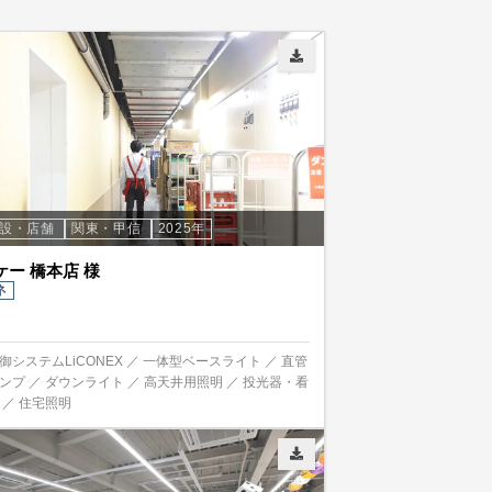
施設・店舗
関東・甲信
2025年
ケー 橋本店 様
ネ
御システムLiCONEX ／ 一体型ベースライト ／ 直管
ランプ ／ ダウンライト ／ 高天井用照明 ／ 投光器・看
 ／ 住宅照明