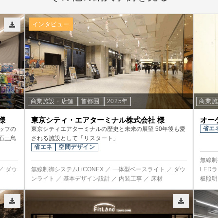
インタビュー
商業施設・店舗
首都圏
2025年
商業
様
東京シティ・エアターミナル株式会社 様
オー
省エ
ッフの
東京シティエアターミナルの歴史と未来の展望 50年後も愛
石三鳥
される施設として「リスタート」
省エネ
空間デザイン
無線制
／ ダウ
無線制御システムLiCONEX ／ 一体型ベースライト ／ ダウ
LED
ンライト ／ 基本デザイン設計 ／ 内装工事 ／ 床材
板照明