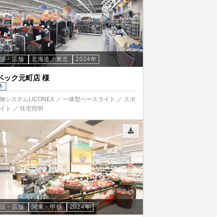
施設・店舗
北海道・東北
2024年
ベック元町店 様
ネ
御システムLiCONEX ／ 一体型ベースライト ／ スポ
イト ／ 住宅照明
施設・店舗
関東・甲信
2024年