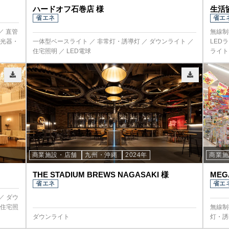
ハードオフ石巻店 様
生活
省エネ
省エ
／ 直管
無線制
投光器・
一体型ベースライト ／ 非常灯・誘導灯 ／ ダウンライト ／
LED
住宅照明 ／ LED電球
ライト
商業施設・店舗
九州・沖縄
2024年
商業
THE STADIUM BREWS NAGASAKI 様
ME
省エネ
省エ
／ ダウ
 住宅照
無線制
ダウンライト
灯・誘