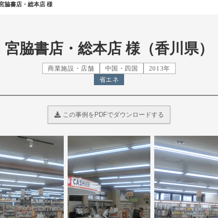
宮脇書店・総本店 様
宮脇書店・総本店 様（香川県）
商業施設・店舗
中国・四国
2013年
省エネ
この事例をPDFでダウンロードする