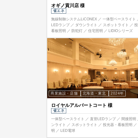
オギノ貢川店 様
省エネ
無線制御システムLiCONEX ／ 一体型ベースライト 
LEDランプ ／ ダウンライト ／ スポットライト ／ 
看板照明 ／ 防犯灯 ／ 住宅照明 ／ LIDIOシリーズ
商業施設・店舗
北海道・東北
2024年
ロイヤルアルバートコート 様
省エネ
一体型ベースライト ／ 直管LEDランプ ／ 間接照明 
ンライト ／ スポットライト ／ 投光器・看板照明 ／
明 ／ LED電球