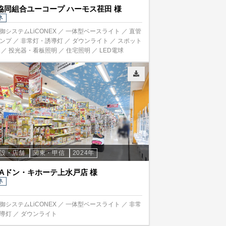
協同組合ユーコープ ハーモス荏田 様
ネ
御システムLiCONEX ／ 一体型ベースライト ／ 直管
ランプ ／ 非常灯・誘導灯 ／ ダウンライト ／ スポット
 ／ 投光器・看板照明 ／ 住宅照明 ／ LED電球
施設・店舗
関東・甲信
2024年
GAドン・キホーテ上水戸店 様
ネ
御システムLiCONEX ／ 一体型ベースライト ／ 非常
導灯 ／ ダウンライト