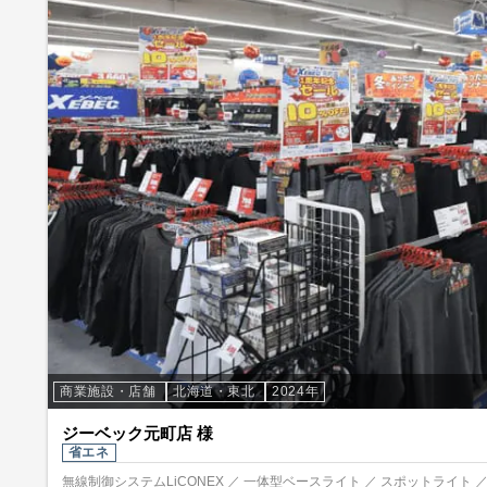
商業施設・店舗
北海道・東北
2024年
ジーベック元町店 様
省エネ
無線制御システムLiCONEX ／ 一体型ベースライト ／ スポットライト 