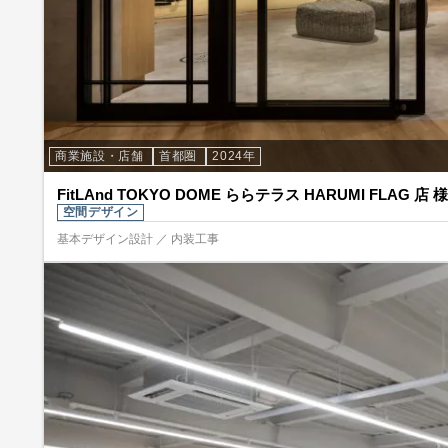
商業施設・店舗
首都圏
2024年
FitLAnd TOKYO DOME ららテラス HARUMI FLAG 店 様
空間デザイン
基本デザイン設計 ／ 内装工事