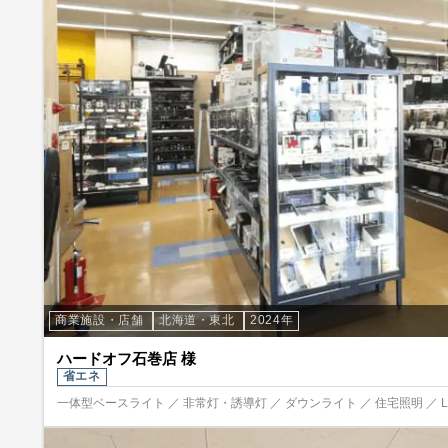
商業施設・店舗
北海道・東北
2024年
ハードオフ石巻店 様
省エネ
一体型ベースライト ／ 非常灯・誘導灯 ／ ダウンライト ／ 住宅照明 ／ 