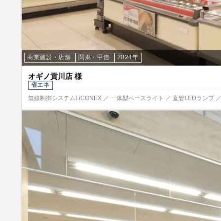
商業施設・店舗
関東・甲信
2024年
オギノ貢川店 様
省エネ
無線制御システムLiCONEX ／ 一体型ベースライト ／ 直管LEDランプ ／