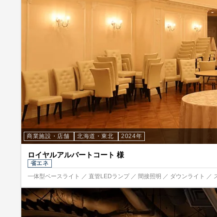
商業施設・店舗
北海道・東北
2024年
ロイヤルアルバートコート 様
省エネ
一体型ベースライト ／ 直管LEDランプ ／ 間接照明 ／ ダウンライト ／ 