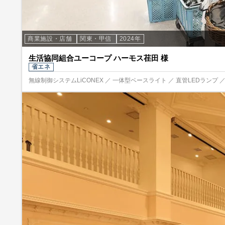
商業施設・店舗
関東・甲信
2024年
生活協同組合ユーコープ ハーモス荏田 様
省エネ
無線制御システムLiCONEX ／ 一体型ベースライト ／ 直管LEDランプ 