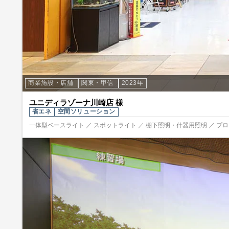
商業施設・店舗
関東・甲信
2023年
ユニディラゾーナ川崎店 様
省エネ
空間ソリューション
一体型ベースライト ／ スポットライト ／ 棚下照明・什器用照明 ／ プ