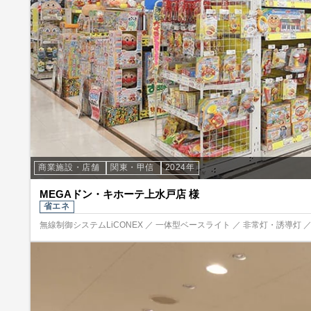
商業施設・店舗
関東・甲信
2024年
MEGAドン・キホーテ上水戸店 様
省エネ
無線制御システムLiCONEX ／ 一体型ベースライト ／ 非常灯・誘導灯 