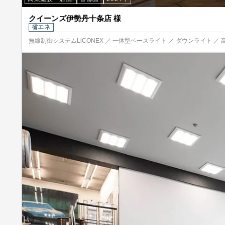
クイーンズ伊勢丹十条店 様
省エネ
無線制御システムLiCONEX ／ 一体型ベースライト ／ ダウンライト ／ 高