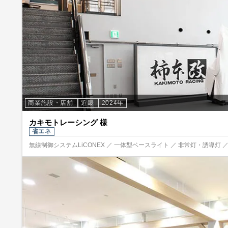
商業施設・店舗
近畿
2024年
カキモトレーシング 様
省エネ
無線制御システムLiCONEX ／ 一体型ベースライト ／ 非常灯・誘導灯 ／