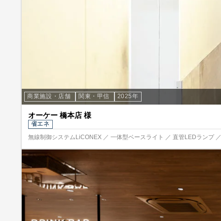
商業施設・店舗
関東・甲信
2025年
オーケー 橋本店 様
省エネ
無線制御システムLiCONEX ／ 一体型ベースライト ／ 直管LEDランプ 