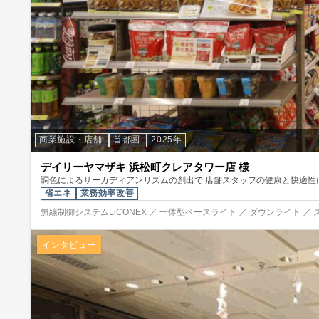
商業施設・店舗
首都圏
2025年
デイリーヤマザキ 浜松町クレアタワー店 様
調色によるサーカディアンリズムの創出で 店舗スタッフの健康と快適性
省エネ
業務効率改善
無線制御システムLiCONEX ／ 一体型ベースライト ／ ダウンライト ／ 
インタビュー