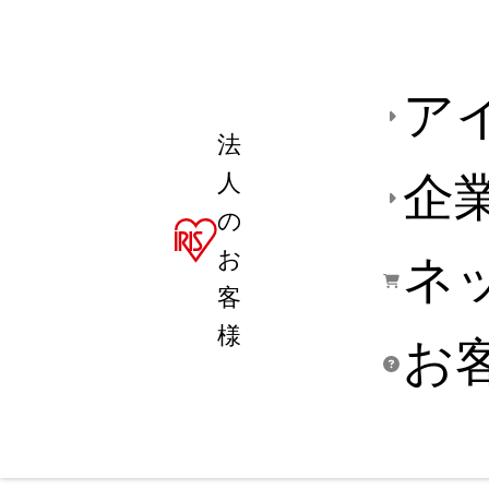
ア
法
人
企
の
お
ネ
客
様
お