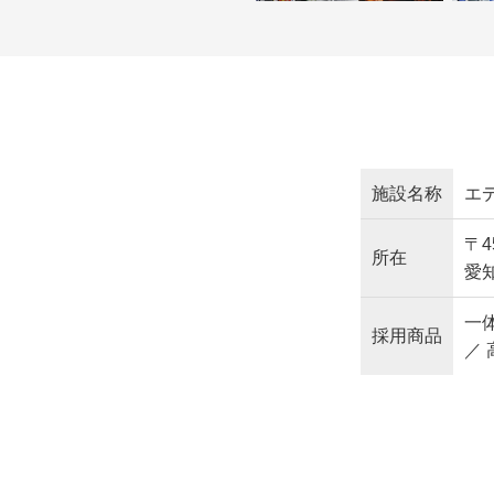
施設名称
エ
〒4
所在
愛知
一
採用商品
／