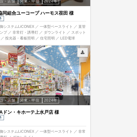
施設・店舗
関東・甲信
2024年
協同組合ユーコープ ハーモス荏田 様
ネ
御システムLiCONEX ／ 一体型ベースライト ／ 直管
ランプ ／ 非常灯・誘導灯 ／ ダウンライト ／ スポット
 ／ 投光器・看板照明 ／ 住宅照明 ／ LED電球
施設・店舗
関東・甲信
2024年
GAドン・キホーテ上水戸店 様
ネ
御システムLiCONEX ／ 一体型ベースライト ／ 非常