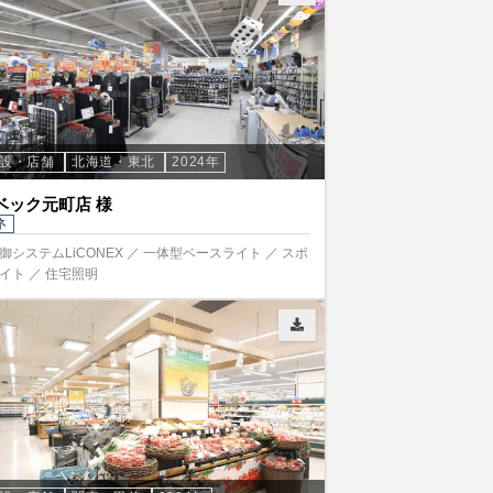
施設・店舗
北海道・東北
2024年
ベック元町店 様
ネ
御システムLiCONEX ／ 一体型ベースライト ／ スポ
イト ／ 住宅照明