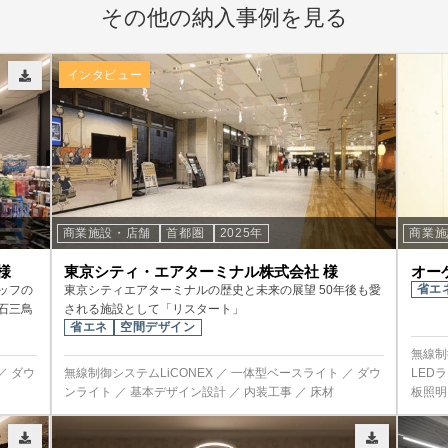
その他の納入事例を見る
インタビュー
商業施設・店舗
首都圏
2025年
商業
様
東京シティ・エアターミナル株式会社 様
オー
省エ
ッフの
東京シティエアターミナルの歴史と未来の展望 50年後も愛
石三鳥
される施設として「リスタート」
省エネ
空間デザイン
無線制
／ ダウ
無線制御システムLiCONEX ／ 一体型ベースライト ／ ダウ
LED
ンライト ／ 基本デザイン設計 ／ 内装工事 ／ 床材
板照明