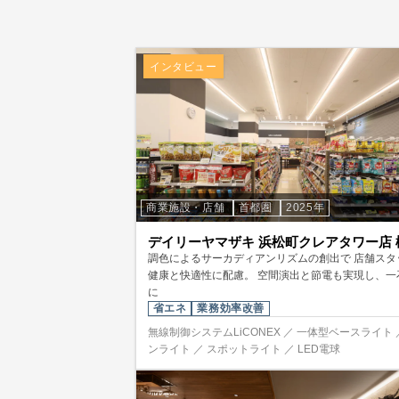
インタビュー
商業施設・店舗
首都圏
2025年
デイリーヤマザキ 浜松町クレアタワー店 
調色によるサーカディアンリズムの創出で 店舗スタ
健康と快適性に配慮。 空間演出と節電も実現し、一
に
省エネ
業務効率改善
無線制御システムLiCONEX ／ 一体型ベースライト 
ンライト ／ スポットライト ／ LED電球