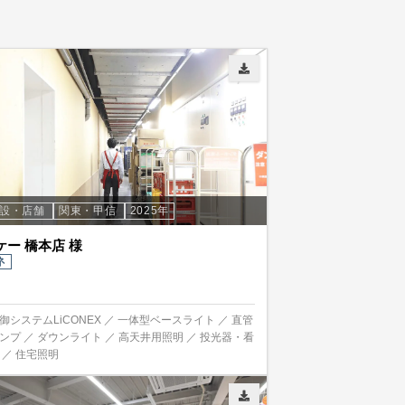
施設・店舗
関東・甲信
2025年
ケー 橋本店 様
ネ
御システムLiCONEX ／ 一体型ベースライト ／ 直管
ランプ ／ ダウンライト ／ 高天井用照明 ／ 投光器・看
 ／ 住宅照明