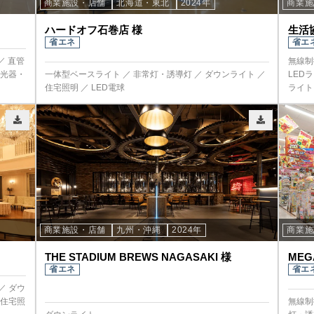
商業施設・店舗
北海道・東北
2024年
商業
ハードオフ石巻店 様
生活
省エネ
省エ
／ 直管
無線制
投光器・
一体型ベースライト ／ 非常灯・誘導灯 ／ ダウンライト ／
LED
住宅照明 ／ LED電球
ライト
商業施設・店舗
九州・沖縄
2024年
商業
THE STADIUM BREWS NAGASAKI 様
ME
省エネ
省エ
／ ダウ
 住宅照
無線制