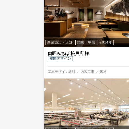
商業施設・店舗
関東・甲信
2024年
肉匠みちば 松戸店 様
空間デザイン
基本デザイン設計 ／ 内装工事 ／ 床材