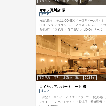
商業施設・店舗
関東・甲信
2024年
オギノ貢川店 様
省エネ
無線制御システムLiCONEX ／ 一体型ベースライト 
LEDランプ ／ ダウンライト ／ スポットライト ／ 
看板照明 ／ 防犯灯 ／ 住宅照明 ／ LIDIOシリーズ
商業施設・店舗
北海道・東北
2024年
ロイヤルアルバートコート 様
省エネ
一体型ベースライト ／ 直管LEDランプ ／ 間接照明 
ンライト ／ スポットライト ／ 投光器・看板照明 ／