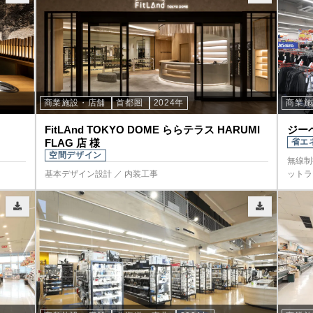
商業施設・店舗
首都圏
2024年
商業
FitLAnd TOKYO DOME ららテラス HARUMI
ジー
FLAG 店 様
省エ
空間デザイン
無線制
基本デザイン設計 ／ 内装工事
ットラ