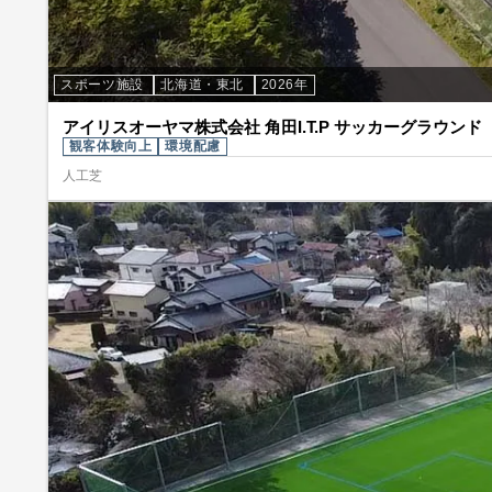
スポーツ施設
北海道・東北
2026年
アイリスオーヤマ株式会社 角田I.T.P サッカーグラウンド
観客体験向上
環境配慮
人工芝