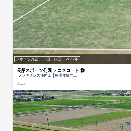
スポーツ施設
中国・四国
2024年
長船スポーツ公園 テニスコート 様
メンテナンス性向上
観客体験向上
人工芝