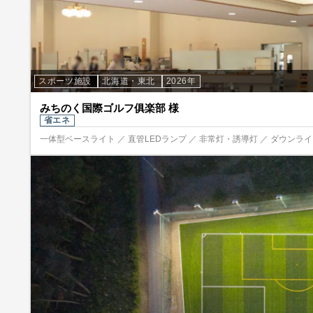
スポーツ施設
北海道・東北
2026年
みちのく国際ゴルフ俱楽部 様
省エネ
一体型ベースライト ／ 直管LEDランプ ／ 非常灯・誘導灯 ／ ダウンライト