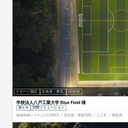
スポーツ施設
北海道・東北
2026年
学校法人八戸工業大学 Blue Field 様
省エネ
空間ソリューション
無線制御システムLiCONEX ／ 投光器・看板照明 ／ 人工芝 ／ 観覧席