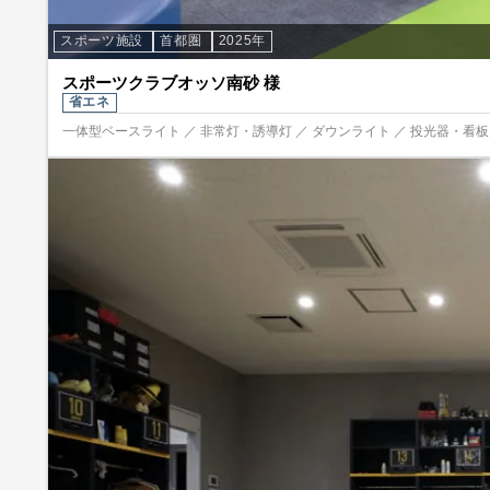
スポーツ施設
首都圏
2025年
スポーツクラブオッソ南砂 様
省エネ
一体型ベースライト ／ 非常灯・誘導灯 ／ ダウンライト ／ 投光器・看板照