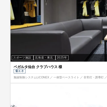
スポーツ施設
北海道・東北
2025年
ベガルタ仙台 クラブハウス 様
省エネ
無線制御システムLiCONEX ／ 一体型ベースライト ／ 非常灯・誘導灯 ／