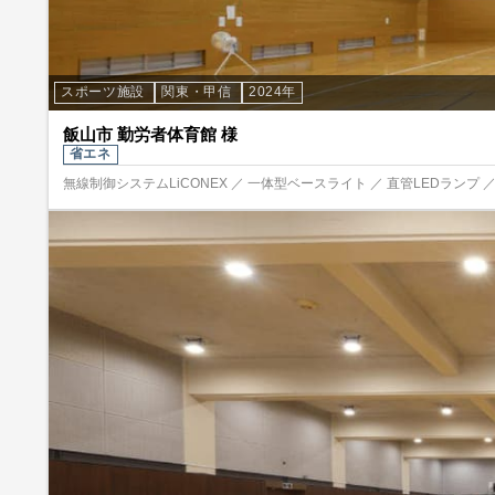
スポーツ施設
関東・甲信
2024年
飯山市 勤労者体育館 様
省エネ
無線制御システムLiCONEX ／ 一体型ベースライト ／ 直管LEDランプ ／