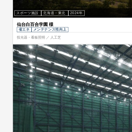
スポーツ施設
北海道・東北
2024年
仙台白百合学園 様
省エネ
メンテナンス性向上
投光器・看板照明 ／ 人工芝