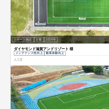
スポーツ施設
近畿
2024年
ダイヤモンド滋賀アンドリゾート 様
メンテナンス性向上
観客体験向上
人工芝