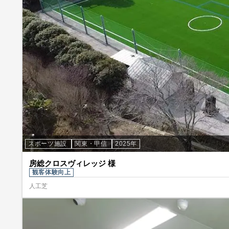
スポーツ施設
関東・甲信
2025年
房総クロスヴィレッジ 様
観客体験向上
人工芝