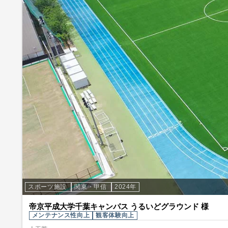
スポーツ施設
関東・甲信
2024年
帝京平成大学千葉キャンパス うるいどグラウンド 様
メンテナンス性向上
観客体験向上