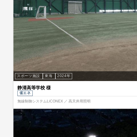
スポーツ施設
東海
2024年
静清高等学校 様
省エネ
無線制御システムLiCONEX ／ 高天井用照明