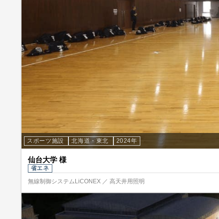
スポーツ施設
北海道・東北
2024年
仙台大学 様
省エネ
無線制御システムLiCONEX ／ 高天井用照明