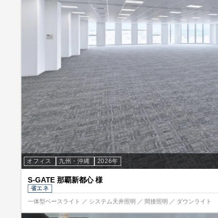
オフィス
九州・沖縄
2026年
S-GATE 那覇新都心 様
省エネ
一体型ベースライト ／ システム天井照明 ／ 間接照明 ／ ダウンライト