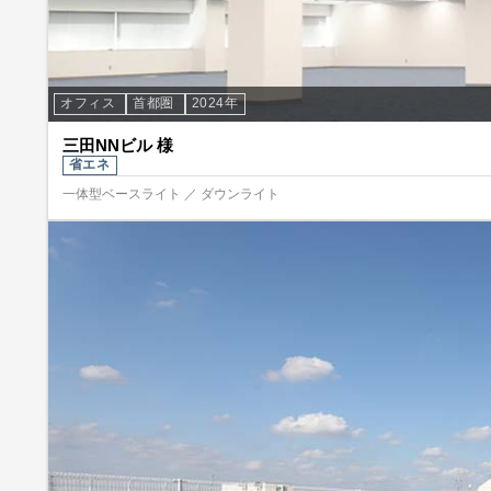
オフィス
首都圏
2024年
三田NNビル 様
省エネ
一体型ベースライト ／ ダウンライト