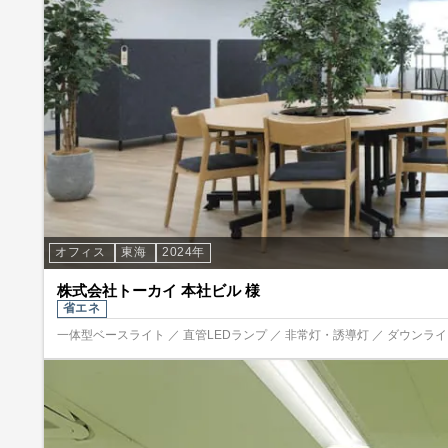
オフィス
東海
2024年
株式会社トーカイ 本社ビル 様
省エネ
一体型ベースライト ／ 直管LEDランプ ／ 非常灯・誘導灯 ／ ダウンライト