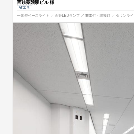
西鉄薬院駅ビル 様
省エネ
一体型ベースライト ／ 直管LEDランプ ／ 非常灯・誘導灯 ／ ダウンライト