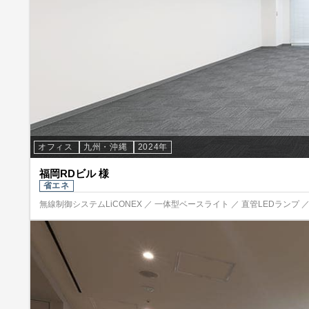
オフィス
九州・沖縄
2024年
福岡RDビル 様
省エネ
無線制御システムLiCONEX ／ 一体型ベースライト ／ 直管LEDランプ ／