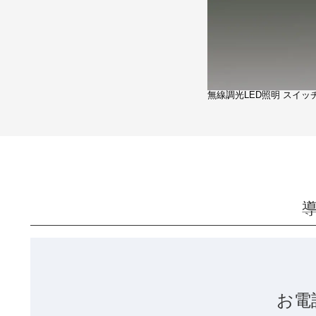
無線調光LED照明 スイッ
お電