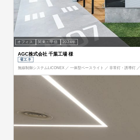
オフィス
関東・甲信
2024年
AGC株式会社 千葉工場 様
省エネ
無線制御システムLiCONEX ／ 一体型ベースライト ／ 非常灯・誘導灯 ／ 