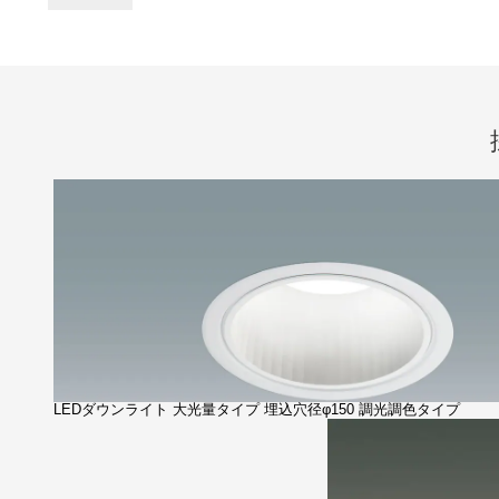
LEDダウンライト 大光量タイプ 埋込穴径φ150 調光調色タイプ