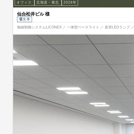
オフィス
北海道・東北
2024年
仙台松井ビル 様
省エネ
無線制御システムLiCONEX ／ 一体型ベースライト ／ 直管LEDランプ 