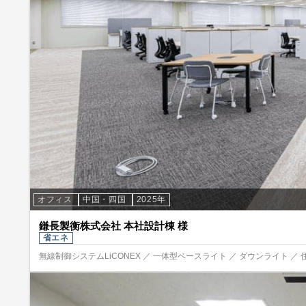
オフィス
中国・四国
2025年
鎌長製衡株式会社 本社設計棟 様
省エネ
無線制御システムLiCONEX ／ 一体型ベースライト ／ ダウンライト ／ 住