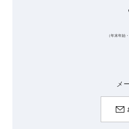
（年末年始
メ