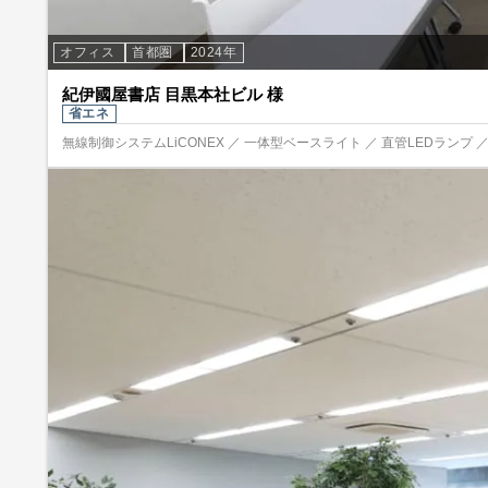
オフィス
首都圏
2024年
紀伊國屋書店 目黒本社ビル 様
省エネ
無線制御システムLiCONEX ／ 一体型ベースライト ／ 直管LEDランプ ／