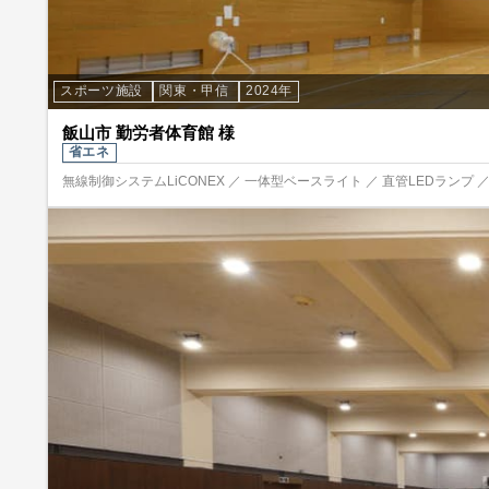
スポーツ施設
関東・甲信
2024年
飯山市 勤労者体育館 様
省エネ
無線制御システムLiCONEX ／ 一体型ベースライト ／ 直管LEDランプ ／