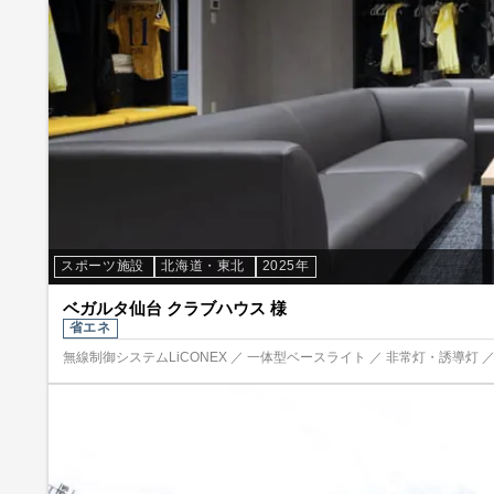
スポーツ施設
北海道・東北
2025年
ベガルタ仙台 クラブハウス 様
省エネ
無線制御システムLiCONEX ／ 一体型ベースライト ／ 非常灯・誘導灯 ／