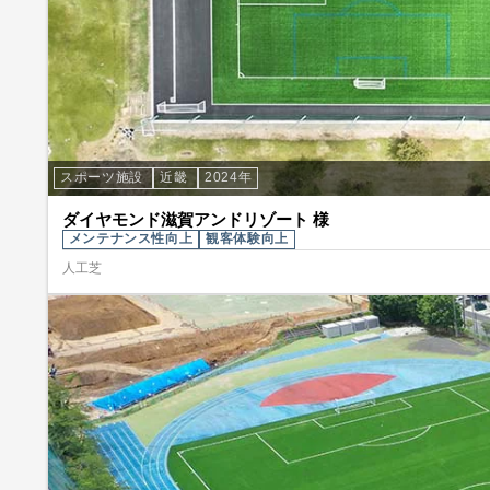
スポーツ施設
近畿
2024年
ダイヤモンド滋賀アンドリゾート 様
メンテナンス性向上
観客体験向上
人工芝