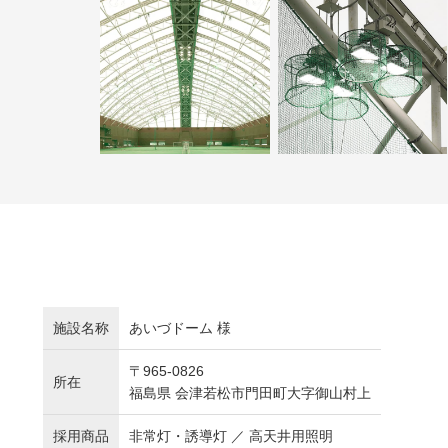
施設名称
あいづドーム 様
〒965-0826
所在
福島県 会津若松市門田町大字御山村上
採用商品
非常灯・誘導灯 ／ 高天井用照明