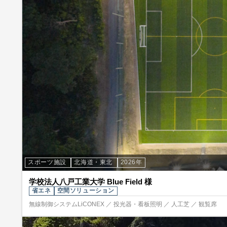
スポーツ施設
北海道・東北
2026年
学校法人八戸工業大学 Blue Field 様
省エネ
空間ソリューション
無線制御システムLiCONEX ／ 投光器・看板照明 ／ 人工芝 ／ 観覧席