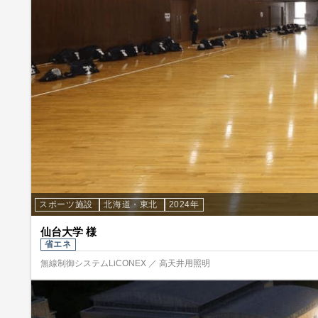
スポーツ施設
北海道・東北
2024年
仙台大学 様
省エネ
無線制御システムLiCONEX ／ 高天井用照明