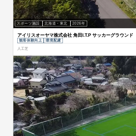
スポーツ施設
北海道・東北
2026年
アイリスオーヤマ株式会社 角田I.T.P サッカーグラウンド
観客体験向上
環境配慮
人工芝