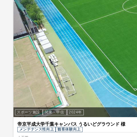
スポーツ施設
関東・甲信
2024年
帝京平成大学千葉キャンパス うるいどグラウンド 様
メンテナンス性向上
観客体験向上