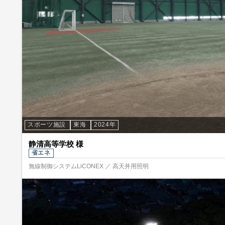
スポーツ施設
東海
2024年
静清高等学校 様
省エネ
無線制御システムLiCONEX ／ 高天井用照明