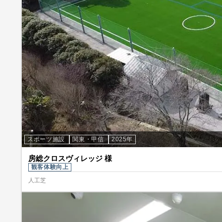
スポーツ施設
関東・甲信
2025年
房総クロスヴィレッジ 様
観客体験向上
人工芝