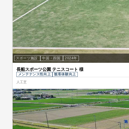
スポーツ施設
中国・四国
2024年
長船スポーツ公園 テニスコート 様
メンテナンス性向上
観客体験向上
人工芝