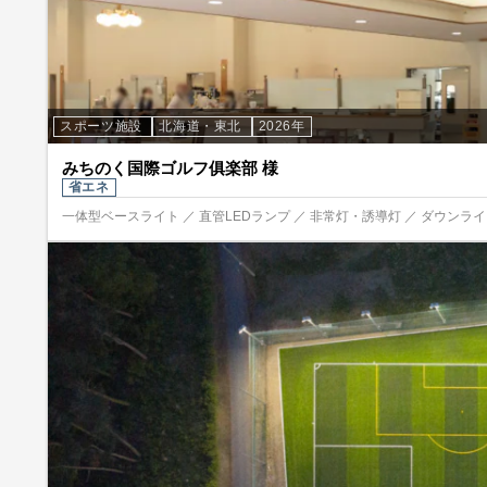
スポーツ施設
北海道・東北
2026年
みちのく国際ゴルフ俱楽部 様
省エネ
一体型ベースライト ／ 直管LEDランプ ／ 非常灯・誘導灯 ／ ダウンライト