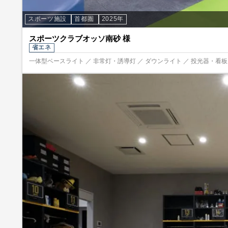
スポーツ施設
首都圏
2025年
スポーツクラブオッソ南砂 様
省エネ
一体型ベースライト ／ 非常灯・誘導灯 ／ ダウンライト ／ 投光器・看板照