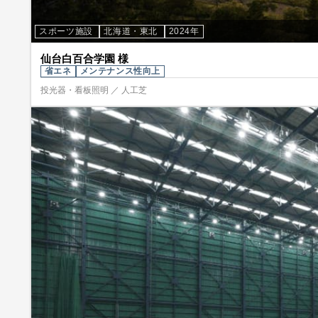
スポーツ施設
北海道・東北
2024年
仙台白百合学園 様
省エネ
メンテナンス性向上
投光器・看板照明 ／ 人工芝