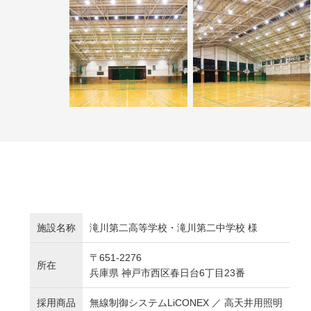
施設名称
滝川第二高等学校・滝川第二中学校 様
〒651-2276
所在
兵庫県 神戸市西区春日台6丁目23番
採用商品
無線制御システムLiCONEX ／ 高天井用照明