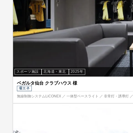
スポーツ施設
北海道・東北
2025年
ベガルタ仙台 クラブハウス 様
省エネ
無線制御システムLiCONEX ／ 一体型ベースライト ／ 非常灯・誘導灯 ／