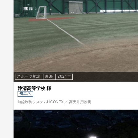
スポーツ施設
東海
2024年
静清高等学校 様
省エネ
無線制御システムLiCONEX ／ 高天井用照明