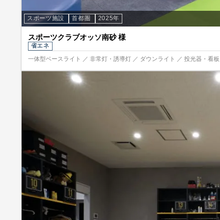
スポーツ施設
首都圏
2025年
スポーツクラブオッソ南砂 様
省エネ
一体型ベースライト ／ 非常灯・誘導灯 ／ ダウンライト ／ 投光器・看板照