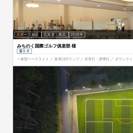
スポーツ施設
北海道・東北
2026年
みちのく国際ゴルフ俱楽部 様
省エネ
一体型ベースライト ／ 直管LEDランプ ／ 非常灯・誘導灯 ／ ダウンライト