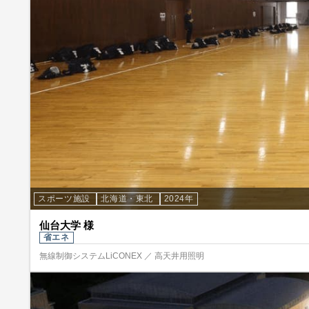
スポーツ施設
北海道・東北
2024年
仙台大学 様
省エネ
無線制御システムLiCONEX ／ 高天井用照明