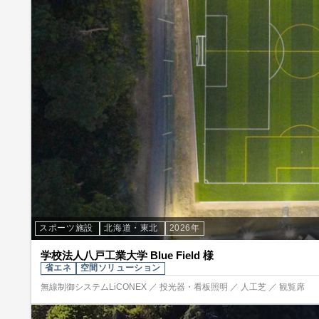
スポーツ施設
北海道・東北
2026年
学校法人八戸工業大学 Blue Field 様
省エネ
空間ソリューション
無線制御システムLiCONEX ／ 投光器・看板照明 ／ 人工芝 ／ 観覧席