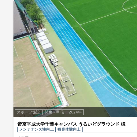
スポーツ施設
関東・甲信
2024年
帝京平成大学千葉キャンパス うるいどグラウンド 様
メンテナンス性向上
観客体験向上