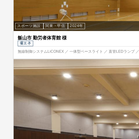
スポーツ施設
関東・甲信
2024年
飯山市 勤労者体育館 様
省エネ
無線制御システムLiCONEX ／ 一体型ベースライト ／ 直管LEDランプ ／