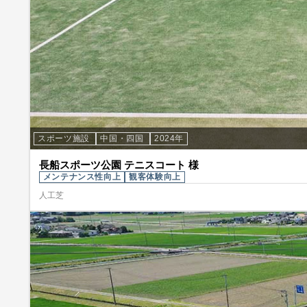
スポーツ施設
中国・四国
2024年
長船スポーツ公園 テニスコート 様
メンテナンス性向上
観客体験向上
人工芝