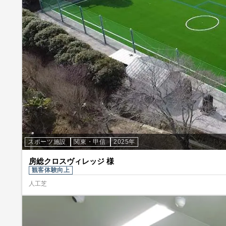
スポーツ施設
関東・甲信
2025年
房総クロスヴィレッジ 様
観客体験向上
人工芝