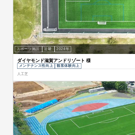
スポーツ施設
近畿
2024年
ダイヤモンド滋賀アンドリゾート 様
メンテナンス性向上
観客体験向上
人工芝