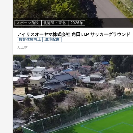
スポーツ施設
北海道・東北
2026年
アイリスオーヤマ株式会社 角田I.T.P サッカーグラウンド
観客体験向上
環境配慮
人工芝