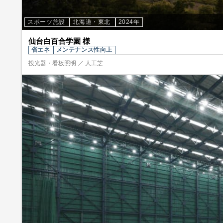
スポーツ施設
北海道・東北
2024年
仙台白百合学園 様
省エネ
メンテナンス性向上
投光器・看板照明 ／ 人工芝