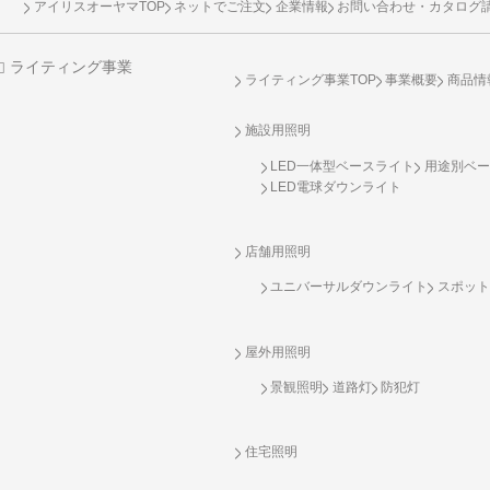
アイリスオーヤマTOP
ネットでご注文
企業情報
お問い合わせ・カタログ
ライティング事業
ライティング事業TOP
事業概要
商品情
施設用照明
LED一体型ベースライト
用途別ベー
LED電球ダウンライト
店舗用照明
ユニバーサルダウンライト
スポット
屋外用照明
景観照明
道路灯
防犯灯
住宅照明