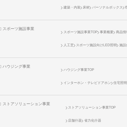
建築・内装
床材
パーソナルボックス
スポーツ施設事業
スポーツ施設事業TOP
事業概要
商品情
人工芝
スポーツ施設向け
LED照明
施設
ハウジング事業
ハウジング事業TOP
インターホン・テレビドアホン
住宅照
ストアソリューション事業
ストアソリューション事業TOP
店舗什器
省力化什器