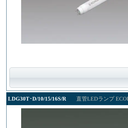
LDG30T･D/10/15/16S/R
直管LEDランプ ECOH