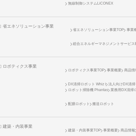
無線制御システム
LiCONEX
省エネソリューション事業
省エネソリューション事業TOP
事業
総合エネルギーマネジメントサービスENE
ロボティクス事業
ロボティクス事業TOP
事業概要
商品情
DX清掃ロボット Whiz i
法人向けDX清掃
ロボット掃除機 Phantas
業務用DX清掃ロ
配膳ロボット
搬送ロボット
建築・内装事業
建築・内装事業TOP
事業概要
商品情報