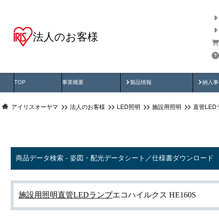
法人のお客様
商品データ検索
用途別から探す
納入
製品動画
納入
TOP
事業概要
製品情報
納入事
アイリスオーヤマ
法人のお客様
LED照明
施設用照明
直管LED
商品データ検索 - 姿図・配光データシート／仕様書ダウンロード
施設用照明
直管LEDランプ
エコハイルクス HE160S