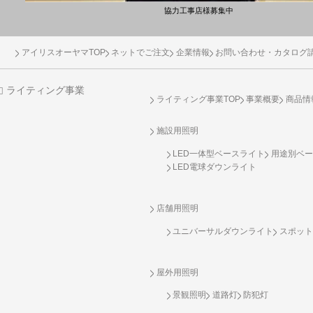
協力工事店様募集中
アイリスオーヤマTOP
ネットでご注文
企業情報
お問い合わせ・カタログ
ライティング事業
ライティング事業TOP
事業概要
商品情
施設用照明
LED一体型ベースライト
用途別ベー
LED電球ダウンライト
店舗用照明
ユニバーサルダウンライト
スポット
屋外用照明
景観照明
道路灯
防犯灯