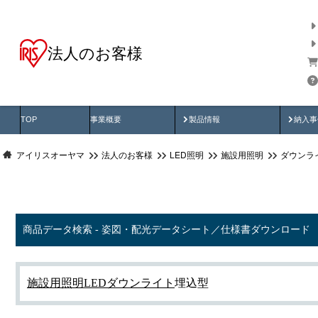
法人のお客様
商品データ検索
用途別から探す
納入
製品動画
納入
TOP
事業概要
製品情報
納入事
アイリスオーヤマ
法人のお客様
LED照明
施設用照明
ダウンラ
商品データ検索 - 姿図・配光データシート／仕様書ダウンロード
施設用照明
LEDダウンライト
埋込型