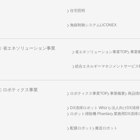
住宅照明
無線制御システム
LiCONEX
省エネソリューション事業
省エネソリューション事業TOP
事業
総合エネルギーマネジメントサービスENE
ロボティクス事業
ロボティクス事業TOP
事業概要
商品情
DX清掃ロボット Whiz i
法人向けDX清掃
ロボット掃除機 Phantas
業務用DX清掃ロ
配膳ロボット
搬送ロボット