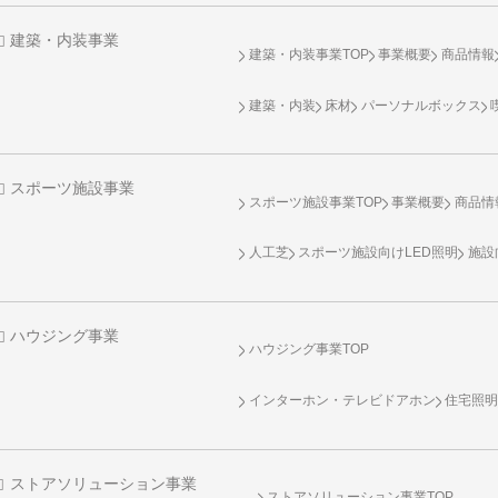
建築・内装事業
建築・内装事業TOP
事業概要
商品情報
建築・内装
床材
パーソナルボックス
スポーツ施設事業
スポーツ施設事業TOP
事業概要
商品情
人工芝
スポーツ施設向け
LED照明
施設
ハウジング事業
ハウジング事業TOP
インターホン・テレビドアホン
住宅照
ストアソリューション事業
ストアソリューション事業TOP