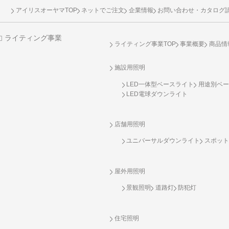
アイリスオーヤマTOP
ネットでご注文
企業情報
お問い合わせ・カタログ
ライティング事業
ライティング事業TOP
事業概要
商品情
施設用照明
LED一体型ベースライト
用途別ベー
LED電球ダウンライト
店舗用照明
ユニバーサルダウンライト
スポット
屋外用照明
景観照明
道路灯
防犯灯
住宅照明