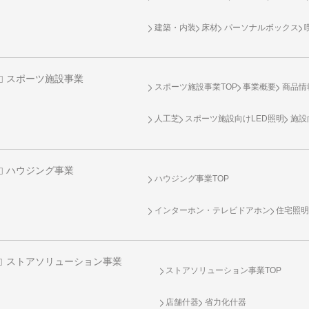
建築・内装
床材
パーソナルボックス
スポーツ施設事業
スポーツ施設事業TOP
事業概要
商品情
人工芝
スポーツ施設向け
LED照明
施設
ハウジング事業
ハウジング事業TOP
インターホン・テレビドアホン
住宅照
ストアソリューション事業
ストアソリューション事業TOP
店舗什器
省力化什器