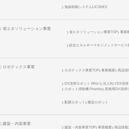
無線制御システム
LiCONEX
省エネソリューション事業
省エネソリューション事業TOP
事業
総合エネルギーマネジメントサービスENE
ロボティクス事業
ロボティクス事業TOP
事業概要
商品情
DX清掃ロボット Whiz i
法人向けDX清掃
ロボット掃除機 Phantas
業務用DX清掃ロ
配膳ロボット
搬送ロボット
建築・内装事業
建築・内装事業TOP
事業概要
商品情報