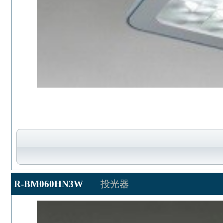
R-BM060HN3W
投光器