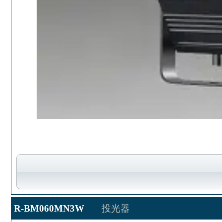
R-BM060MN3W
投光器