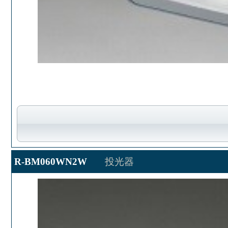
R-BM060WN2W
投光器