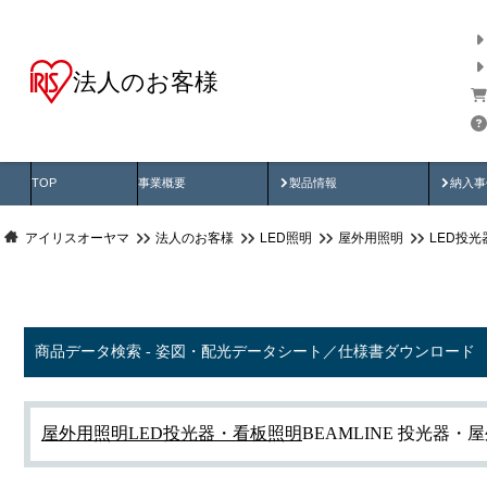
法人のお客様
商品データ検索
用途別から探す
納入
製品動画
納入
TOP
事業概要
製品情報
納入事
アイリスオーヤマ
法人のお客様
LED照明
屋外用照明
LED投
商品データ検索 - 姿図・配光データシート／仕様書ダウンロード
屋外用照明
LED投光器・看板照明
BEAMLINE 投光器・