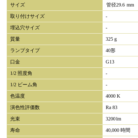
サイズ
管径
29.6
mm
取り付けサイズ
-
埋込穴サイズ
-
質量
325 g
ランプタイプ
40形
口金
G13
1/2 照度角
-
1/2 ビーム角
-
色温度
4000 K
演色性評価数
Ra 83
光束
3200
lm
寿命
40,000 時間