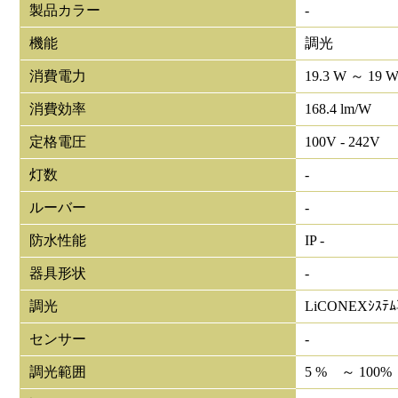
製品カラー
-
機能
調光
消費電力
19.3 W ～ 19 
消費効率
168.4 lm/W
定格電圧
100V - 242V
灯数
-
ルーバー
-
防水性能
IP -
器具形状
-
調光
LiCONEXｼｽﾃ
センサー
-
調光範囲
5 % ～ 100%