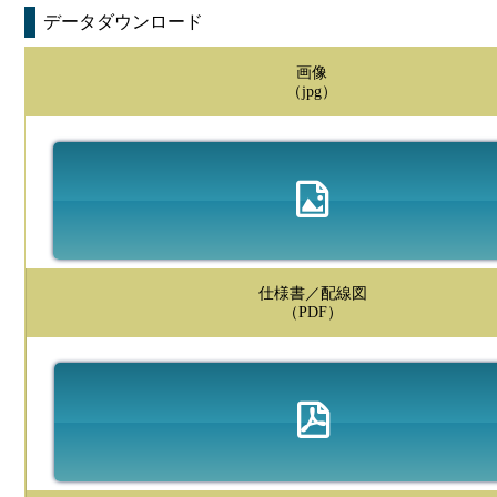
データダウンロード
画像
（jpg）
仕様書／配線図
（PDF）