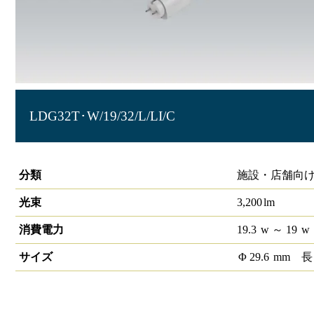
LDG32T･W/19/32/L/LI/C
直管ランプ JlmA301対応 3300lm 40形
分類
施設・店舗向け
光束
3,200
lm
消費電力
19.3
w
～ 19
w
サイズ
Φ
29.6
mm
長