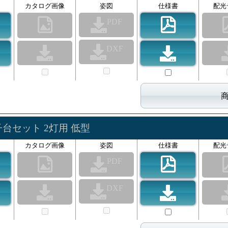
カタログ画像
姿図
仕様書
配光
PDF
DXF
子台セット 2灯用 低型
カタログ画像
姿図
仕様書
配光
PDF
DXF