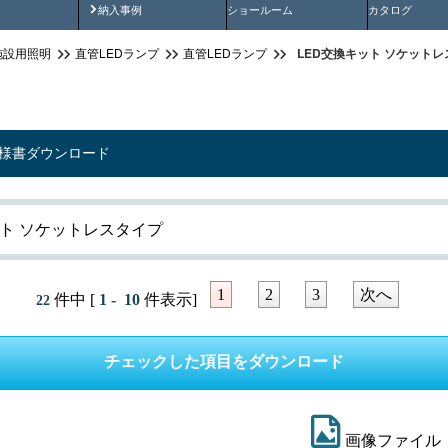
画
納入事例動画
納入事例
ショールーム
カタログ
LED交換キット ソケットレ
施設用照明
直管LEDランプ
直管LEDランプ
仕様書ダウンロード
ット ソケットレスタイプ
1
2
3
次へ
件中 [
1 - 10
件表示]
22
画像ファイル