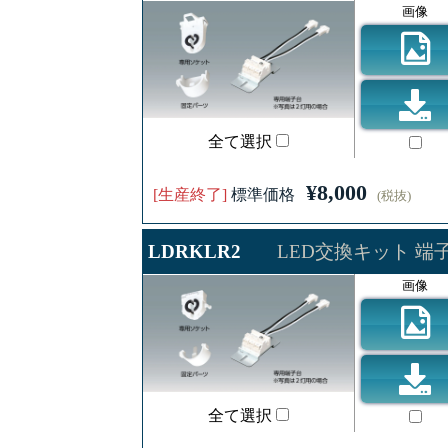
画像
全て選択
¥8,000
[生産終了]
標準価格
(税抜)
LDRKLR2
LED交換キット 端
画像
全て選択