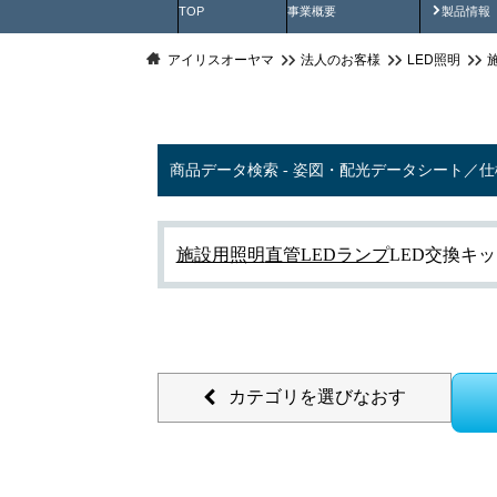
製品動
TOP
事業概要
製品情報
アイリスオーヤマ
法人のお客様
LED照明
商品データ検索 - 姿図・配光データシート／
施設用照明
直管LEDランプ
LED交換キ
カテゴリを選びなおす