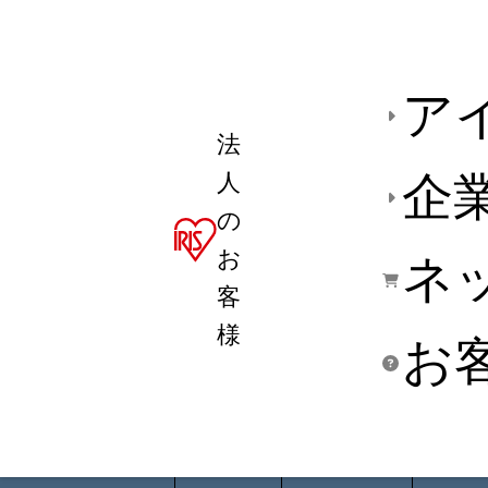
ア
法
人
企
の
お
ネ
客
様
お
商品デ
用途別