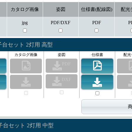
カタログ画像
姿図
仕様書(配線図)
配光
jpg
PDF/DXF
PDF
P
子台セット 2灯用 高型
カタログ画像
姿図
仕様書
配光
PDF
DXF
子台セット 2灯用 中型