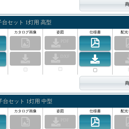
子台セット 1灯用 高型
カタログ画像
姿図
仕様書
配光
PDF
DXF
子台セット 1灯用 中型
カタログ画像
姿図
仕様書
配光
PDF