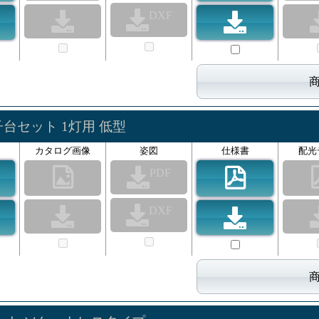
DXF
子台セット 1灯用 低型
カタログ画像
姿図
仕様書
配光
PDF
DXF