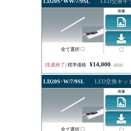
LD20S･WW/7/9SL
LED交換キ
画像
全て選択
¥14,000
[生産終了]
標準価格
(税抜)
LD20S･W/7/9SL
LED交換キッ
画像
全て選択