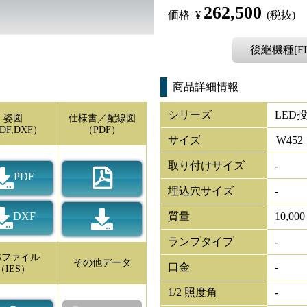
262,500
価格
¥
(税抜)
後継機種[FL5
商品詳細情報
シリーズ
LED投
姿図
仕様書／配線図
DF,DXF）
（PDF）
サイズ
W
452
取り付けサイズ
-
PDF
埋込穴サイズ
-
DXF
質量
10,000
ランプタイプ
-
ESファイル
その他データ
口金
-
（IES）
1/2 照度角
-