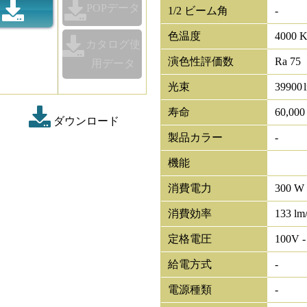
POPデータ
1/2 ビーム角
-
色温度
4000 
カタログ使
演色性評価数
Ra 75
用データ
光束
39900
寿命
60,00
ダウンロード
製品カラー
-
機能
消費電力
300 W
消費効率
133 lm
定格電圧
100V -
給電方式
-
電源種類
-