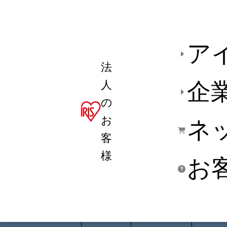
ア
法
人
企
の
お
ネ
客
様
お
商品デ
用途別