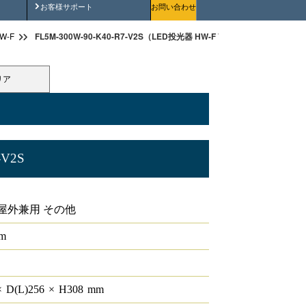
安全にご使用いただくために
お客様サポート
お問い合わせ
FL5M-300W-90-K40-R7-V2S（LED投光器 HW-F V2 ）
W-F
リア
-V2S
V2
屋外兼用 その他
lm
×
D(L)
256
×
H
308
mm