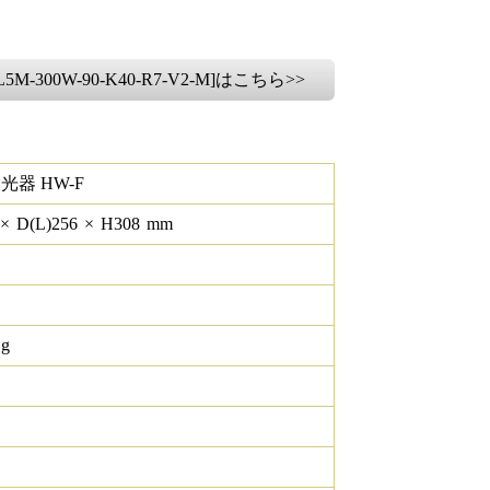
M-300W-90-K40-R7-V2-M]はこちら>>
光器 HW-F
×
D(L)
256
×
H
308
mm
 g