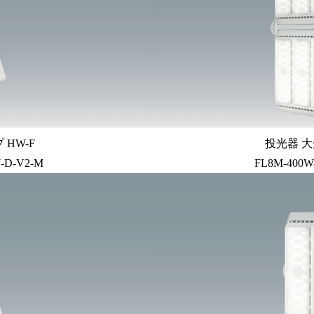
HW-F
投光器 大
7-D-V2-M
FL8M-400W