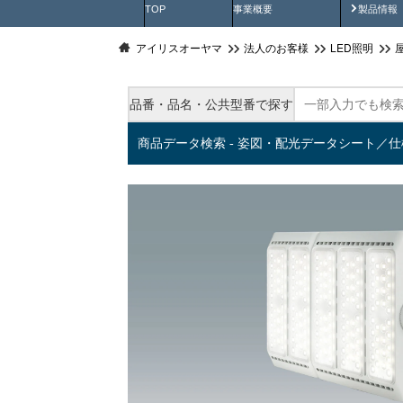
製品動
TOP
事業概要
製品情報
アイリスオーヤマ
法人のお客様
LED照明
品番・品名・公共型番で探す
商品データ検索 - 姿図・配光データシート／