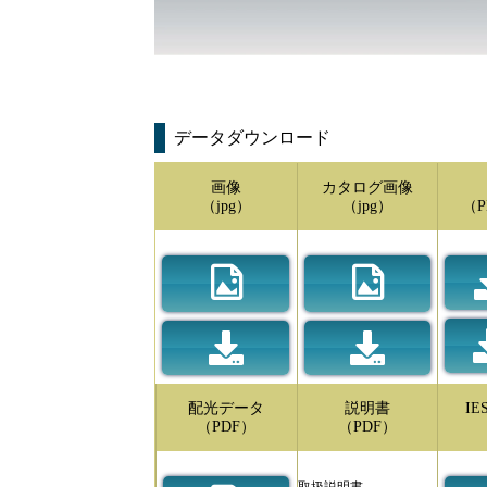
データダウンロード
画像
カタログ画像
（jpg）
（jpg）
（P
配光データ
説明書
I
（PDF）
（PDF）
取扱説明書