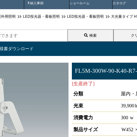
画
納入事例動画
納入事例
ショールーム
カタログ
屋外用照明
LED投光器・看板照明
LED投光器・看板照明
大光量タイプ H
検索
ク
仕様書ダウンロード
FL5M-300W-90-K40-R7
[生産終了]
LED投光器 HW-F 
分類
屋内・
光束
39,900
消費電力
300
w
製品サイズ
W
452