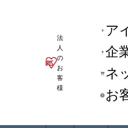
ア
法
人
企
の
お
ネ
客
様
お
商品デ
用途別