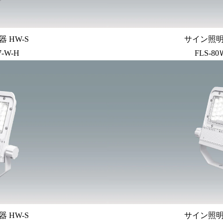
 HW-S
サイン照明 
7-W-H
FLS-80
 HW-S
サイン照明 