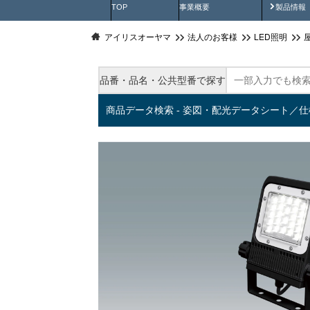
製品動
TOP
事業概要
製品情報
アイリスオーヤマ
法人のお客様
LED照明
品番・品名・公共型番で探す
商品データ検索 - 姿図・配光データシート／