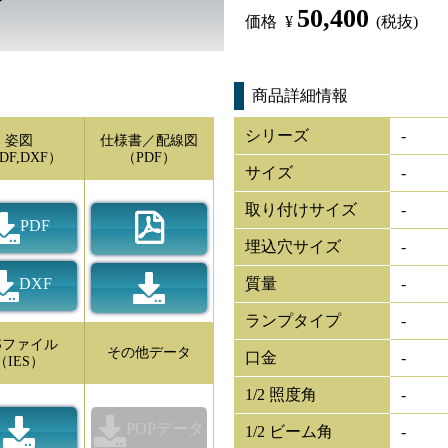
50,400
価格
¥
(税抜)
商品詳細情報
シリーズ
-
姿図
仕様書／配線図
DF,DXF）
（PDF）
サイズ
-
取り付けサイズ
-
PDF
埋込穴サイズ
-
DXF
質量
-
ランプタイプ
-
ESファイル
その他データ
口金
-
（IES）
1/2 照度角
-
POPデータ
1/2 ビーム角
-