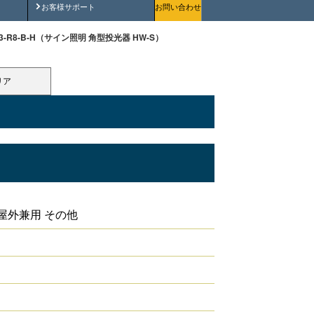
安全にご使用いただくために
お客様サポート
お問い合わせ
-K3-R8-B-H（サイン照明 角型投光器 HW-S）
リア
屋外兼用 その他