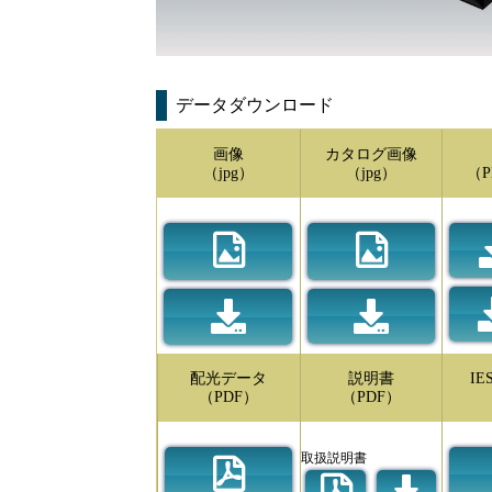
データダウンロード
画像
カタログ画像
（jpg）
（jpg）
（P
配光データ
説明書
I
（PDF）
（PDF）
取扱説明書