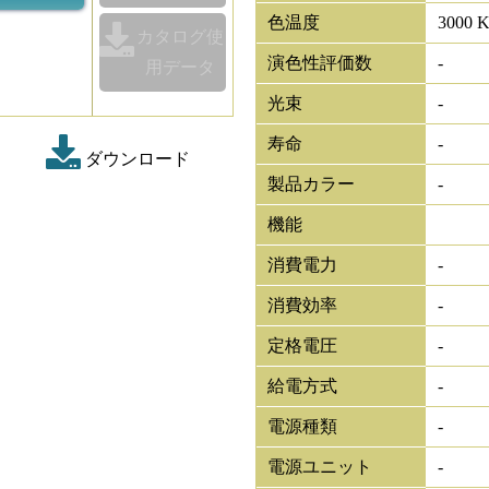
色温度
3000 
カタログ使
演色性評価数
-
用データ
光束
-
寿命
-
ダウンロード
製品カラー
-
機能
消費電力
-
消費効率
-
定格電圧
-
給電方式
-
電源種類
-
電源ユニット
-