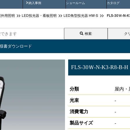
画
納入事例動画
納入事例
ショールーム
カタログ
FLS-30Ｗ-N
屋外用照明
LED投光器・看板照明
LED角型投光器 HW-S
検索
ク
仕様書ダウンロード
FLS-30Ｗ-N-K3-R8-B-H
サイン照明 角型投光器 HW-S
分類
屋内・
光束
-
消費電力
-
製品サイズ
-