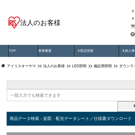
法人のお客様
商品データ検索
用途別から探す
納入
製品動画
納入
TOP
事業概要
製品情報
納入事
アイリスオーヤマ
法人のお客様
LED照明
施設用照明
ダウンラ
商品データ検索 - 姿図・配光データシート／仕様書ダウンロード