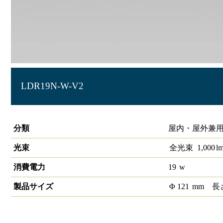
LDR19N-W-V2
[生産終了]LEDﾗﾝﾌﾟ ﾋﾞｰﾑﾗﾝﾌﾟﾀｲﾌﾟ 昼白色相当
分類
屋内・屋外兼用
光束
全光束
1,000
l
消費電力
19
w
製品サイズ
Φ
121
mm
長