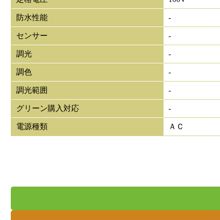
防水性能
-
センサー
-
調光
-
調色
-
調光範囲
-
グリーン購入対応
-
電源種類
ＡＣ