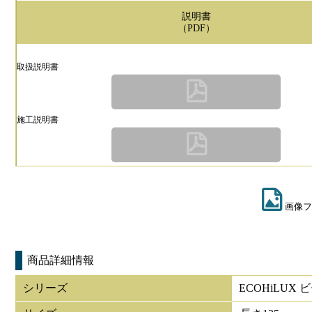
説明書
（PDF）
取扱説明書
施工説明書
画像フ
商品詳細情報
シリーズ
ECOHiLUX