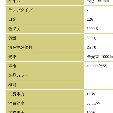
サイズ
長さ
135
mm
ランプタイプ
-
口金
E26
色温度
5000 K
質量
590 g
演色性評価数
Ra 70
光束
全光束
1000
l
寿命
40,000 時間
製品カラー
-
機能
消費電力
19 W
消費効率
53 lm/W
定格電圧
100V