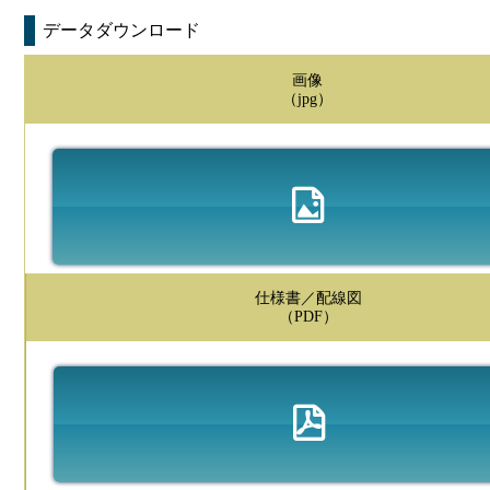
データダウンロード
画像
（jpg）
仕様書／配線図
（PDF）