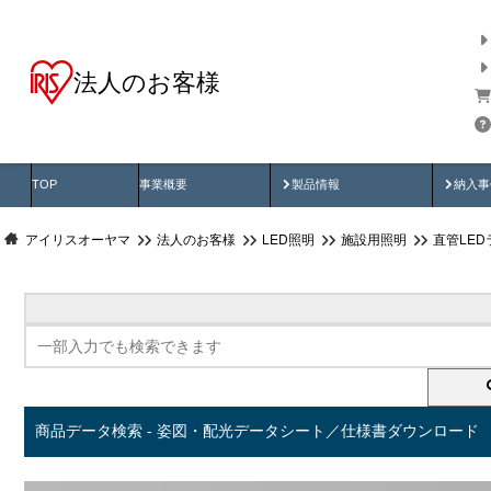
法人のお客様
商品データ検索
用途別から探す
納入
製品動画
納入
TOP
事業概要
製品情報
納入事
アイリスオーヤマ
法人のお客様
LED照明
施設用照明
直管LED
商品データ検索 - 姿図・配光データシート／仕様書ダウンロード