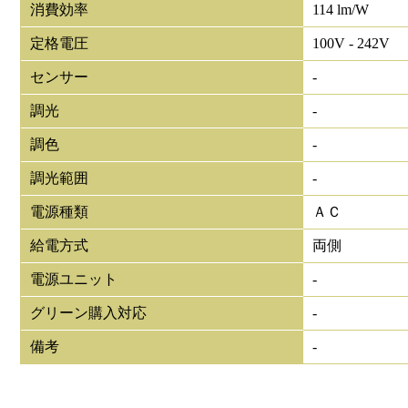
消費効率
114 lm/W
定格電圧
100V - 242V
センサー
-
調光
-
調色
-
調光範囲
-
電源種類
ＡＣ
給電方式
両側
電源ユニット
-
グリーン購入対応
-
備考
-