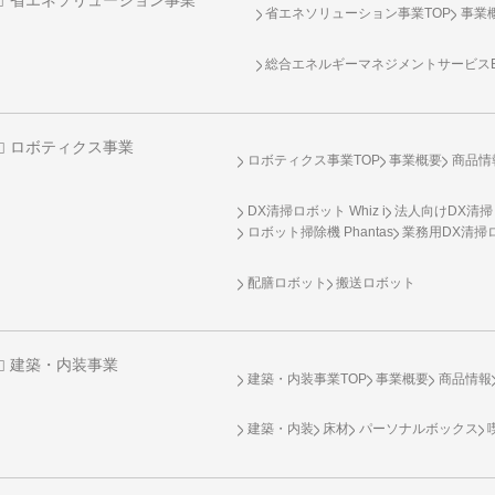
省エネソリューション事業
省エネソリューション事業TOP
事業
総合エネルギーマネジメントサービスENE
ロボティクス事業
ロボティクス事業TOP
事業概要
商品情
DX清掃ロボット Whiz i
法人向けDX清掃
ロボット掃除機 Phantas
業務用DX清掃ロ
配膳ロボット
搬送ロボット
建築・内装事業
建築・内装事業TOP
事業概要
商品情報
建築・内装
床材
パーソナルボックス