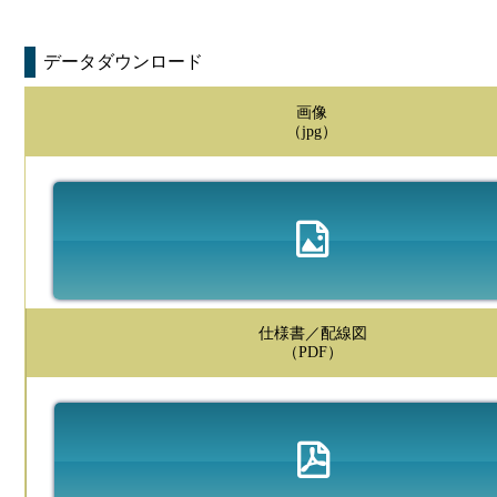
データダウンロード
画像
（jpg）
仕様書／配線図
（PDF）