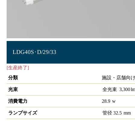
LDG40S･D/29/33
[生産終了]
直管LEDランプ ECOHiLUX HEⅡ
分類
施設・店舗向け
光束
全光束
3,300
l
消費電力
28.9
w
ランプサイズ
管径
32.5
mm