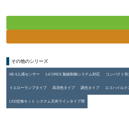
その他のシリーズ
HE-S人感センサー
LiCONEX 無線制御システム対応
コンパクト蛍
イエローランプタイプ
高演色タイプ
調光タイプ
エコハイルクス 
LED交換キット システム天井ラインタイプ用