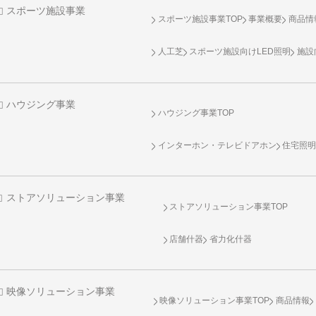
スポーツ施設事業
スポーツ施設事業TOP
事業概要
商品情
人工芝
スポーツ施設向け
LED照明
施設
ハウジング事業
ハウジング事業TOP
インターホン・テレビドアホン
住宅照
ストアソリューション事業
ストアソリューション事業TOP
店舗什器
省力化什器
映像ソリューション事業
映像ソリューション事業TOP
商品情報