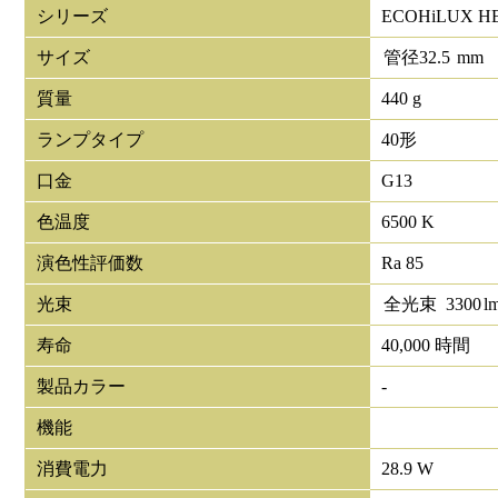
シリーズ
ECOHiLUX H
サイズ
管径
32.5
mm
質量
440 g
ランプタイプ
40形
口金
G13
色温度
6500 K
演色性評価数
Ra 85
光束
全光束
3300
l
寿命
40,000 時間
製品カラー
-
機能
消費電力
28.9 W