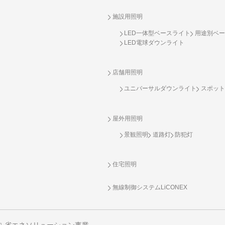
施設用照明
LED一体型ベースライト
用途別ベー
LED電球ダウンライト
店舗用照明
ユニバーサルダウンライト
スポット
屋外用照明
景観照明
道路灯
防犯灯
住宅照明
無線制御システム
LiCONEX