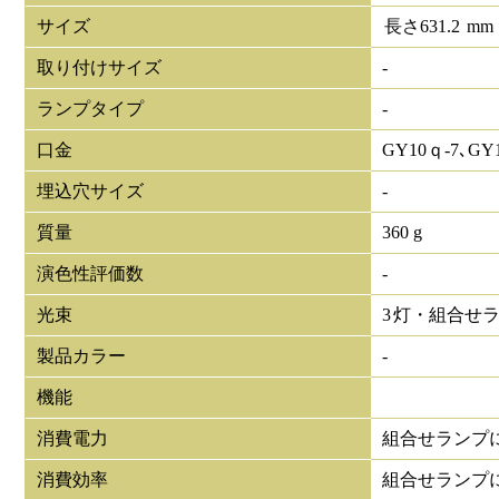
サイズ
長さ
631.2
mm
取り付けサイズ
-
ランプタイプ
-
口金
GY10ｑ-7､GY
埋込穴サイズ
-
質量
360 g
演色性評価数
-
光束
3
灯・組合せ
製品カラー
-
機能
消費電力
組合せランプ
消費効率
組合せランプ