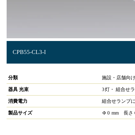
CPB55-CL3-I
コンパクト蛍光灯LED代替器具55形3灯 【電源ランプ内蔵
分類
施設・店舗向け
器具 光束
3
灯・
組合せラ
消費電力
組合せランプ
製品サイズ
Φ
0
mm
長さ