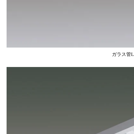
ガラス管L