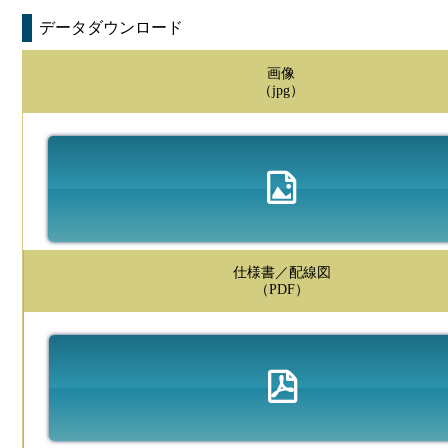
データダウンロード
画像
（jpg）
仕様書／配線図
（PDF）