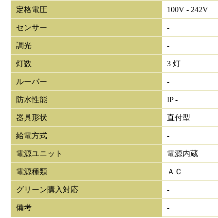
定格電圧
100V - 242V
センサー
-
調光
-
灯数
3 灯
ルーバー
-
防水性能
IP -
器具形状
直付型
給電方式
-
電源ユニット
電源内蔵
電源種類
ＡＣ
グリーン購入対応
-
備考
-