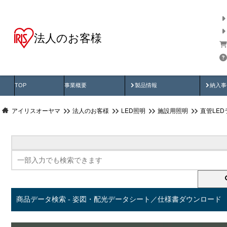
法人のお客様
商品データ検索
用途別から探す
納入
製品動画
納入
TOP
事業概要
製品情報
納入事
アイリスオーヤマ
法人のお客様
LED照明
施設用照明
直管LED
商品データ検索 - 姿図・配光データシート／仕様書ダウンロード