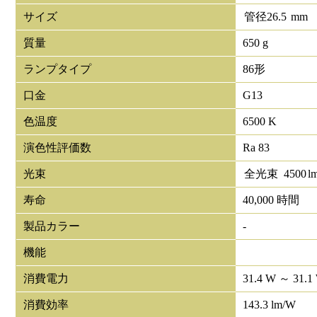
サイズ
管径
26.5
mm
質量
650 g
ランプタイプ
86形
口金
G13
色温度
6500 K
演色性評価数
Ra 83
光束
全光束
4500
l
寿命
40,000 時間
製品カラー
-
機能
消費電力
31.4 W ～ 31.1
消費効率
143.3 lm/W