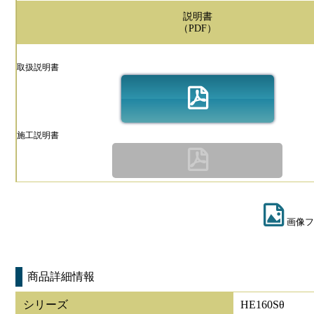
説明書
（PDF）
取扱説明書
施工説明書
画像フ
商品詳細情報
シリーズ
HE160Sθ