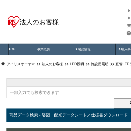
法人のお客様
商品データ検索
用途別から探す
納入
製品動画
納入
TOP
事業概要
製品情報
納入事
アイリスオーヤマ
法人のお客様
LED照明
施設用照明
直管LED
商品データ検索 - 姿図・配光データシート／仕様書ダウンロード