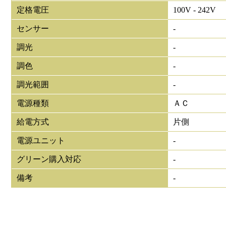
定格電圧
100V - 242V
センサー
-
調光
-
調色
-
調光範囲
-
電源種類
ＡＣ
給電方式
片側
電源ユニット
-
グリーン購入対応
-
備考
-