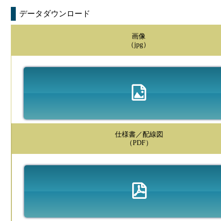
データダウンロード
画像
（jpg）
仕様書／配線図
（PDF）