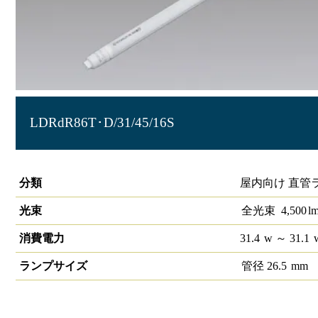
LDRdR86T･D/31/45/16S
直管LEDランプ ECOHILUX HE160S (片側給電)
分類
屋内向け 直管
光束
全光束
4,500
l
消費電力
31.4
w
～ 31.1
ランプサイズ
管径
26.5
mm