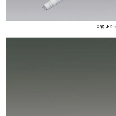
直管LEDラン