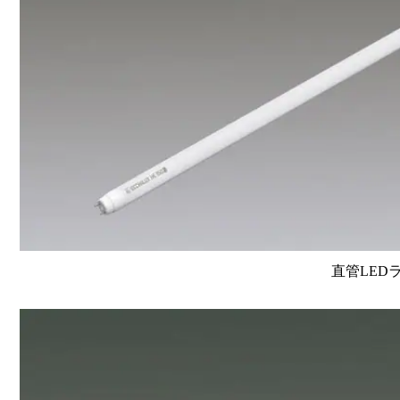
直管LEDラン