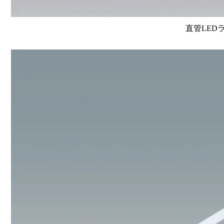
直管LEDラン