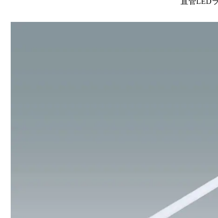
直管LEDラン