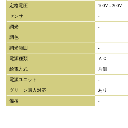
定格電圧
100V - 200V
センサー
-
調光
-
調色
-
調光範囲
-
電源種類
ＡＣ
給電方式
片側
電源ユニット
-
グリーン購入対応
あり
備考
-