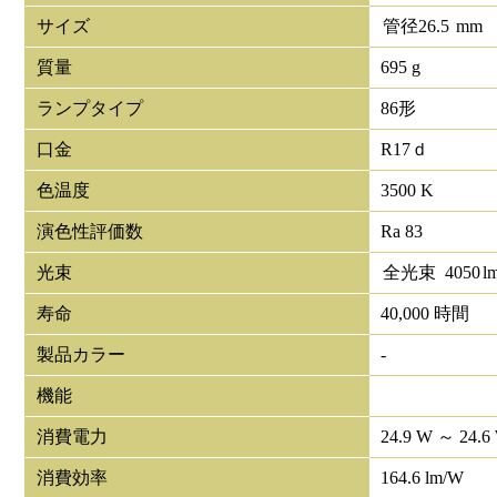
サイズ
管径
26.5
mm
質量
695 g
ランプタイプ
86形
口金
R17ｄ
色温度
3500 K
演色性評価数
Ra 83
光束
全光束
4050
l
寿命
40,000 時間
製品カラー
-
機能
消費電力
24.9 W ～ 24.6
消費効率
164.6 lm/W