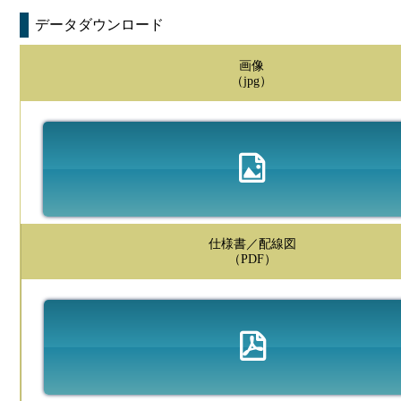
データダウンロード
画像
（jpg）
仕様書／配線図
（PDF）