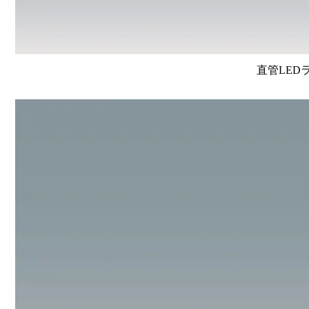
直管LEDラン