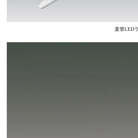
直管LEDラン