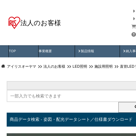
法人のお客様
商品データ検索
用途別から探す
納入
製品動画
納入
TOP
事業概要
製品情報
納入事
アイリスオーヤマ
法人のお客様
LED照明
施設用照明
直管LED
商品データ検索 - 姿図・配光データシート／仕様書ダウンロード