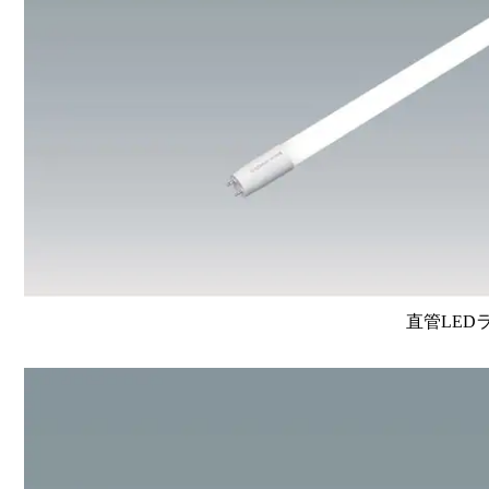
直管LEDラン