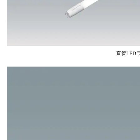
直管LEDラン