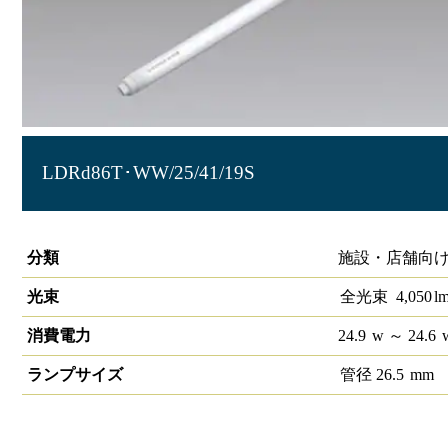
LDRd86T･WW/25/41/19S
直管LEDランプ ECOHiLUX HE190S (片側給電)
分類
施設・店舗向け
光束
全光束
4,050
l
消費電力
24.9
w
～ 24.6
ランプサイズ
管径
26.5
mm