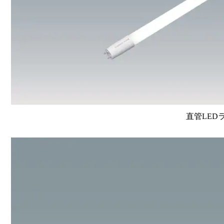
直管LEDラン