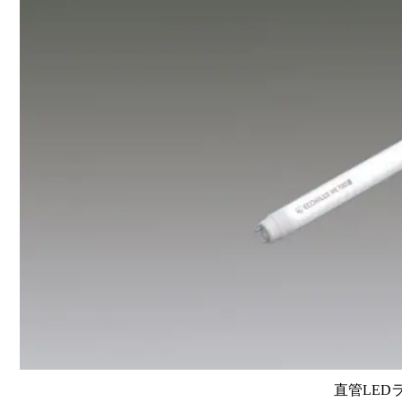
直管LEDラン