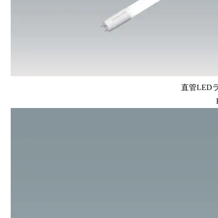
直管LEDラン