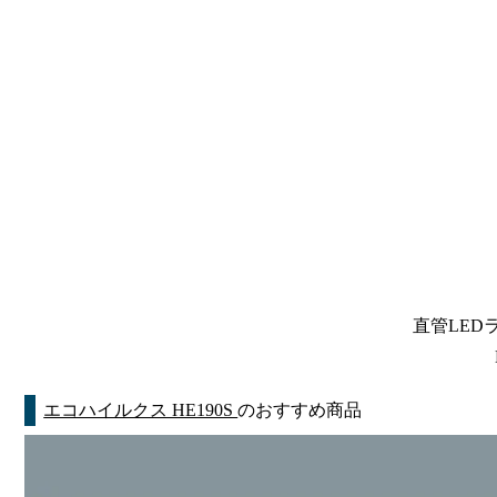
直管LEDラン
エコハイルクス HE190S
のおすすめ商品