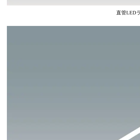
直管LEDラン