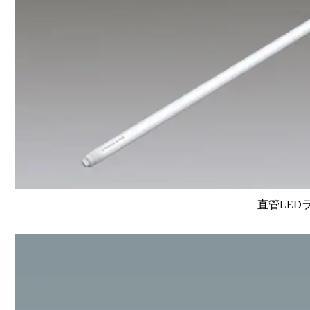
直管LEDラン