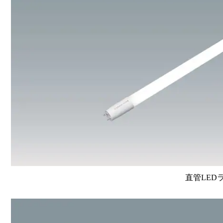
直管LEDラン