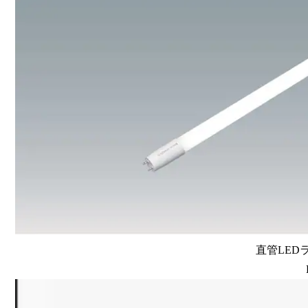
直管LEDラン