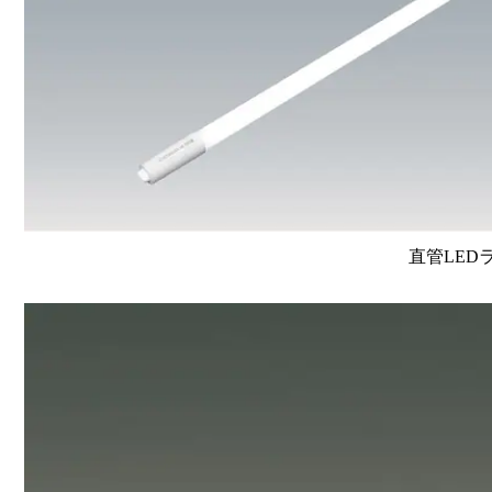
直管LEDラン