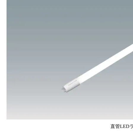
直管LEDラン