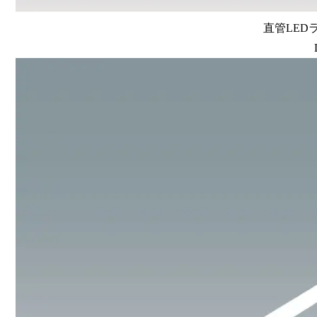
直管LEDラン