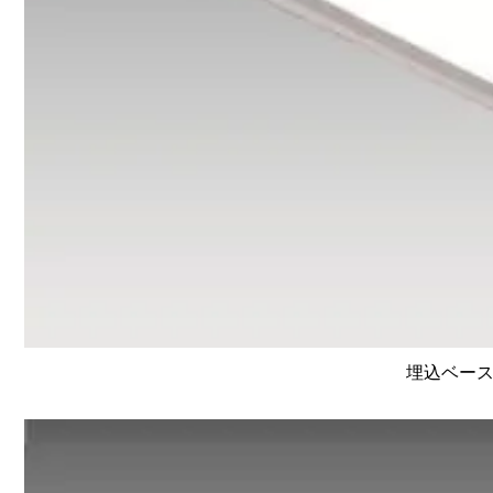
埋込ベース照