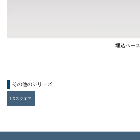
埋込ベース照
その他のシリーズ
LXスクエア