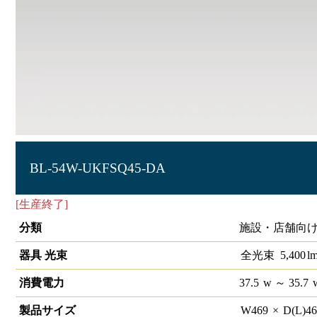
BL-54W-UKFSQ45-DA
[生産終了]
埋込ベース照明SQシリーズ □450 DALI
分類
施設・店舗向け
器具 光束
全光束
5,400
l
消費電力
37.5
w
～ 35.7
製品サイズ
W
469
×
D(L)
4