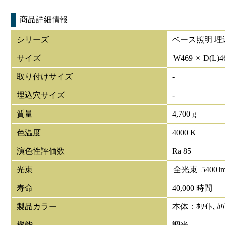
商品詳細情報
シリーズ
ベース照明 埋
サイズ
W
469
×
D(L)
4
取り付けサイズ
-
埋込穴サイズ
-
質量
4,700 g
色温度
4000 K
演色性評価数
Ra 85
光束
全光束
5400
l
寿命
40,000 時間
製品カラー
本体：ﾎﾜｲﾄ､ｶ