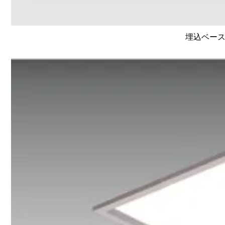
埋込ベース照