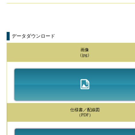
データダウンロード
画像
（jpg）
仕様書／配線図
（PDF）