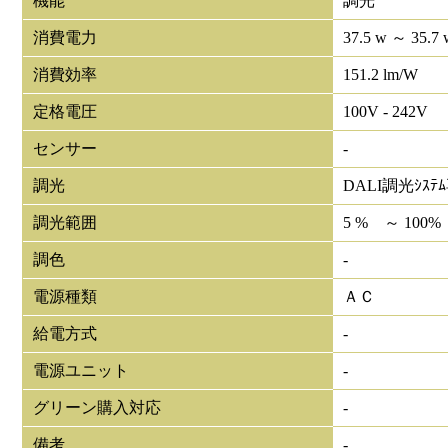
機能
調光
消費電力
37.5 w ～ 35.7 
消費効率
151.2 lm/W
定格電圧
100V - 242V
センサー
-
調光
DALI調光ｼｽﾃ
調光範囲
5 % ～ 100%
調色
-
電源種類
ＡＣ
給電方式
-
電源ユニット
-
グリーン購入対応
-
備考
-