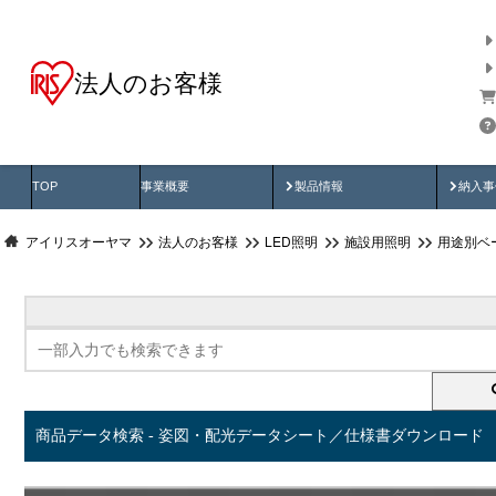
法人のお客様
商品データ検索
用途別から探す
納入
製品動画
納入
TOP
事業概要
製品情報
納入事
アイリスオーヤマ
法人のお客様
LED照明
施設用照明
用途別ベ
商品データ検索 - 姿図・配光データシート／仕様書ダウンロード