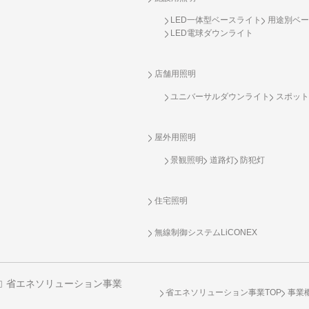
LED一体型ベースライト
用途別ベー
LED電球ダウンライト
店舗用照明
ユニバーサルダウンライト
スポット
屋外用照明
景観照明
道路灯
防犯灯
住宅照明
無線制御システム
LiCONEX
省エネソリューション事業
省エネソリューション事業TOP
事業