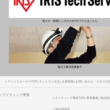
省エネ・家電レンタルとIoTサブスクはこちら
協力工事店様募集中
アイリスオーヤマTOP
ネットでご注文
企業情報
お問い合わせ・カタログ
ライティング事業
ライティング事業TOP
事業概要
商品情
施設用照明