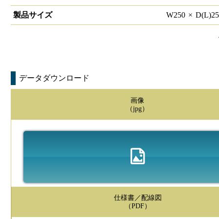
製品サイズ
W
250
×
D(L)
2
データダウンロード
画像
（jpg）
仕様書／配線図
（PDF）