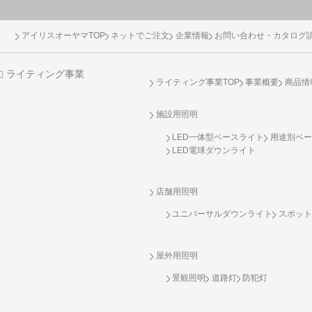
アイリスオーヤマTOP
ネットでご注文
企業情報
お問い合わせ・カタログ
ライティング事業
ライティング事業TOP
事業概要
商品情
施設用照明
LED一体型ベースライト
用途別ベー
LED電球ダウンライト
店舗用照明
ユニバーサルダウンライト
スポット
屋外用照明
景観照明
道路灯
防犯灯