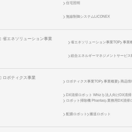
住宅照明
無線制御システム
LiCONEX
省エネソリューション事業
省エネソリューション事業TOP
事業
総合エネルギーマネジメントサービスENE
ロボティクス事業
ロボティクス事業TOP
事業概要
商品情
DX清掃ロボット Whiz i
法人向けDX清掃
ロボット掃除機 Phantas
業務用DX清掃ロ
配膳ロボット
搬送ロボット