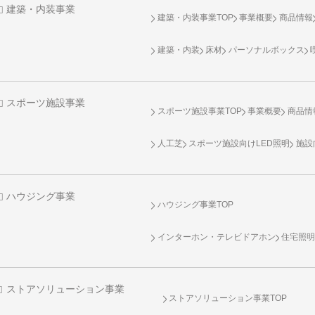
建築・内装事業
建築・内装事業TOP
事業概要
商品情報
建築・内装
床材
パーソナルボックス
スポーツ施設事業
スポーツ施設事業TOP
事業概要
商品情
人工芝
スポーツ施設向け
LED照明
施設
ハウジング事業
ハウジング事業TOP
インターホン・テレビドアホン
住宅照
ストアソリューション事業
ストアソリューション事業TOP