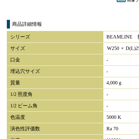
画像フ
商品詳細情報
シリーズ
BEAMLIN
サイズ
W
250
×
D(L)
2
口金
-
埋込穴サイズ
-
質量
4,000 g
1/2 照度角
-
1/2 ビーム角
-
色温度
5000 K
演色性評価数
Ra 70