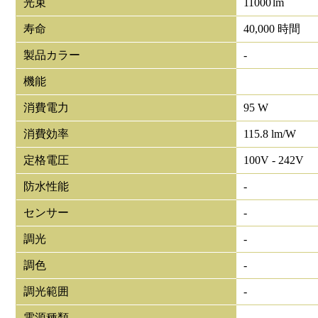
光束
11000
lm
寿命
40,000 時間
製品カラー
-
機能
消費電力
95 W
消費効率
115.8 lm/W
定格電圧
100V - 242V
防水性能
-
センサー
-
調光
-
調色
-
調光範囲
-
電源種類
-