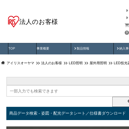
法人のお客様
商品データ検索
用途別から探す
納入
製品動画
納入
TOP
事業概要
製品情報
納入事
アイリスオーヤマ
法人のお客様
LED照明
屋外用照明
LED投
商品データ検索 - 姿図・配光データシート／仕様書ダウンロード