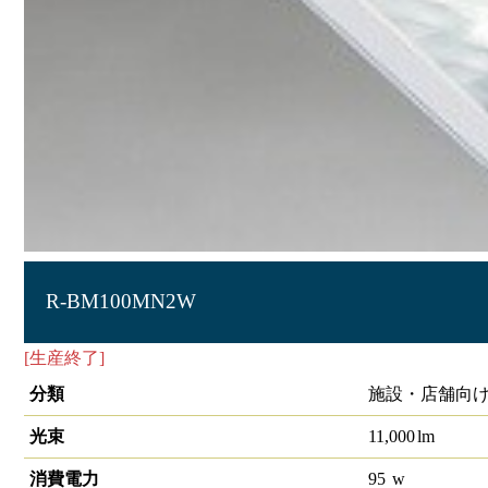
R-BM100MN2W
[生産終了]
投光器
分類
施設・店舗向け
光束
11,000
lm
消費電力
95
w