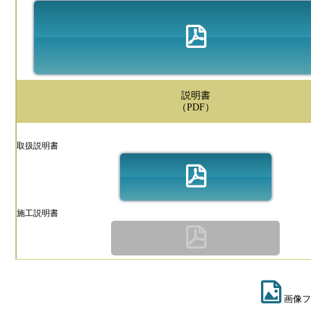
説明書
（PDF）
取扱説明書
施工説明書
画像フ