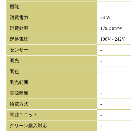
機能
消費電力
24 W
消費効率
179.2 lm/W
定格電圧
100V - 242V
センサー
-
調光
-
調色
-
調光範囲
-
電源種類
-
給電方式
-
電源ユニット
-
グリーン購入対応
-