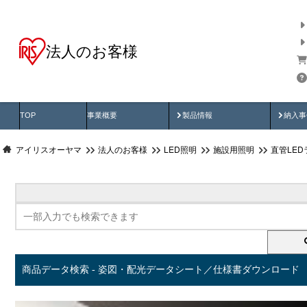
法人のお客様
商品データ検索
用途別から探す
納入
製品動画
納入
TOP
事業概要
製品情報
納入事
アイリスオーヤマ
法人のお客様
LED照明
施設用照明
直管LED
商品データ検索 - 姿図・配光データシート／仕様書ダウンロード