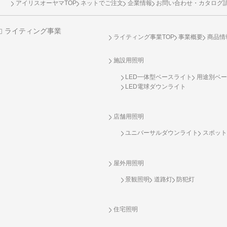
アイリスオーヤマTOP
ネットでご注文
企業情報
お問い合わせ・カタログ
ライティング事業
ライティング事業TOP
事業概要
商品情
施設用照明
LED一体型ベースライト
用途別ベー
LED電球ダウンライト
店舗用照明
ユニバーサルダウンライト
スポット
屋外用照明
景観照明
道路灯
防犯灯
住宅照明