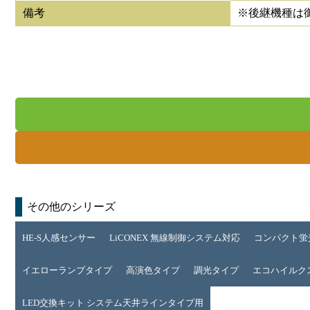
備考
※後継機種は
その他のシリーズ
HE-S人感センサー
LiCONEX 無線制御システム対応
コンパクト蛍
イエローランプタイプ
高演色タイプ
調光タイプ
エコハイルクス 
LED交換キット システム天井ラインタイプ用