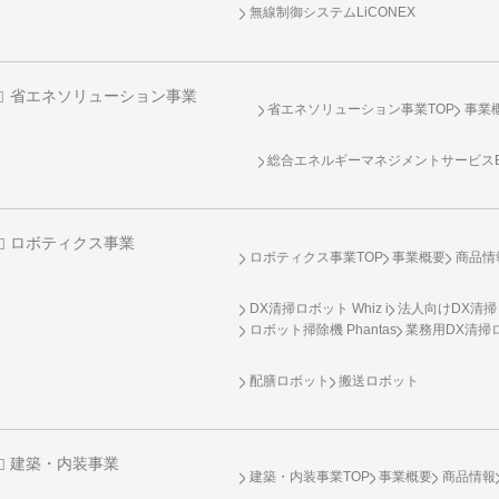
無線制御システム
LiCONEX
省エネソリューション事業
省エネソリューション事業TOP
事業
総合エネルギーマネジメントサービスENE
ロボティクス事業
ロボティクス事業TOP
事業概要
商品情
DX清掃ロボット Whiz i
法人向けDX清掃
ロボット掃除機 Phantas
業務用DX清掃ロ
配膳ロボット
搬送ロボット
建築・内装事業
建築・内装事業TOP
事業概要
商品情報