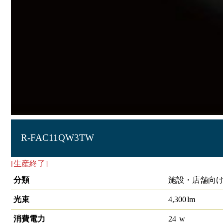
R-FAC11QW3TW
[生産終了]
直管形LEDﾗﾝﾌﾟ
分類
施設・店舗向け
光束
4,300
lm
消費電力
24
w