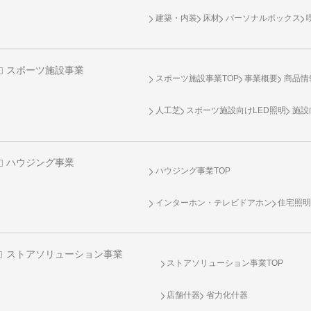
建築・内装
床材
パーソナルボックス
スポーツ施設事業
スポーツ施設事業TOP
事業概要
商品情
人工芝
スポーツ施設向け
LED照明
施設
ハウジング事業
ハウジング事業TOP
インターホン・テレビドアホン
住宅照
ストアソリューション事業
ストアソリューション事業TOP
店舗什器
省力化什器