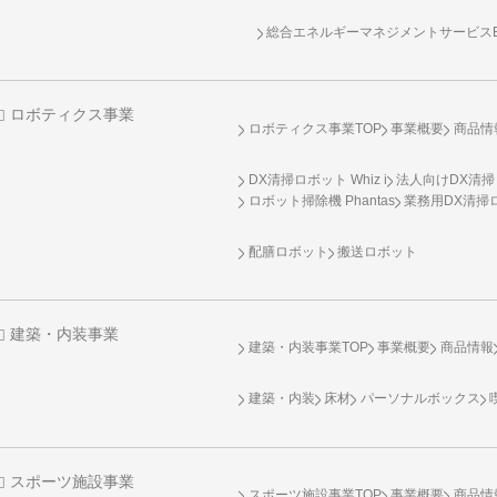
総合エネルギーマネジメントサービスENE
ロボティクス事業
ロボティクス事業TOP
事業概要
商品情
DX清掃ロボット Whiz i
法人向けDX清掃
ロボット掃除機 Phantas
業務用DX清掃ロ
配膳ロボット
搬送ロボット
建築・内装事業
建築・内装事業TOP
事業概要
商品情報
建築・内装
床材
パーソナルボックス
スポーツ施設事業
スポーツ施設事業TOP
事業概要
商品情