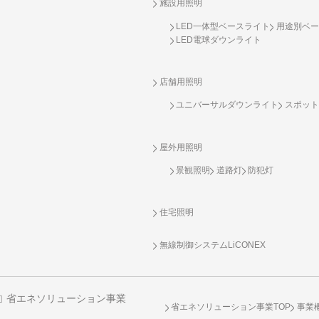
施設用照明
LED一体型ベースライト
用途別ベー
LED電球ダウンライト
店舗用照明
ユニバーサルダウンライト
スポット
屋外用照明
景観照明
道路灯
防犯灯
住宅照明
無線制御システム
LiCONEX
省エネソリューション事業
省エネソリューション事業TOP
事業