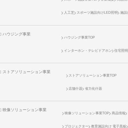
人工芝
スポーツ施設向け
LED照明
施設
ハウジング事業
ハウジング事業TOP
インターホン・テレビドアホン
住宅照
ストアソリューション事業
ストアソリューション事業TOP
店舗什器
省力化什器
映像ソリューション事業
映像ソリューション事業TOP
商品情報
プロジェクター
教育施設向け 電子黒板