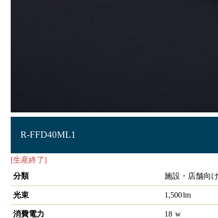
R-FFD40ML1
[生産終了]
冷ｹｰｽ用LEDﾗﾝﾌﾟ
分類
施設・店舗向け
光束
1,500
lm
消費電力
18
w