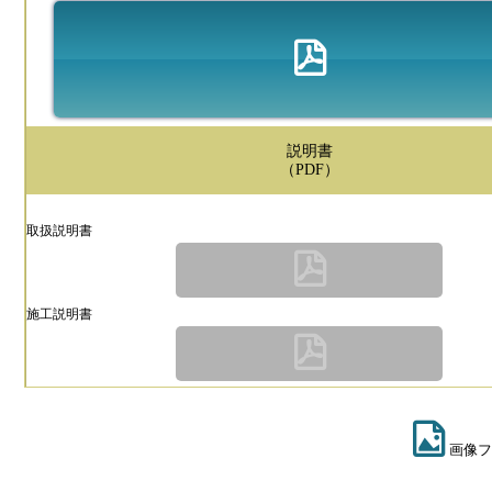
説明書
（PDF）
取扱説明書
施工説明書
画像フ