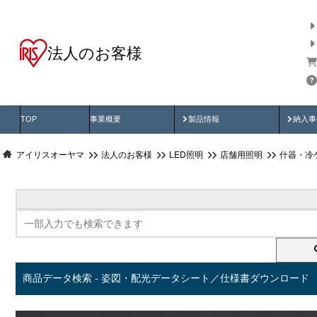
法人のお客様
商品データ検索
用途別から探す
納入
製品動画
納入
TOP
事業概要
製品情報
納入事
アイリスオーヤマ
法人のお客様
LED照明
店舗用照明
什器・冷
商品データ検索 - 姿図・配光データシート／仕様書ダウンロード