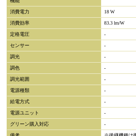
機能
消費電力
18 W
消費効率
83.3 lm/W
定格電圧
-
センサー
-
調光
-
調色
-
調光範囲
-
電源種類
-
給電方式
-
電源ユニット
-
グリーン購入対応
-
備考
※後継機種は