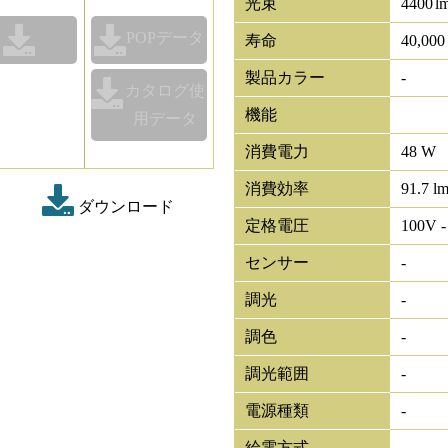
光束
4400
l
POPデータ
寿命
40,00
製品カラー
-
カタログ使
機能
用データ
消費電力
48 W
消費効率
91.7 l
ダウンロード
定格電圧
100V -
センサー
-
調光
-
調色
-
調光範囲
-
電源種類
-
給電方式
-