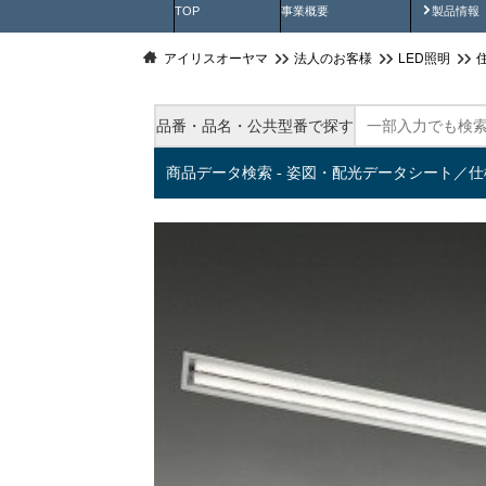
製品動
TOP
事業概要
製品情報
アイリスオーヤマ
法人のお客様
LED照明
品番・品名・公共型番で探す
商品データ検索 - 姿図・配光データシート／