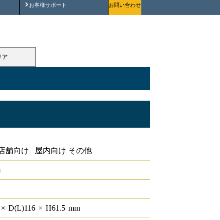
安全にご使用いただくために
お客様サポート
お問い合わせ
リア
店舗向け 屋内向け その他
m
4
×
D(L)
116
×
H
61.5
mm