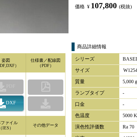
107,800
価格
¥
(税抜)
商品詳細情報
シリーズ
BASEL
姿図
仕様書／配線図
DF,DXF）
（PDF）
サイズ
W
125
質量
5,000 
PDF
ランプタイプ
-
DXF
口金
-
色温度
5000 
ESファイル
その他データ
演色性評価数
Ra 70
（IES）