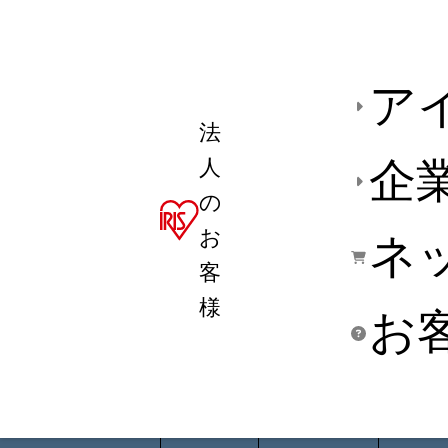
ア
法
人
企
の
お
ネ
客
様
お
商品デ
用途別