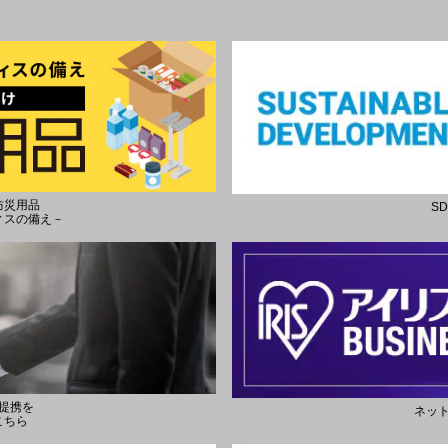
防災用品
S
ィスの備え－
提携を
ネッ
こちら