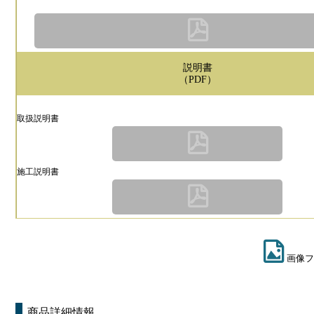
説明書
（PDF）
取扱説明書
施工説明書
画像フ
商品詳細情報