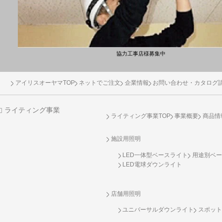
協力工事店様募集中
アイリスオーヤマTOP
ネットでご注文
企業情報
お問い合わせ・カタログ
ライティング事業
ライティング事業TOP
事業概要
商品情
施設用照明
LED一体型ベースライト
用途別ベー
LED電球ダウンライト
店舗用照明
ユニバーサルダウンライト
スポット