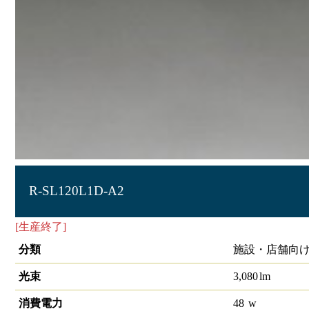
R-SL120L1D-A2
[生産終了]
ｼｰﾑﾚｽﾗｲﾄ
分類
施設・店舗向け
光束
3,080
lm
消費電力
48
w