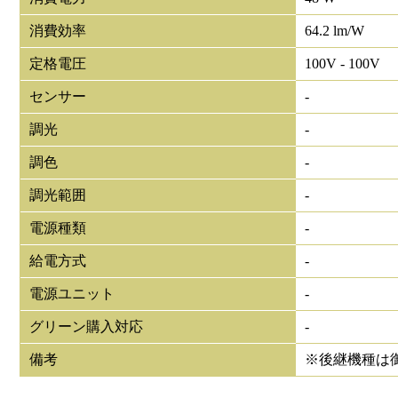
消費効率
64.2 lm/W
定格電圧
100V - 100V
センサー
-
調光
-
調色
-
調光範囲
-
電源種類
-
給電方式
-
電源ユニット
-
グリーン購入対応
-
備考
※後継機種は