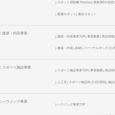
ロボット掃除機 Phantas
業務用DX清掃ロ
配膳ロボット
搬送ロボット
建築・内装事業
建築・内装事業TOP
事業概要
商品情報
建築・内装
床材
パーソナルボックス
スポーツ施設事業
スポーツ施設事業TOP
事業概要
商品情
人工芝
スポーツ施設向け
LED照明
施設
ハウジング事業
ハウジング事業TOP