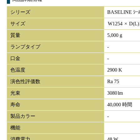
シリーズ
BASELINE ｼｰﾑ
サイズ
W
1254
×
D(L)
質量
5,000 g
ランプタイプ
-
口金
-
色温度
2900 K
演色性評価数
Ra 75
光束
3080
lm
寿命
40,000 時間
製品カラー
-
機能
消費電力
48 W