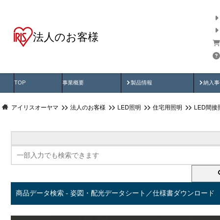
法人のお客様
商品データ検索
用途別から探す
納入
製品動画
納入
TOP
事業概要
製品情報
納入事
アイリスオーヤマ
法人のお客様
LED照明
住宅用照明
LED間接
商品データ検索 - 姿図・配光データシート／仕様書ダウンロード