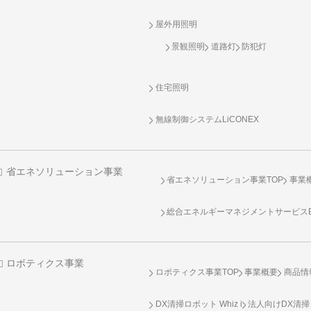
屋外用照明
景観照明
道路灯
防犯灯
住宅照明
無線制御システム
LiCONEX
省エネソリューション事業
省エネソリューション事業TOP
事業
総合エネルギーマネジメントサービスENE
ロボティクス事業
ロボティクス事業TOP
事業概要
商品情
DX清掃ロボット Whiz i
法人向けDX清掃