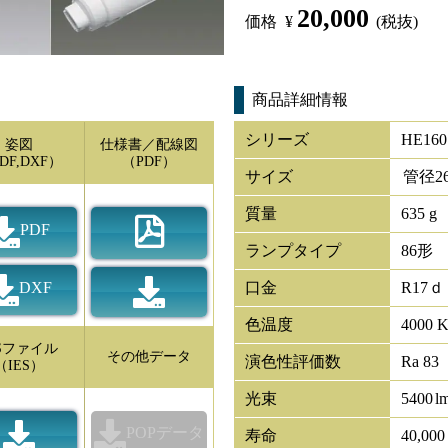
20,000
価格
¥
(税抜)
商品詳細情報
シリーズ
HE160
姿図
仕様書／配線図
DF,DXF）
（PDF）
サイズ
管径
2
質量
635 g
PDF
ランプタイプ
86形
DXF
口金
R17ｄ
色温度
4000 
ESファイル
その他データ
演色性評価数
Ra 83
（IES）
光束
5400
l
POPデータ
寿命
40,00