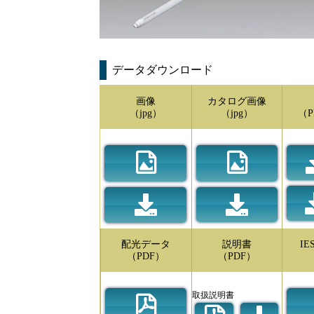
データダウンロード
画像
カタログ画像
（jpg）
（jpg）
（P
配光データ
説明書
I
（PDF）
（PDF）
取扱説明書