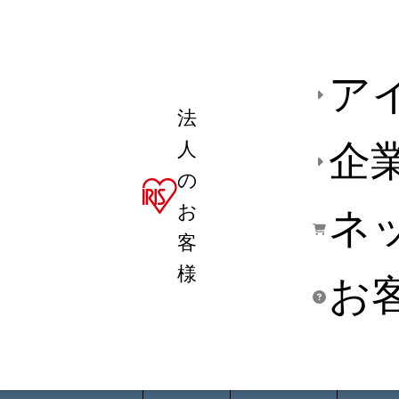
ア
法
人
企
の
お
ネ
客
様
お
商品デ
用途別