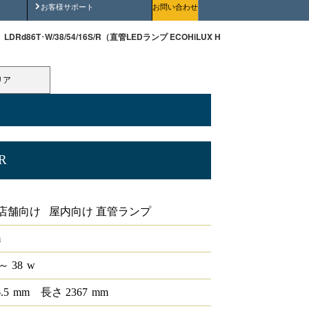
安全にご使用いただくために
お客様サポート
お問い合わせ
LDRd86T･W/38/54/16S/R（直管LEDランプ ECOHiLUX HE160S (両側給電)）
リア
R
HiLUX HE160S (両側給電)
店舗向け 屋内向け 直管ランプ
m
～ 38
w
6.5
mm
長さ
2367
mm