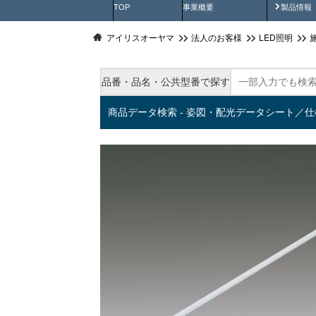
製品動
TOP
事業概要
製品情報
アイリスオーヤマ
法人のお客様
LED照明
品番・品名・公共型番で探す
商品データ検索 - 姿図・配光データシート／