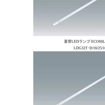
直管LEDランプ ECOHiLU
LDG32T･D/16/25/