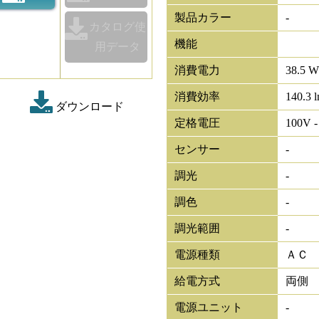
製品カラー
-
カタログ使
機能
用データ
消費電力
38.5 
消費効率
140.3 
ダウンロード
定格電圧
100V -
センサー
-
調光
-
調色
-
調光範囲
-
電源種類
ＡＣ
給電方式
両側
電源ユニット
-