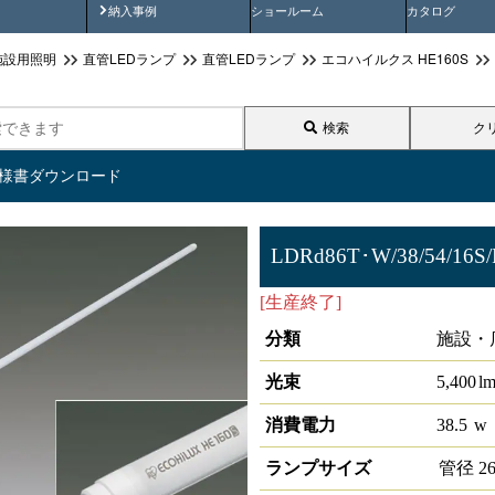
画
納入事例動画
納入事例
ショールーム
カタログ
施設用照明
直管LEDランプ
直管LEDランプ
エコハイルクス HE160S
検索
ク
仕様書ダウンロード
LDRd86T･W/38/54/16S/
[生産終了]
直管LEDランプ ECO
分類
施設・
光束
5,400
l
消費電力
38.5
w
ランプサイズ
管径
2