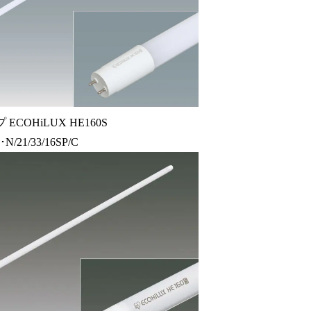
ECOHiLUX HE160S
N/21/33/16SP/C