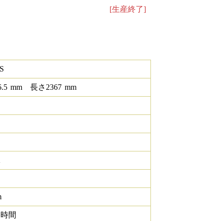
[生産終了]
S
6.5
mm
長さ
2367
mm
K
m
0 時間