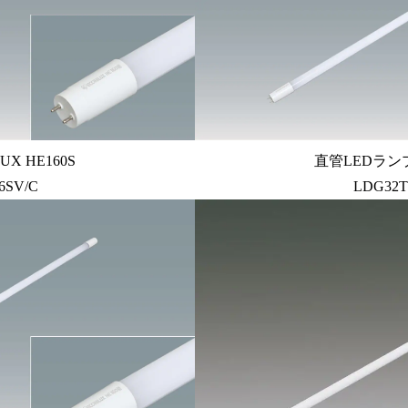
X HE160S
直管LEDランプ 
16SV/C
LDG32T･