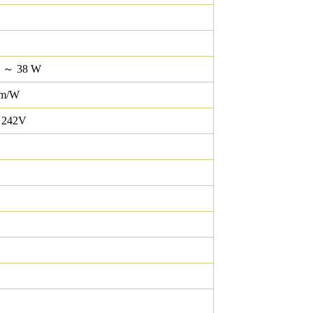
W ～ 38 W
lm/W
 242V